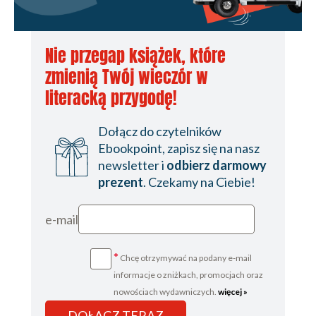
Nie przegap książek, które
zmienią Twój wieczór w
literacką przygodę!
Dołącz do czytelników
Ebookpoint, zapisz się na nasz
newsletter i
odbierz darmowy
prezent
. Czekamy na Ciebie!
e-mail
*
Chcę otrzymywać na podany e-mail
informacje o zniżkach, promocjach oraz
nowościach wydawniczych.
więcej »
DOŁĄCZ TERAZ