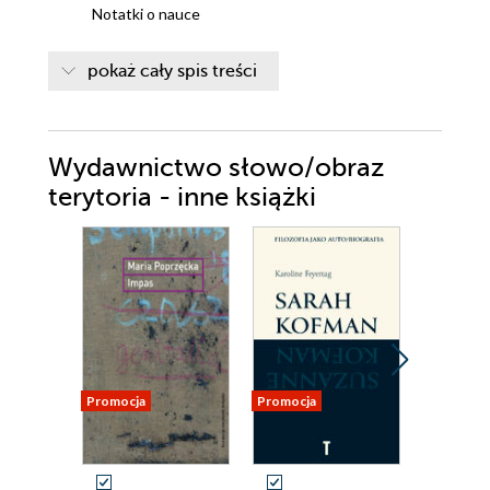
Notatki o nauce
Notatki o strachu
pokaż cały spis treści
Notatki o muzyce
Notatki o związkach
Wydawnictwo słowo/obraz
Krótkie notatki o literaturze Bloom
terytoria - inne książki
Przypisy
Strona redakcyjna
Promocja
Promocja
Promocja