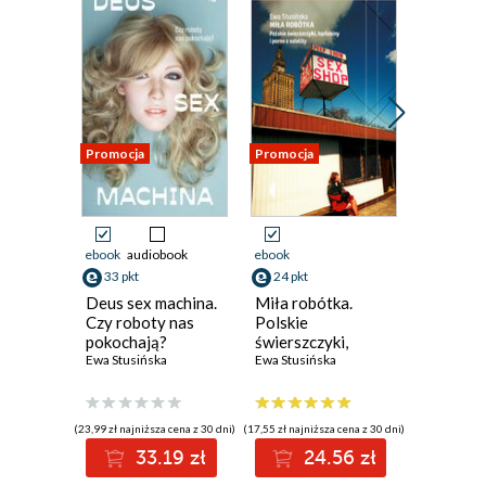
Promocja
Promocja
Promocja
ebook
audiobook
ebook
ebook
33 pkt
24 pkt
36 pkt
Deus sex machina.
Miła robótka.
Czystość
Czy roboty nas
Polskie
Mary Doug
pokochają?
świerszczyki,
Ewa Stusińska
harlekiny i porno z
Ewa Stusińska
satelity
(23,99 zł najniższa cena z 30 dni)
(17,55 zł najniższa cena z 30 dni)
(44,00 zł najni
33.19 zł
24.56 zł
3