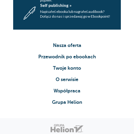
pojawił.
Self publishing »
Napisałeś ebooka lub nagrałeś audibook?
Dołącz do nas i sprzedawaj go w Ebookpoint!
Nasza oferta
Przewodnik po ebookach
Twoje konto
O serwisie
Współpraca
Grupa Helion