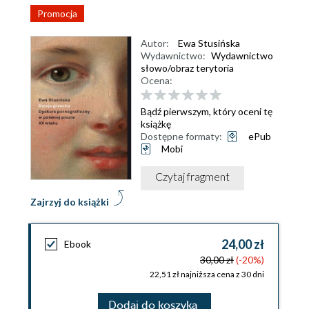
Promocja
Autor:
Ewa Stusińska
Wydawnictwo:
Wydawnictwo
słowo/obraz terytoria
Ocena:
Bądź pierwszym, który oceni tę
książkę
Dostępne formaty:
ePub
Mobi
Czytaj fragment
Zajrzyj do książki
24,00 zł
Ebook
30,00 zł
(-20%)
22,51 zł najniższa cena z 30 dni
Dodaj do koszyka