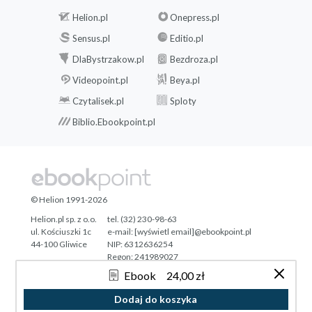
Helion.pl
Onepress.pl
Sensus.pl
Editio.pl
DlaBystrzakow.pl
Bezdroza.pl
Videopoint.pl
Beya.pl
Czytalisek.pl
Sploty
Biblio.Ebookpoint.pl
© Helion 1991-2026
Helion.pl sp. z o.o.
tel. (32) 230-98-63
ul. Kościuszki 1c
e-mail:
[wyświetl email]@ebookpoint.pl
44-100 Gliwice
NIP: 6312636254
Regon: 241989027
Ebook
24,00 zł
Designed with ♥ by
Tonik.pl
Dodaj do koszyka