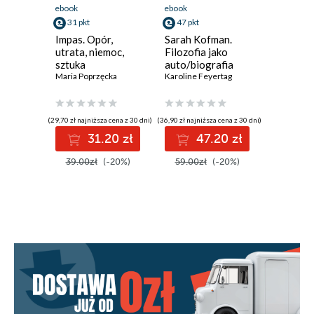
ebook
ebook
ebook
31 pkt
47 pkt
51 pkt
Impas. Opór,
Sarah Kofman.
Bruno Sc
utrata, niemoc,
Filozofia jako
do szkoł
sztuka
auto/biografia
Biografi
Maria Poprzęcka
Karoline Feyertag
tematyc
Katarzyna
(29,70 zł najniższa cena z 30 dni)
(36,90 zł najniższa cena z 30 dni)
(39,90 zł najni
31.20 zł
47.20 zł
5
39.00zł
(-20%)
59.00zł
(-20%)
64.00z