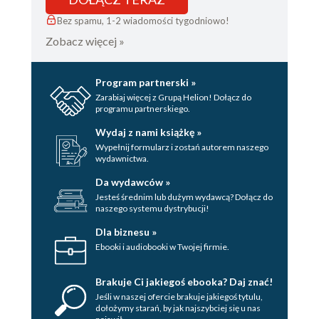
Bez spamu, 1-2 wiadomości tygodniowo!
Zobacz więcej »
Program partnerski »
Zarabiaj więcej z Grupą Helion! Dołącz do
programu partnerskiego.
Wydaj z nami książkę »
Wypełnij formularz i zostań autorem naszego
wydawnictwa.
Da wydawców »
Jesteś średnim lub dużym wydawcą? Dołącz do
naszego systemu dystrybucji!
Dla biznesu »
Ebooki i audiobooki w Twojej firmie.
Brakuje Ci jakiegoś ebooka? Daj znać!
Jeśli w naszej ofercie brakuje jakiegoś tytulu,
dołożymy starań, by jak najszybciej się u nas