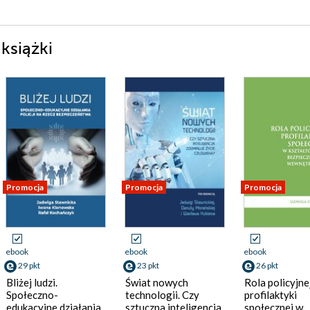
książki
Promocja
Promocja
Promocja
ebook
ebook
ebook
29 pkt
23 pkt
26 pkt
Bliżej ludzi.
Świat nowych
Rola policyjne
Społeczno-
technologii. Czy
profilaktyki
edukacyjne działania
sztuczna inteligencja
społecznej w