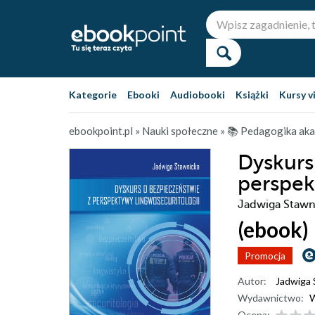
Kategorie
Ebooki
Audiobooki
Książki
Kursy v
ebookpoint.pl
»
Nauki społeczne
»
📚 Pedagogika ak
Dyskurs
perspek
Jadwiga Stawn
(ebook)
Promocja
Autor:
Jadwiga 
Wydawnictwo:
W
Ocena: