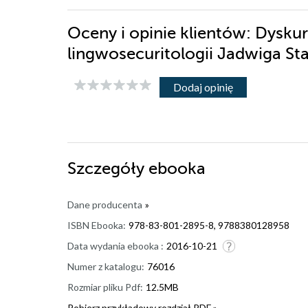
Oceny i opinie klientów: Dysku
lingwosecuritologii Jadwiga S
Dodaj opinię
Szczegóły
ebooka
Dane producenta
»
ISBN Ebooka:
978-83-801-2895-8, 9788380128958
Data wydania ebooka :
2016-10-21
Numer z katalogu:
76016
Rozmiar pliku Pdf:
12.5MB
Pobierz przykładowy rozdział PDF »