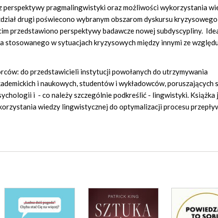
z perspektywy pragmalingwistyki oraz możliwości wykorzystania wi
zdział drugi poświecono wybranym obszarom dyskursu kryzysowego
ecim przedstawiono perspektywy badawcze nowej subdyscypliny. Ide
ka stosowanego w sytuacjach kryzysowych między innymi ze względu
orców: do przedstawicieli instytucji powołanych do utrzymywania
kademickich i naukowych, studentów i wykładowców, poruszających s
chologii i - co należy szczególnie podkreślić - lingwistyki. Książka 
orzystania wiedzy lingwistycznej do optymalizacji procesu przepły