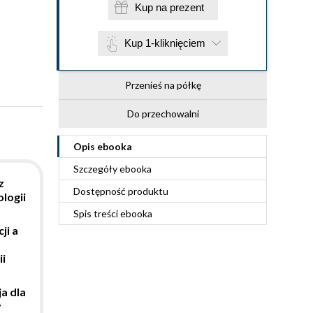
Kup na prezent
Kup 1-kliknięciem
Przenieś na półkę
Do przechowalni
Opis
ebooka
Szczegóły
ebooka
z
Dostępność produktu
logii
Spis treści
ebooka
ji a
ii
ja dla
y