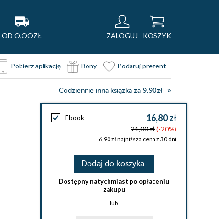
OD O,OOZŁ
ZALOGUJ
KOSZYK
Pobierz aplikację
Bony
Podaruj prezent
Codziennie inna książka za 9,90zł
16,80 zł
Ebook
21,00 zł
(-20%)
6,90 zł najniższa cena z 30 dni
Dodaj do koszyka
Dostępny natychmiast po opłaceniu
zakupu
lub