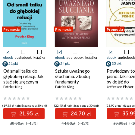
Promocja
Promocja
Promocja
ebook
audiobook
książka
ebook
audiobook
książka
ebook
audiobook
21 pkt
24 pkt
35 pkt
Od small talku do
Sztuka uważnego
Powiedzmy to
głębokiej relacji. Jak
słuchania. Zbuduj
jasno. Jak roz
stać się zręcznym
fundamenty
by dojść do
rozmówcą i łatwo
Patrick King
autentycznych relacji
Patrick King
porozumienia
Jefferson Fisher
zawierać przyjaźnie
(19,95 zł najniższa cena z 30 dni)
(22,45 zł najniższa cena z 30 dni)
(23,90 zł najniższa ce
21.95 zł
24.70 zł
35.99
39.90zł
(-45%)
44.90zł
(-45%)
39.99zł
(-1