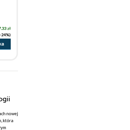
.33 zł
(-24%)
ka
ogii
mach nowej
, która
szym