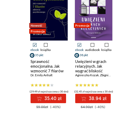
Nowość
Promocja
Promocja
ebook
książka
ebook
audiobook
książka
35 pkt
38 pkt
Sprawność
Uwięzieni w grach
emocjonalna. Jak
relacyjnych. Jak
wzmocnić 7 filarów
wygrać bliskość
zdrowia
Dr. Emily Anhalt
Agnieszka Kozak
,
Zbigniew Rećko
psychicznego
(29,49 zł najniższa cena z 30 dni)
(32,45 zł najniższa cena z 30 dni)
35.40 zł
38.94 zł
59.00zł
(-40%)
64.90zł
(-40%)