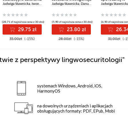
Policji na rzecz
Jadwiga Stawnicka
,
Iwona Klonowska
zdominuje życie
Jadwiga Stawnicka
,
Rafał Kochańczyk
,
Danuta Morańska
kształtowaniu
Jadwiga Stawnick
,
Wacław Kubi
bezpieczeństwa
człowieka?
bezpieczeńst
wewnętrzneg
(28,71 zł najniższa cena z 30 dni)
(5,90 zł najniższa cena z 30 dni)
(6,90 zł najniższa cen
29.75 zł
23.80 zł
26.34
35.00zł
(-15%)
28.00zł
(-15%)
31.00zł
(-1
wie z perspektywy lingwosecuritologii"
systemach Windows, Android, iOS,
HarmonyOS
na dowolnych urządzeniach i aplikacjach
obsługujących formaty: PDF, EPub, Mobi