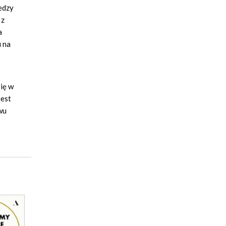
edzy
 z
a
 na
ię w
jest
wu