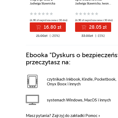
podmiotami
Jadwiga Stawnicka
Synergiczny efekt
Jadwiga Stawnicka
,
Iwona Klonowska
zewnętrznymi. Efekt
współpracy Policji ze
synergii
światem nauki -
ujęcie
(6,90 zł najniższa cena z 30 dni)
(6,90 zł najniższa cena z 30 dni)
wieloaspektowe
16.80 zł
28.05 zł
21.00zł
(-20%)
33.00zł
(-15%)
Ebooka
"Dyskurs o bezpieczeńst
przeczytasz na:
czytnikach Inkbook, Kindle, Pocketbook,
Onyx Boox i innych
systemach Windows, MacOS i innych
Masz pytania? Zajrzyj do zakładki
Pomoc
»