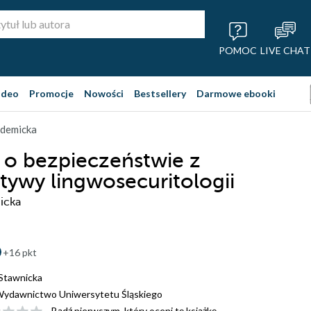
POMOC
LIVE CHAT
ideo
Promocje
Nowości
Bestsellery
Darmowe ebooki
ademicka
 o bezpieczeństwie z
tywy lingwosecuritologii
icka
+16 pkt
Stawnicka
ydawnictwo Uniwersytetu Śląskiego
Bądź pierwszym, który oceni tę książkę