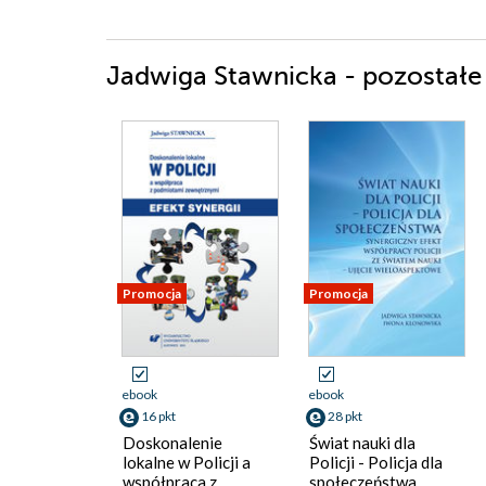
Jadwiga Stawnicka - pozostałe 
Promocja
Promocja
ebook
ebook
16 pkt
28 pkt
Doskonalenie
Świat nauki dla
lokalne w Policji a
Policji - Policja dla
współpraca z
społeczeństwa.