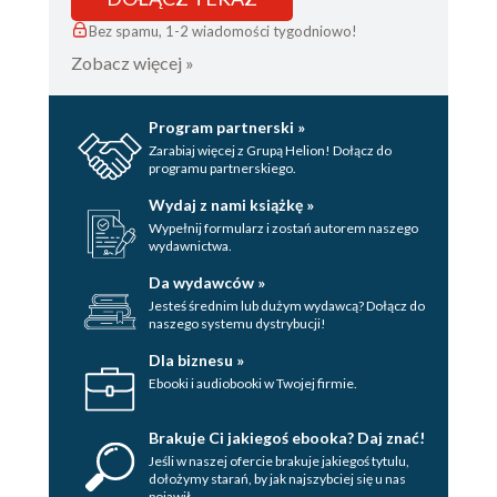
Bez spamu, 1-2 wiadomości tygodniowo!
Zobacz więcej »
Program partnerski »
Zarabiaj więcej z Grupą Helion! Dołącz do
programu partnerskiego.
Wydaj z nami książkę »
Wypełnij formularz i zostań autorem naszego
wydawnictwa.
Da wydawców »
Jesteś średnim lub dużym wydawcą? Dołącz do
naszego systemu dystrybucji!
Dla biznesu »
Ebooki i audiobooki w Twojej firmie.
Brakuje Ci jakiegoś ebooka? Daj znać!
Jeśli w naszej ofercie brakuje jakiegoś tytulu,
dołożymy starań, by jak najszybciej się u nas
pojawił.