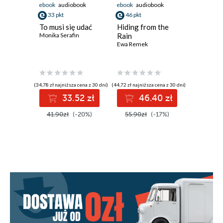
ebook
audiobook
ebook
audiobook
ebook
aud
33 pkt
46 pkt
39 pkt
To musi się udać
Hiding from the
Żar Wie
Monika Serafin
Rain
Płomieni
Ewa Remek
Penn Cole
(34,78 zł najniższa cena z 30 dni)
(44,72 zł najniższa cena z 30 dni)
(39,28 zł najni
33.52 zł
46.40 zł
3
41.90zł
(-20%)
55.90zł
(-17%)
47.90z