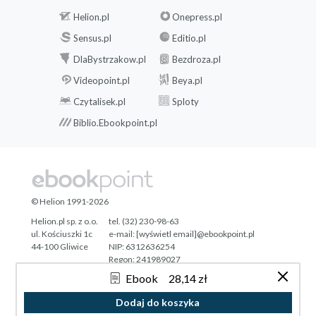
Helion.pl
Onepress.pl
Sensus.pl
Editio.pl
DlaBystrzakow.pl
Bezdroza.pl
Videopoint.pl
Beya.pl
Czytalisek.pl
Sploty
Biblio.Ebookpoint.pl
© Helion 1991-2026
Helion.pl sp. z o.o.
tel. (32) 230-98-63
ul. Kościuszki 1c
e-mail:
[wyświetl email]@ebookpoint.pl
44-100 Gliwice
NIP: 6312636254
Regon: 241989027
Ebook
28,14 zł
Designed with ♥ by
Tonik.pl
Dodaj do koszyka