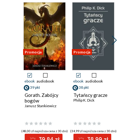
Promocja
Promocja
Promocja
ebook
audiobook
ebook
audiobook
ebook
aud
39 pkt
38 pkt
35 pkt
Gorath. Zabójcy
Tytańscy gracze
Mileniu
bogów
Philip K. Dick
John Varle
Janusz Stankiewicz
(48,00 zł najniższa cena z 30 dni)
(34,99 zł najniższa cena z 30 dni)
(29,24 zł najni
39.84 zł
38.99 zł
3