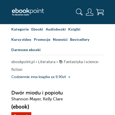
Kategorie
Ebooki
Audiobooki
Książki
Kursy video
Promocje
Nowości
Bestsellery
Darmowe ebooki
ebookpoint.pl
»
Literatura
»
📚 Fantastyka i science-
fiction
Codziennie inna książka za 9,90zł
Dwór miodu i popiołu
Shannon Mayer, Kelly Clare
(ebook)