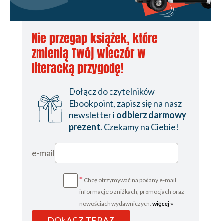
Nie przegap książek, które
zmienią Twój wieczór w
literacką przygodę!
Dołącz do czytelników
Ebookpoint, zapisz się na nasz
newsletter i
odbierz darmowy
prezent
. Czekamy na Ciebie!
e-mail
*
Chcę otrzymywać na podany e-mail
informacje o zniżkach, promocjach oraz
nowościach wydawniczych.
więcej »
DOŁĄCZ TERAZ