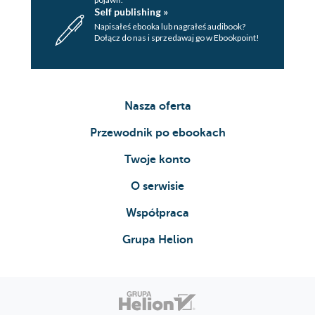
Self publishing »
Napisałeś ebooka lub nagrałeś audibook?
Dołącz do nas i sprzedawaj go w Ebookpoint!
Nasza oferta
Przewodnik po ebookach
Twoje konto
O serwisie
Współpraca
Grupa Helion