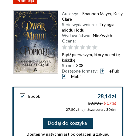
Promocja
Autorzy:
Shannon Mayer
,
Kelly
Clare
Serie wydawnicze:
Trylogia
miodu i lodu
Wydawnictwo:
NieZwykłe
Ocena:
Bądź pierwszym, który oceni tę
książkę
Stron:
308
Dostępne formaty:
ePub
Mobi
28,14 zł
Ebook
33,90 zł
(-17%)
27,80 zł najniższa cena z 30 dni
Dodaj do koszyka
Dostępny natychmiast po opłaceniu zakupu