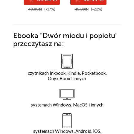
48.00zł
(-17%)
49.99zł
(-22%)
44.99z
Ebooka
"Dwór miodu i popiołu"
przeczytasz na:
czytnikach Inkbook, Kindle, Pocketbook,
Onyx Boox i innych
systemach Windows, MacOS i innych
systemach Windows, Android, iOS,