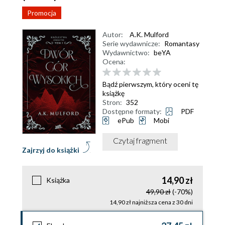
Promocja
Autor:
A.K. Mulford
Serie wydawnicze:
Romantasy
Wydawnictwo:
beYA
Ocena:
Bądź pierwszym, który oceni tę
książkę
Stron:
352
Dostępne formaty:
PDF
ePub
Mobi
Czytaj fragment
Zajrzyj do książki
14,90 zł
Książka
49,90 zł
(-70%)
14,90 zł najniższa cena z 30 dni