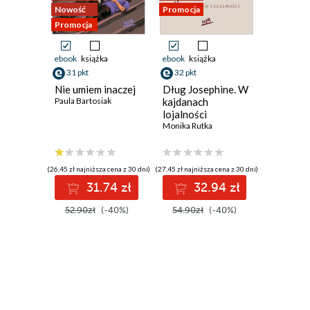
ROZDZIAŁ 17
Nowość
Promocja
Promocja
ROZDZIAŁ 18
ROZDZIAŁ 19
ebook
książka
ebook
książka
ebook
ksi
ROZDZIAŁ 20
31 pkt
32 pkt
32 pkt
ROZDZIAŁ 21
Nie umiem inaczej
Dług Josephine. W
Blade. 
ROZDZIAŁ 22
Paula Bartosiak
kajdanach
Martyna M
lojalności
ROZDZIAŁ 23
Monika Rutka
ROZDZIAŁ 24
ROZDZIAŁ 25
(26,45 zł najniższa cena z 30 dni)
(27,45 zł najniższa cena z 30 dni)
(27,45 zł najni
ROZDZIAŁ 26
31.74 zł
32.94 zł
3
ROZDZIAŁ 27
52.90zł
(-40%)
54.90zł
(-40%)
54.90z
ROZDZIAŁ 28
ROZDZIAŁ 29
ROZDZIAŁ 30
PODZIĘKOWANIA
O AUTORCE