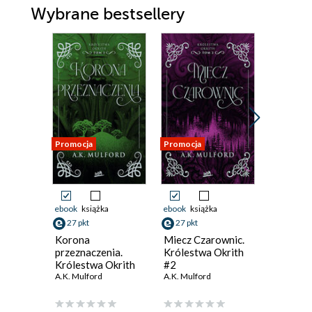
Wybrane bestsellery
Promocja
Promocja
Nowość
Promocja
ebook
książka
ebook
książka
ebook
27 pkt
27 pkt
50 pkt
Korona
Miecz Czarownic.
Krew i k
przeznaczenia.
Królestwa Okrith
Imperiu
Królestwa Okrith
#2
Malazań
#3
A.K. Mulford
A.K. Mulford
5
Ian C. Ess