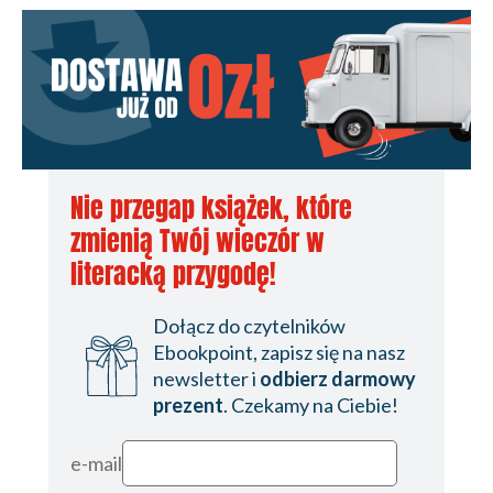
Nie przegap książek, które
zmienią Twój wieczór w
literacką przygodę!
Dołącz do czytelników
Ebookpoint, zapisz się na nasz
newsletter i
odbierz darmowy
prezent
. Czekamy na Ciebie!
e-mail