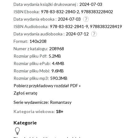
Data wydania książki drukowanej :
2024-07-03
ISBN Ebooka:
978-83-832-2840-2, 9788383228402
Data wydania ebooka :
2024-07-03
ISBN Audiobooka:
978-83-832-2841-9, 9788383228419
Data wydania audiobooka :
2024-07-12
Format:
140x208
Numer z katalogu:
208968
Rozmiar pliku Pdf:
5.2MB
Rozmiar pliku ePub:
4.4MB
Rozmiar pliku Mobi:
9.6MB
Rozmiar pliku mp3:
590.3MB
Pobierz przykładowy rozdział PDF »
Zgłoś erratę
Serie wydawnicze:
Romantasy
Kategoria wiekowa:
18+
Kategorie