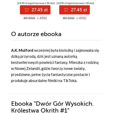
(24,95 zł najniższa cena z 30 dni)
(24,95 zł najniższa cena z 30 dni)
(46,12 zł najni
27.45 zł
27.45 zł
5
49.90zł
(-45%)
49.90zł
(-45%)
59.90z
O autorze
ebooka
A.K. Mulford
wcześniej była biolożką i zajmowała się
dziką przyrodą, dziś jest uznaną autorką
bestsellerowych powieści fantasy. Mieszka z rodziną
w Nowej Zelandii, gdzie tworzy nowe światy,
przedziwne, pełne życia fantastyczne postacie i
produkuje absurdalne filmiki na TikToka.
Ebooka
"Dwór Gór Wysokich.
Królestwa Okrith #1"