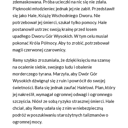
zdemaskowana. Próba ucieczki na nic się nie zdała.
Pięknooki młodzieniec jednak jej nie zabił. Przedstawił
się jako Hale, Książę Wschodniego Dworu. Nie
potrzebował jej śmierci, szukał tylko pomocy. Hale
postanowił ustrzec swoją krainę przed losem
upadłego Dworu Gór Wysokich. W tym celu musiał
pokonać Króla Północy. Aby to zrobić, potrzebował
magii czerwonej czarownicy.
Remy szybko zrozumiała, że dzięki księciu ma szansę
na ocalenie siebie, swojego ludu i obalenie
morderczego tyrana. Marzyła, aby Dwór Gór
Wysokich dźwignął się z ruin i powrócił do swojej
świetności. Bała się jednak zaufać Hale'owi. Plan, który
jej nakreślił, wymagał ogromnej odwagi i ogromnego
szczęścia. Niósł ze sobą ryzyko strasznej śmierci. Hale
chciał, aby Remy udała się z nim w niebezpieczną
podróż w poszukiwaniu starożytnych talizmanów o
ogromnej mocy.