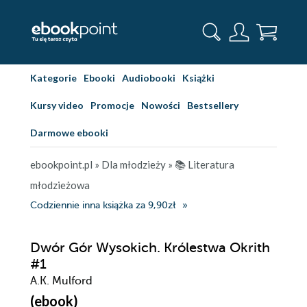
Kategorie
Ebooki
Audiobooki
Książki
Kursy video
Promocje
Nowości
Bestsellery
Darmowe ebooki
ebookpoint.pl
»
Dla młodzieży
»
📚 Literatura
młodzieżowa
Codziennie inna książka za 9,90zł
Dwór Gór Wysokich. Królestwa Okrith
#1
A.K. Mulford
(ebook)