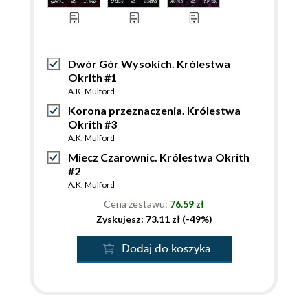
Dwór Gór Wysokich. Królestwa
Okrith #1
A.K. Mulford
Korona przeznaczenia. Królestwa
Okrith #3
A.K. Mulford
Miecz Czarownic. Królestwa Okrith
#2
A.K. Mulford
Cena zestawu:
76.59 zł
Zyskujesz: 73.11 zł (-49%)
Dodaj do koszyka