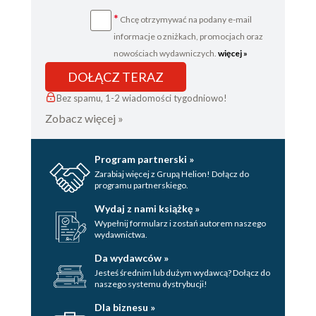
*
Chcę otrzymywać na podany e-mail
informacje o zniżkach, promocjach oraz
nowościach wydawniczych.
więcej »
DOŁĄCZ TERAZ
Bez spamu, 1-2 wiadomości tygodniowo!
Zobacz więcej »
Program partnerski »
Zarabiaj więcej z Grupą Helion! Dołącz do
programu partnerskiego.
Wydaj z nami książkę »
Wypełnij formularz i zostań autorem naszego
wydawnictwa.
Da wydawców »
Jesteś średnim lub dużym wydawcą? Dołącz do
naszego systemu dystrybucji!
Dla biznesu »