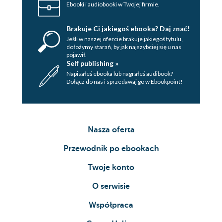
Ebooki i audiobooki w Twojej firmie.
Brakuje Ci jakiegoś ebooka? Daj znać!
Jeśli w naszej ofercie brakuje jakiegoś tytulu,
dołożymy starań, by jak najszybciej się u nas
pojawił.
Self publishing »
Napisałeś ebooka lub nagrałeś audibook?
Dołącz do nas i sprzedawaj go w Ebookpoint!
Nasza oferta
Przewodnik po ebookach
Twoje konto
O serwisie
Współpraca