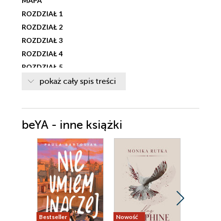
MAPA
ROZDZIAŁ 1
ROZDZIAŁ 2
ROZDZIAŁ 3
ROZDZIAŁ 4
ROZDZIAŁ 5
ROZDZIAŁ 6
pokaż cały spis treści
ROZDZIAŁ 7
ROZDZIAŁ 8
ROZDZIAŁ 9
beYA - inne książki
ROZDZIAŁ 10
ROZDZIAŁ 11
ROZDZIAŁ 12
ROZDZIAŁ 13
ROZDZIAŁ 14
ROZDZIAŁ 15
ROZDZIAŁ 16
Bestseller
Nowość
Promocja