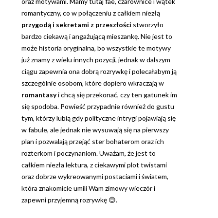
oraz motywami. Mamy tutaj fae, czarownice i wątek
romantyczny, co w połączeniu z całkiem niezłą
przygodą i sekretami z przeszłości
stworzyło
bardzo ciekawą i angażującą mieszankę. Nie jest to
może historia oryginalna, bo wszystkie te motywy
już znamy z wielu innych pozycji, jednak w dalszym
ciągu zapewnia ona dobrą rozrywkę i polecałabym ją
szczególnie osobom, które dopiero wkraczają w
romantasy
i chcą się przekonać, czy ten gatunek im
się spodoba. Powieść przypadnie również do gustu
tym, którzy lubią gdy polityczne intrygi pojawiają się
w fabule, ale jednak nie wysuwają się na pierwszy
plan i pozwalają przejąć ster bohaterom oraz ich
rozterkom i poczynaniom. Uważam, że jest to
całkiem niezła lektura, z ciekawymi plot twistami
oraz dobrze wykreowanymi postaciami i światem,
która znakomicie umili Wam zimowy wieczór i
zapewni przyjemną rozrywkę 😊.