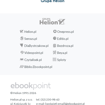
Grupa Helion
Helion.pl
Onepress.pl
Sensus.pl
Editio.pl
DlaBystrzakow.pl
Bezdroza.pl
Videopoint.pl
Beya.pl
Czytalisek.pl
Sploty
Biblio.Ebookpoint.pl
© Helion 1991-2026
Helion.pl sp. z o.o.
tel. (32) 230-98-63
ul. Kościuszki 1c
e-mail:
[wyświetl email]@ebookpoint.pl