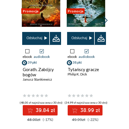
Promocja
Promocja
Promocja
Odsłuchaj
Odsłuchaj
Odsłuch
ebook
audiobook
ebook
audiobook
ebook
aud
39 pkt
38 pkt
38 pkt
Gorath. Zabójcy
Tytańscy gracze
Mileniu
bogów
Philip K. Dick
John Varle
Janusz Stankiewicz
(48,00 zł najniższa cena z 30 dni)
(34,99 zł najniższa cena z 30 dni)
(29,99 zł najni
39.84 zł
38.99 zł
3
48.00zł
(-17%)
49.99zł
(-22%)
49.99z