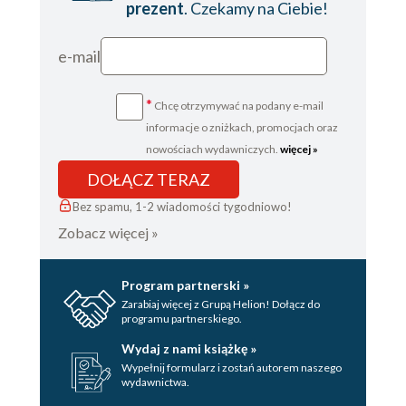
prezent
. Czekamy na Ciebie!
e-mail
*
Chcę otrzymywać na podany e-mail
informacje o zniżkach, promocjach oraz
nowościach wydawniczych.
więcej »
DOŁĄCZ TERAZ
Bez spamu, 1-2 wiadomości tygodniowo!
Zobacz więcej »
Program partnerski »
Zarabiaj więcej z Grupą Helion! Dołącz do
programu partnerskiego.
Wydaj z nami książkę »
Wypełnij formularz i zostań autorem naszego
wydawnictwa.