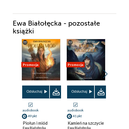
Ewa Białołęcka - pozostałe
książki
Promocja
Promocja
Promocja
Odsłuchaj
Odsłuchaj
audiobook
audiobook
ebook
49 pkt
41 pkt
33 pkt
Piołun i miód
Kamień na szczycie
Drugi K
Ewa Białołęcka
Ewa Białołęcka