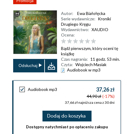
Promocja
Autor:
Ewa Białołęcka
Serie wydawnicze:
Kroniki
Drugiego Kręgu
Wydawnictwo:
XAUDIO
Ocena:
Bądź pierwszym, który oceni tę
książkę
Czas nagrania:
11 godz. 53 min.
Czyta:
Wojciech Masiak
Odsłuchaj
Audiobook w mp3
37,26 zł
Audiobook mp3
44,90 zł
(-17%)
37,66 zł najniższa cena z 30 dni
Dodaj do koszyka
Dostępny natychmiast po opłaceniu zakupu