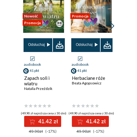
Nowość
Promocja
Promocja
Promocja
Odsłuchaj
Odsłuchaj
Odsłuch
audiobook
audiobook
audiobook
41 pkt
41 pkt
41 pkt
Zapach soli i
Herbaciane róże
Kłopot z
wiatru
Beata Agopsowicz
Zełeńsk
Natalia Przeździk
Zbigniew P
(49,90 zł najniższa cena z 30 dni)
(49,90 zł najniższa cena z 30 dni)
(40,92 zł najni
41.42 zł
41.42 zł
4
49.90zł
(-17%)
49.90zł
(-17%)
49.90z