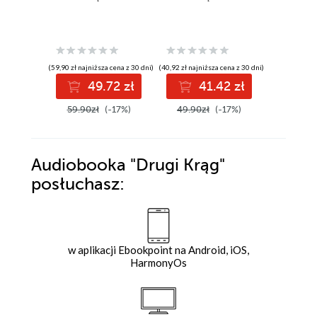
Ewa Biało
(59,90 zł najniższa cena z 30 dni)
(40,92 zł najniższa cena z 30 dni)
(33,42 zł najni
49.72 zł
41.42 zł
3
59.90zł
(-17%)
49.90zł
(-17%)
39.90z
Audiobooka
"Drugi Krąg"
posłuchasz:
w aplikacji Ebookpoint na Android, iOS,
HarmonyOs