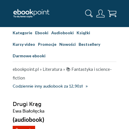
Kategorie
Ebooki
Audiobooki
Książki
Kursy video
Promocje
Nowości
Bestsellery
Darmowe ebooki
ebookpoint.pl
»
Literatura
»
📚 Fantastyka i science-
fiction
Codziennie inny audiobook za 12,90zł
Drugi Krąg
Ewa Białołęcka
(audiobook)