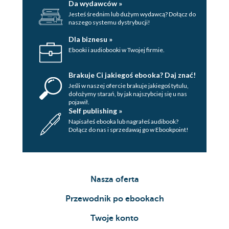
Da wydawców »
Jesteś średnim lub dużym wydawcą? Dołącz do
naszego systemu dystrybucji!
Dla biznesu »
Ebooki i audiobooki w Twojej firmie.
Brakuje Ci jakiegoś ebooka? Daj znać!
Jeśli w naszej ofercie brakuje jakiegoś tytulu,
dołożymy starań, by jak najszybciej się u nas
pojawił.
Self publishing »
Napisałeś ebooka lub nagrałeś audibook?
Dołącz do nas i sprzedawaj go w Ebookpoint!
Nasza oferta
Przewodnik po ebookach
Twoje konto