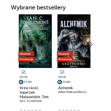
Wybrane bestsellery
Nowość
Nowość
Nowość
Promocja
Promocja
Promocja
ebook
ebook
ebook
47 pkt
26 pkt
35 pkt
Krew i kość.
Alchemik
Agentka
Imperium
Adam Maksymilian Grzybowski
złoczyńc
Malazańskie. Tom
Asysten
5
Ian C. Esslemont
złoczyńc