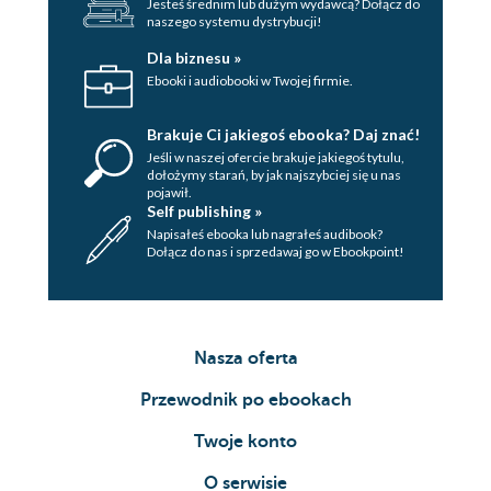
Jesteś średnim lub dużym wydawcą? Dołącz do
naszego systemu dystrybucji!
Dla biznesu »
Ebooki i audiobooki w Twojej firmie.
Brakuje Ci jakiegoś ebooka? Daj znać!
Jeśli w naszej ofercie brakuje jakiegoś tytulu,
dołożymy starań, by jak najszybciej się u nas
pojawił.
Self publishing »
Napisałeś ebooka lub nagrałeś audibook?
Dołącz do nas i sprzedawaj go w Ebookpoint!
Nasza oferta
Przewodnik po ebookach
Twoje konto
O serwisie