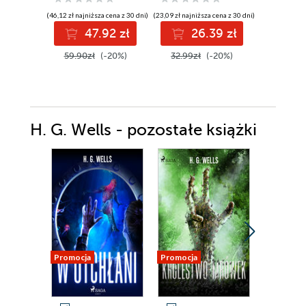
(46,12 zł najniższa cena z 30 dni)
(23,09 zł najniższa cena z 30 dni)
(33,59 zł najni
47.92 zł
26.39 zł
3
59.90zł
(-20%)
32.99zł
(-20%)
47.99z
H. G. Wells - pozostałe książki
Promocja
Promocja
Promocja