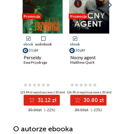
Promocja
Promocja
Promocja
ebook
audiobook
ebook
ebook
31 pkt
30 pkt
35 pkt
Perseidy
Nocny agent
Złe nas
Ewa Przydryga
Matthew Quirk
William M
(23,94 zł najniższa cena z 30 dni)
(26,90 zł najniższa cena z 30 dni)
(34,57 zł najni
31.12 zł
30.80 zł
3
39.90zł
(-22%)
39.99zł
(-23%)
44.90z
O autorze
ebooka