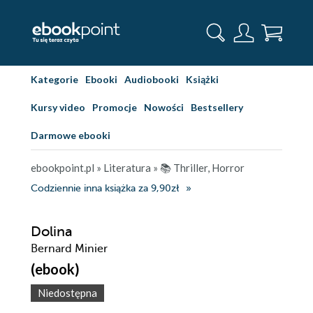
Kategorie
Ebooki
Audiobooki
Książki
Kursy video
Promocje
Nowości
Bestsellery
Darmowe ebooki
ebookpoint.pl
»
Literatura
»
📚 Thriller, Horror
Codziennie inna książka za 9,90zł
Dolina
Bernard Minier
(ebook)
Niedostępna