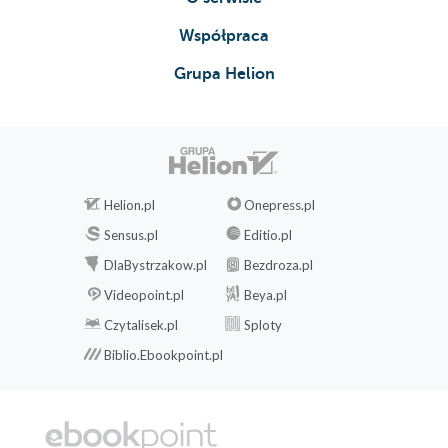
46
Współpraca
47
Grupa Helion
48
Niedziela
49
***
Helion.pl
Onepress.pl
50
Sensus.pl
Editio.pl
51
DlaBystrzakow.pl
Bezdroza.pl
52
Videopoint.pl
Beya.pl
Czytalisek.pl
Sploty
53
Biblio.Ebookpoint.pl
54
55
56