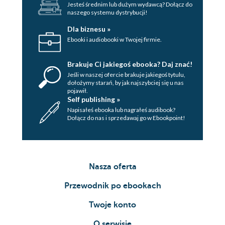
Jesteś średnim lub dużym wydawcą? Dołącz do
35
naszego systemu dystrybucji!
Sobota
Dla biznesu »
Ebooki i audiobooki w Twojej firmie.
36
Brakuje Ci jakiegoś ebooka? Daj znać!
37
Jeśli w naszej ofercie brakuje jakiegoś tytulu,
38
dołożymy starań, by jak najszybciej się u nas
pojawił.
Self publishing »
39
Napisałeś ebooka lub nagrałeś audibook?
Dołącz do nas i sprzedawaj go w Ebookpoint!
40
41
42
Nasza oferta
43
Przewodnik po ebookach
44
Twoje konto
45
O serwisie