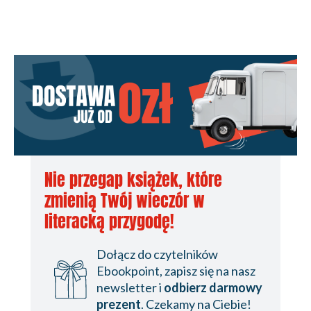
14
15
16
17
18
19
***
Nie przegap książek, które
20
zmienią Twój wieczór w
21
literacką przygodę!
Środa
Dołącz do czytelników
22
Ebookpoint, zapisz się na nasz
newsletter i
odbierz darmowy
23
prezent
. Czekamy na Ciebie!