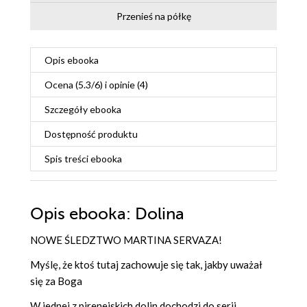
Przenieś na półkę
Opis
ebooka
Ocena (
5.3
/
6
) i opinie (4)
Szczegóły
ebooka
Dostępność produktu
Spis treści
ebooka
Opis
ebooka
: Dolina
NOWE ŚLEDZTWO MARTINA SERVAZA!
Myślę, że ktoś tutaj zachowuje się tak, jakby uważał
się za Boga
W jednej z pirenejskich dolin dochodzi do serii