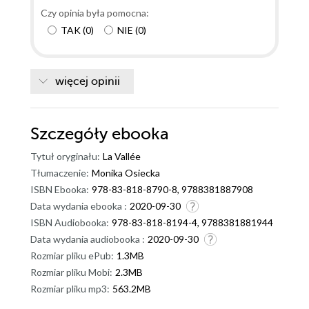
Czy opinia była pomocna:
TAK
(
0
)
NIE
(
0
)
więcej opinii
Szczegóły
ebooka
Tytuł oryginału:
La Vallée
Tłumaczenie:
Monika Osiecka
ISBN Ebooka:
978-83-818-8790-8, 9788381887908
Data wydania ebooka :
2020-09-30
ISBN Audiobooka:
978-83-818-8194-4, 9788381881944
Data wydania audiobooka :
2020-09-30
Rozmiar pliku ePub:
1.3MB
Rozmiar pliku Mobi:
2.3MB
Rozmiar pliku mp3:
563.2MB