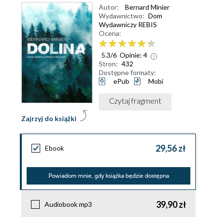
Autor:
Bernard Minier
Wydawnictwo:
Dom
Wydawniczy REBIS
Ocena:
5.3
/
6
Opinie:
4
Stron:
432
Dostępne formaty:
ePub
Mobi
Czytaj fragment
Zajrzyj do książki
29,56 zł
Ebook
Powiadom mnie, gdy książka będzie dostępna
39,90 zł
Audiobook mp3