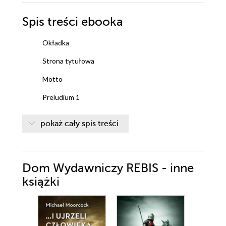
Spis treści
ebooka
Okładka
Strona tytułowa
Motto
Preludium 1
Preludium 2
pokaż cały spis treści
Preludium 3
Piątek
Dom Wydawniczy REBIS - inne
1
książki
2
Niedziela
3