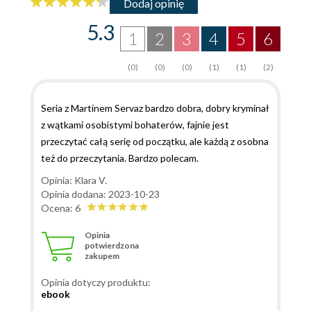
Dodaj opinię
5.3
1
2
3
4
5
6
(0)
(0)
(0)
(1)
(1)
(2)
Seria z Martinem Servaz bardzo dobra, dobry kryminał
z wątkami osobistymi bohaterów, fajnie jest
przeczytać całą serię od początku, ale każdą z osobna
też do przeczytania. Bardzo polecam.
Opinia: Klara V.
Opinia dodana: 2023-10-23
Ocena: 6
Opinia
potwierdzona
zakupem
Opinia dotyczy produktu:
ebook