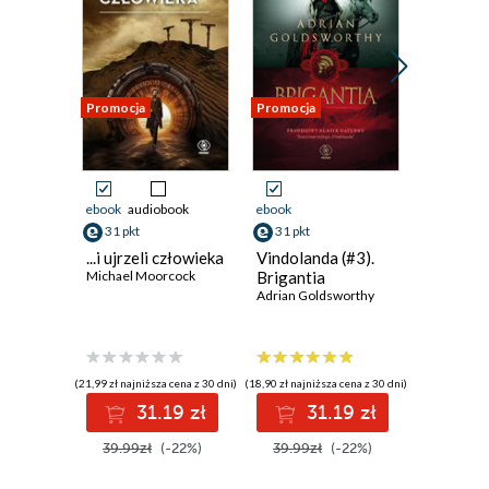
Poniedziałek
4
Promocja
Promocja
Promocja
5
6
7
ebook
audiobook
ebook
ebook
8
31 pkt
31 pkt
61 pkt
...i ujrzeli człowieka
Vindolanda (#3).
Asyria. 
Wtorek
Michael Moorcock
Brigantia
i upadek
Adrian Goldsworthy
pierwsz
9
imperium
Eckart Fr
świata
10
(21,99 zł najniższa cena z 30 dni)
(18,90 zł najniższa cena z 30 dni)
(51,35 zł najni
11
31.19 zł
31.19 zł
6
12
39.99zł
(-22%)
39.99zł
(-22%)
79.00z
13