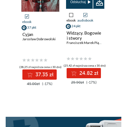
Odsłuchaj
Odsłuch
ebook
audiobook
audiobook
ebook
24 pkt
37 pkt
37 pkt
Widzący. Bogowie
Słowiań
Cyjan
i stwory
strachy.
Jarosław Dobrowolski
Franciszek Marek Piątkowski
opowiad
Część 5
(25,42 zł najniższa cena z 30 dni)
(45,00 zł najni
(38,25 zł najniższa cena z 30 dni)
24.82 zł
3
37.35 zł
29.90zł
(-17%)
45.00z
45.00zł
(-17%)