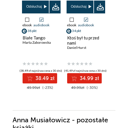
Odsłuchaj
Odsłuchaj
Odsłuch
ebook
audiobook
ebook
audiobook
ebook
aud
38 pkt
34 pkt
33 pkt
Białe Tango
Ktoś był tu przed
Las papi
Marta Zaborowska
nami
Zalesie.
Daniel Hurst
Katarzyna
(38,49 zł najniższa cena z 30 dni)
(41,49 zł najniższa cena z 30 dni)
(33,87 zł najni
38.49 zł
34.99 zł
3
49.99zł
(-23%)
49.99zł
(-30%)
43.98z
Anna Musiałowicz - pozostałe
książki