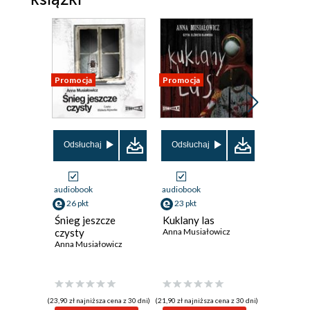
Promocja
Promocja
Promocja
Odsłuchaj
Odsłuchaj
audiobook
audiobook
ebook
26 pkt
23 pkt
39 pkt
Śnieg jeszcze
Kuklany las
Płachyt
czysty
Anna Musiałowicz
Anna Musi
Anna Musiałowicz
(23,90 zł najniższa cena z 30 dni)
(21,90 zł najniższa cena z 30 dni)
(38,92 zł najni