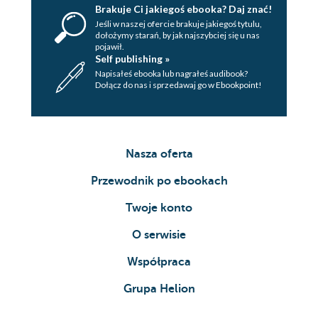
Brakuje Ci jakiegoś ebooka? Daj znać!
Jeśli w naszej ofercie brakuje jakiegoś tytulu,
dołożymy starań, by jak najszybciej się u nas
pojawił.
Self publishing »
Napisałeś ebooka lub nagrałeś audibook?
Dołącz do nas i sprzedawaj go w Ebookpoint!
Nasza oferta
Przewodnik po ebookach
Twoje konto
O serwisie
Współpraca
Grupa Helion