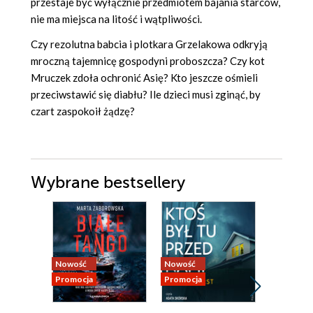
przestaje być wyłącznie przedmiotem bajania starców,
nie ma miejsca na litość i wątpliwości.
Czy rezolutna babcia i plotkara Grzelakowa odkryją
mroczną tajemnicę gospodyni proboszcza? Czy kot
Mruczek zdoła ochronić Asię? Kto jeszcze ośmieli
przeciwstawić się diabłu? Ile dzieci musi zginąć, by
czart zaspokoił żądzę?
Wybrane bestsellery
Nowość
Nowość
Bestseller
Promocja
Promocja
Promocja