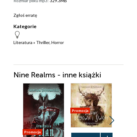
Rozmiar pliku mp3:
329.3MB
Zgłoś erratę
Kategorie
Literatura
»
Thriller, Horror
Nine Realms - inne książki
Promocja
Nowość
Promocja
Promocja