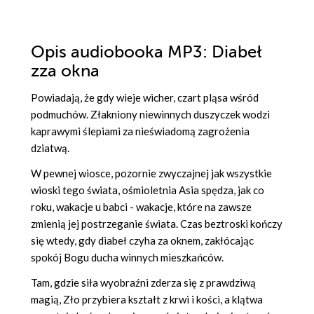
Opis
audiobooka MP3
: Diabeł
zza okna
Powiadają, że gdy wieje wicher, czart pląsa wśród
podmuchów. Złakniony niewinnych duszyczek wodzi
kaprawymi ślepiami za nieświadomą zagrożenia
dziatwą.
W pewnej wiosce, pozornie zwyczajnej jak wszystkie
wioski tego świata, ośmioletnia Asia spędza, jak co
roku, wakacje u babci - wakacje, które na zawsze
zmienią jej postrzeganie świata. Czas beztroski kończy
się wtedy, gdy diabeł czyha za oknem, zakłócając
spokój Bogu ducha winnych mieszkańców.
Tam, gdzie siła wyobraźni zderza się z prawdziwą
magią, Zło przybiera kształt z krwi i kości, a klątwa