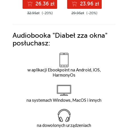
26.36 zł
23.96 zł
3
32.95zł
(-20%)
29.95zł
(-20%)
49.90z
Audiobooka
"Diabeł zza okna"
posłuchasz:
w aplikacji Ebookpoint na Android, iOS,
HarmonyOs
na systemach Windows, MacOS i innych
na dowolonych urządzeniach