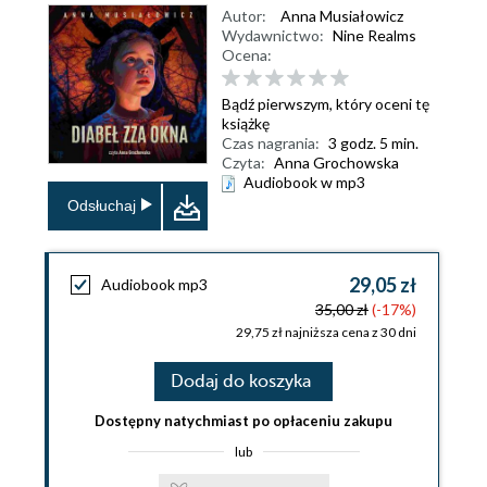
Autor:
Anna Musiałowicz
Wydawnictwo:
Nine Realms
Ocena:
Bądź pierwszym, który oceni tę
książkę
Czas nagrania:
3 godz. 5 min.
Czyta:
Anna Grochowska
Audiobook w mp3
Odsłuchaj
29,05 zł
Audiobook mp3
35,00 zł
(-17%)
29,75 zł najniższa cena z 30 dni
Dodaj do koszyka
Dostępny natychmiast po opłaceniu zakupu
lub