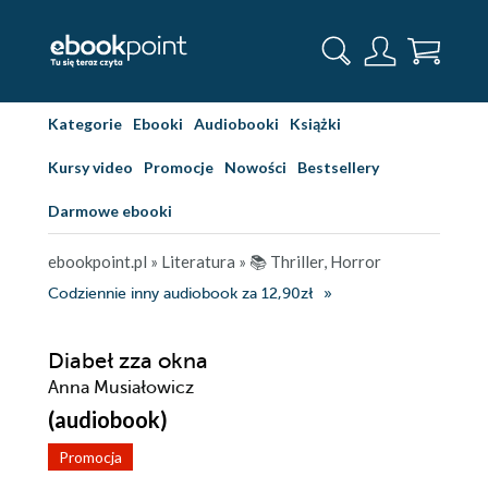
Kategorie
Ebooki
Audiobooki
Książki
Kursy video
Promocje
Nowości
Bestsellery
Darmowe ebooki
ebookpoint.pl
»
Literatura
»
📚 Thriller, Horror
Codziennie inny audiobook za 12,90zł
Diabeł zza okna
Anna Musiałowicz
(audiobook)
Promocja