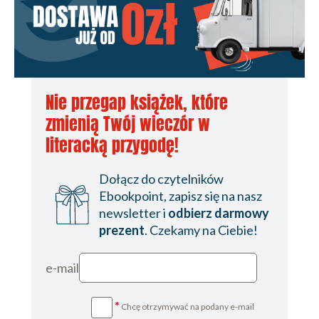
Nie przegap książek, które
zmienią Twój wieczór w
literacką przygodę!
Dołącz do czytelników
Ebookpoint, zapisz się na nasz
newsletter i
odbierz darmowy
prezent
. Czekamy na Ciebie!
e-mail
*
Chcę otrzymywać na podany e-mail