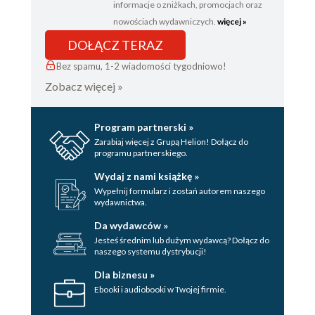
informacje o zniżkach, promocjach oraz
nowościach wydawniczych.
więcej »
DOŁĄCZ TERAZ
Bez spamu, 1-2 wiadomości tygodniowo!
Zobacz więcej »
Program partnerski »
Zarabiaj więcej z Grupą Helion! Dołącz do
programu partnerskiego.
Wydaj z nami książkę »
Wypełnij formularz i zostań autorem naszego
wydawnictwa.
Da wydawców »
Jesteś średnim lub dużym wydawcą? Dołącz do
naszego systemu dystrybucji!
Dla biznesu »
Ebooki i audiobooki w Twojej firmie.