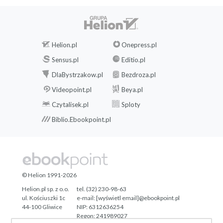
Helion.pl
Onepress.pl
Sensus.pl
Editio.pl
DlaBystrzakow.pl
Bezdroza.pl
Videopoint.pl
Beya.pl
Czytalisek.pl
Sploty
Biblio.Ebookpoint.pl
© Helion 1991-2026
Helion.pl sp. z o.o.
tel. (32) 230-98-63
ul. Kościuszki 1c
e-mail:
[wyświetl email]@ebookpoint.pl
44-100 Gliwice
NIP: 6312636254
Regon: 241989027