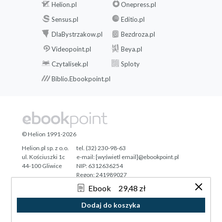
Helion.pl
Onepress.pl
Sensus.pl
Editio.pl
DlaBystrzakow.pl
Bezdroza.pl
Videopoint.pl
Beya.pl
Czytalisek.pl
Sploty
Biblio.Ebookpoint.pl
© Helion 1991-2026
Helion.pl sp. z o.o.
tel. (32) 230-98-63
ul. Kościuszki 1c
e-mail:
[wyświetl email]@ebookpoint.pl
44-100 Gliwice
NIP: 6312636254
Regon: 241989027
Ebook
29,48 zł
Designed with ♥ by
Tonik.pl
Dodaj do koszyka
Pełna wersja strony »