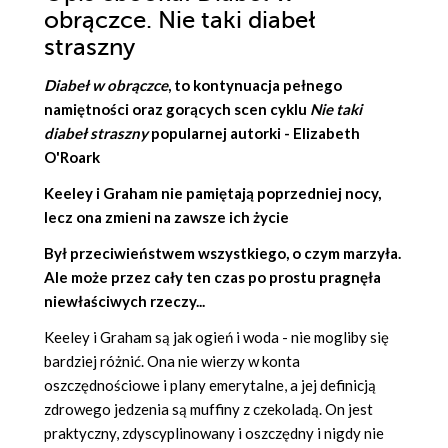
obrączce. Nie taki diabeł
straszny
Diabeł w obrączce
, to kontynuacja pełnego
namiętności oraz gorących scen cyklu
Nie taki
diabeł straszny
popularnej autorki -
Elizabeth
O'Roark
Keeley i Graham nie pamiętają poprzedniej nocy,
lecz ona zmieni na zawsze ich życie
Był przeciwieństwem wszystkiego, o czym marzyła.
Ale może przez cały ten czas po prostu pragnęła
niewłaściwych rzeczy...
Keeley i Graham są jak ogień i woda - nie mogliby się
bardziej różnić. Ona nie wierzy w konta
oszczędnościowe i plany emerytalne, a jej definicją
zdrowego jedzenia są muffiny z czekoladą. On jest
praktyczny, zdyscyplinowany i oszczędny i nigdy nie