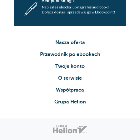
Self publishing »
Napisałeś ebooka lub nagrałeś audibook?
Rozdział 50
Dołącz do nas i sprzedawaj go w Ebookpoint!
Rozdział 51
Podziękowania
Nasza oferta
O autorce
Przewodnik po ebookach
Twoje konto
O serwisie
Współpraca
Grupa Helion