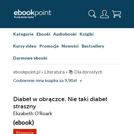
Kategorie
Ebooki
Audiobooki
Książki
Kursy video
Promocje
Nowości
Bestsellery
Darmowe ebooki
ebookpoint.pl
»
Literatura
»
📚 Dla dorosłych
Codziennie inna książka za 9,90zł
Diabeł w obrączce. Nie taki diabeł
straszny
Elizabeth O'Roark
(ebook)
Promocja