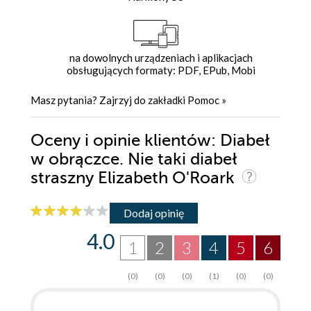
na dowolnych urządzeniach i aplikacjach
obsługujących formaty: PDF, EPub, Mobi
Masz pytania? Zajrzyj do zakładki
Pomoc
»
Oceny i opinie klientów: Diabeł
w obrączce. Nie taki diabeł
straszny Elizabeth O'Roark
Dodaj opinię
4.0
1
2
3
4
5
6
(0)
(0)
(0)
(1)
(0)
(0)