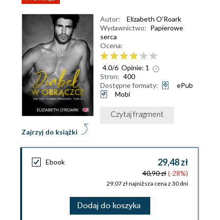
Autor:
Elizabeth O'Roark
Wydawnictwo:
Papierowe
serca
Ocena:
4.0
/
6
Opinie:
1
Stron:
400
Dostępne formaty:
ePub
Mobi
Czytaj fragment
Zajrzyj do książki
29,48 zł
Ebook
40,90 zł
(-28%)
29,07 zł najniższa cena z 30 dni
Dodaj do koszyka