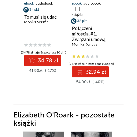
ebook
audiobook
ebook
audiobook
ebook
34 pkt
38 pkt
książka
To musi się udać
Dwie ksi
32 pkt
Monika Serafin
jedna mi
Ali Brady
Połączeni
miłością. #1.
Związani umową
Monika Kondas
(34,78 zł najniższa cena z 30 dni)
(38,49 zł najni
34.78 zł
3
(27,45 zł najniższa cena z 30 dni)
41.90zł
(-17%)
49.99z
32.94 zł
54.90zł
(-40%)
Elizabeth O'Roark - pozostałe
książki