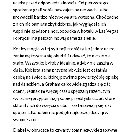
ucieka przed odpowiedzialnością. Od pierwszego
spotkania grali sobie nawzajem na nerwach... albo
prowadzili bardzo nietypową grę wstępną. Choć żadne
z nich nie pamięta zbyt dobrze, jak wyglądała ich
wspólnie spędzona noc, pobudka w hotelu w Las Vegas
i obrączki na palcach mówią same za siebie.
Keeley mogła w tej sytuacji zrobić tylko jedno: uciec,
zanim mężczyzna się obudzi, i udawać, że nic się nie
stało. Wszystko byłoby idealnie, gdyby nie zaszła w
ciążę. Kobieta sama przyznałaby, że jest ostatnią
osobą na świecie, której powinno powierzyć się opiekę
nad dzieckiem, a Graham całkowicie zgadza się z tą
oceną. Jednak im więcej czasu spędzają razem, tym
wyraźniej przypominają sobie przebłyski uczuć, które
skłoniły ich do wzięcia ślubu, i zastanawiają się, czy
upojeni alkoholem nie podjęli najlepszej decyzji w
swoim życiu.
Diabeł w obrączce to czwarty tom niezwykle zabawnej