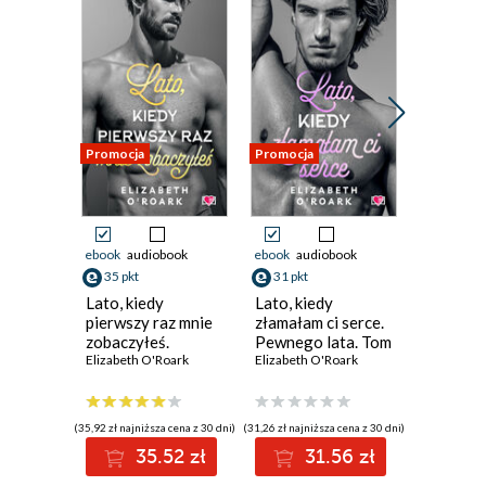
Promocja
Promocja
Promocja
ebook
audiobook
ebook
audiobook
ebook
aud
35 pkt
31 pkt
31 pkt
Lato, kiedy
Lato, kiedy
Lato, ki
pierwszy raz mnie
złamałam ci serce.
odnalazł
zobaczyłeś.
Pewnego lata. Tom
Pewnego
Pewnego lata. Tom
Elizabeth O'Roark
4
Elizabeth O'Roark
3
Elizabeth 
5
(35,92 zł najniższa cena z 30 dni)
(31,26 zł najniższa cena z 30 dni)
(31,26 zł najni
35.52 zł
31.56 zł
3