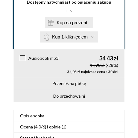
Dostępny natychmiast po opłaceniu zakupu
lub
Kup na prezent
Kup 1-kliknięciem
34,43 zł
Audiobook mp3
47,90 zł
(-28%)
34,03 zł najniższa cena z 30 dni
Przenieś na półkę
Do przechowalni
Opis
ebooka
Ocena (
4.0
/
6
) i opinie (1)
Szczegóły
ebooka