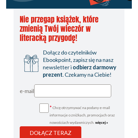
Rozdział 25
Nie przegap książek, które
Rozdział 26
zmienią Twój wieczór w
Rozdział 27
literacką przygodę!
Rozdział 28
Dołącz do czytelników
Rozdział 29
Ebookpoint, zapisz się na nasz
Rozdział 30
newsletter i
odbierz darmowy
prezent
. Czekamy na Ciebie!
Rozdział 31
Rozdział 32
e-mail
Rozdział 33
*
Chcę otrzymywać na podany e-mail
Rozdział 34
informacje o zniżkach, promocjach oraz
Rozdział 35
nowościach wydawniczych.
więcej »
Rozdział 36
DOŁĄCZ TERAZ