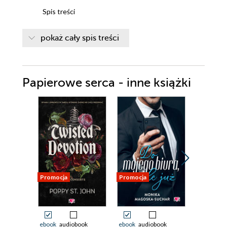
Spis treści
Rozdział 1
pokaż cały spis treści
Rozdział 2
Rozdział 3
Papierowe serca - inne książki
Rozdział 4
Rozdział 5
Rozdział 6
Rozdział 7
Rozdział 8
Rozdział 9
Promocja
Promocja
Promocja
Rozdział 10
Rozdział 11
ebook
audiobook
ebook
audiobook
ebook
aud