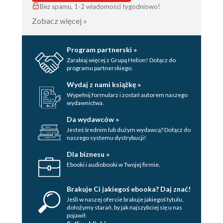
Rozdział 37
Bez spamu, 1-2 wiadomości tygodniowo!
Zobacz więcej »
Rozdział 38
Rozdział 39
Program partnerski »
Rozdział 40
Zarabiaj więcej z Grupą Helion! Dołącz do
programu partnerskiego.
Rozdział 41
Wydaj z nami książkę »
Rozdział 42
Wypełnij formularz i zostań autorem naszego
wydawnictwa.
Rozdział 43
Da wydawców »
Jesteś średnim lub dużym wydawcą? Dołącz do
Rozdział 44
naszego systemu dystrybucji!
Rozdział 45
Dla biznesu »
Ebooki i audiobooki w Twojej firmie.
Rozdział 46
Rozdział 47
Brakuje Ci jakiegoś ebooka? Daj znać!
Jeśli w naszej ofercie brakuje jakiegoś tytulu,
Rozdział 48
dołożymy starań, by jak najszybciej się u nas
pojawił.
Rozdział 49