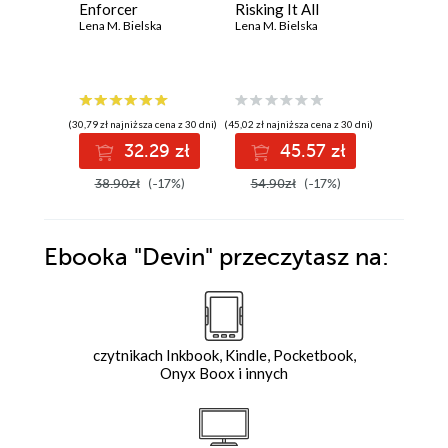
Enforcer
Risking It All
Artful. S
Lena M. Bielska
Lena M. Bielska
sensualn
Lena M. Bi
(30,79 zł najniższa cena z 30 dni)
(45,02 zł najniższa cena z 30 dni)
(23,90 zł najni
32.29 zł
45.57 zł
3
38.90zł
(-17%)
54.90zł
(-17%)
39.99z
Ebooka
"Devin"
przeczytasz na:
czytnikach Inkbook, Kindle, Pocketbook,
Onyx Boox i innych