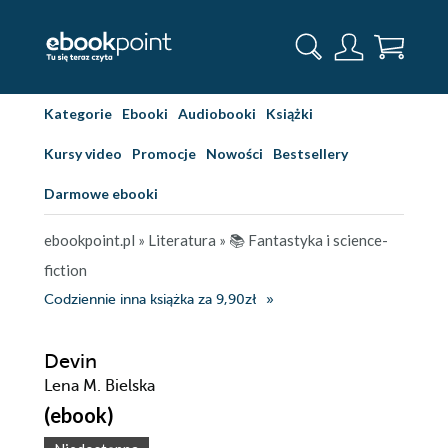
Kategorie
Ebooki
Audiobooki
Książki
Kursy video
Promocje
Nowości
Bestsellery
Darmowe ebooki
ebookpoint.pl
»
Literatura
»
📚 Fantastyka i science-
fiction
Codziennie inna książka za 9,90zł
Devin
Lena M. Bielska
(ebook)