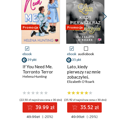
Promocja
Promocja
Promocja
ebook
ebook
audiobook
ebook
39 pkt
35 pkt
36 pkt
If You Need Me.
Lato, kiedy
Star Wa
Torronto Terror
pierwszy raz mnie
Windu. S
Helena Hunting
zobaczyłeś.
czeluść
Pewnego lata. Tom
Elizabeth O'Roark
Steven Ba
5
(22,50 zł najniższa cena z 30 dni)
(35,92 zł najniższa cena z 30 dni)
(36,46 zł najni
39.99 zł
35.52 zł
3
49.99zł
(-20%)
49.99zł
(-29%)
44.00z