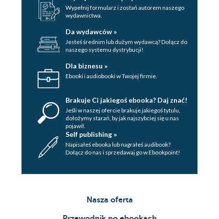
Wypełnij formularz i zostań autorem naszego
ROZDZIAŁ 28
wydawnictwa.
ROZDZIAŁ 29
Da wydawców »
Jesteś średnim lub dużym wydawcą? Dołącz do
ROZDZIAŁ 30
naszego systemu dystrybucji!
ROZDZIAŁ 31
Dla biznesu »
Ebooki i audiobooki w Twojej firmie.
ROZDZIAŁ 32
ROZDZIAŁ 33
Brakuje Ci jakiegoś ebooka? Daj znać!
Jeśli w naszej ofercie brakuje jakiegoś tytulu,
EPILOG
dołożymy starań, by jak najszybciej się u nas
pojawił.
Self publishing »
Napisałeś ebooka lub nagrałeś audibook?
Dołącz do nas i sprzedawaj go w Ebookpoint!
Nasza oferta
Przewodnik po ebookach