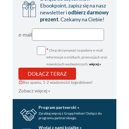
Ebookpoint, zapisz się na nasz
ROZDZIAŁ 16
newsletter i
odbierz darmowy
prezent
. Czekamy na Ciebie!
ROZDZIAŁ 17
ROZDZIAŁ 18
e-mail
ROZDZIAŁ 19
*
Chcę otrzymywać na podany e-mail
ROZDZIAŁ 20
informacje o zniżkach, promocjach oraz
ROZDZIAŁ 21
nowościach wydawniczych.
więcej »
ROZDZIAŁ 22
DOŁĄCZ TERAZ
ROZDZIAŁ 23
Bez spamu, 1-2 wiadomości tygodniowo!
Zobacz więcej »
ROZDZIAŁ 24
ROZDZIAŁ 25
Program partnerski »
ROZDZIAŁ 26
Zarabiaj więcej z Grupą Helion! Dołącz do
programu partnerskiego.
ROZDZIAŁ 27
Wydaj z nami książkę »