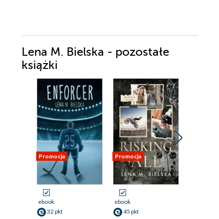
Lena M. Bielska - pozostałe
książki
Promocja
Promocja
Promocja
ebook
ebook
ebook
aud
32 pkt
45 pkt
35 pkt