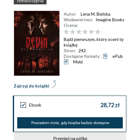
Niedostępna
Autor:
Lena M. Bielska
Wydawnictwo:
Imagine Books
Ocena:
Bądź pierwszym, który oceni tę
książkę
Stron:
242
Dostępne formaty:
ePub
Mobi
Zajrzyj do książki
28,72 zł
Ebook
Powiadom mnie, gdy książka będzie dostępna
Przenieś na półkę