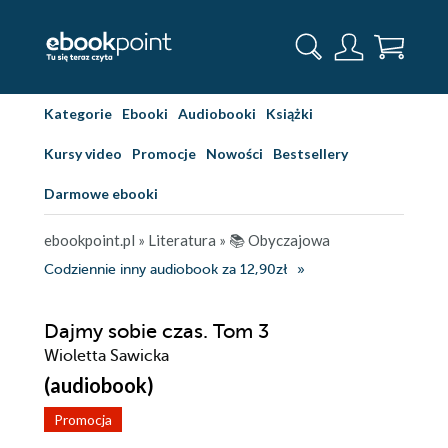
Kategorie
Ebooki
Audiobooki
Książki
Kursy video
Promocje
Nowości
Bestsellery
Darmowe ebooki
ebookpoint.pl
»
Literatura
»
📚 Obyczajowa
Codziennie inny audiobook za 12,90zł
Dajmy sobie czas. Tom 3
Wioletta Sawicka
(audiobook)
Promocja