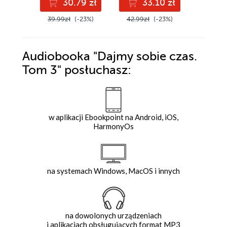
30.79 zł
33.10 zł
2
39.99zł
(-23%)
42.99zł
(-23%)
37.99z
Audiobooka
"Dajmy sobie czas.
Tom 3"
posłuchasz:
w aplikacji Ebookpoint na Android, iOS,
HarmonyOs
na systemach Windows, MacOS i innych
na dowolonych urządzeniach
i aplikacjach obsługujących format MP3