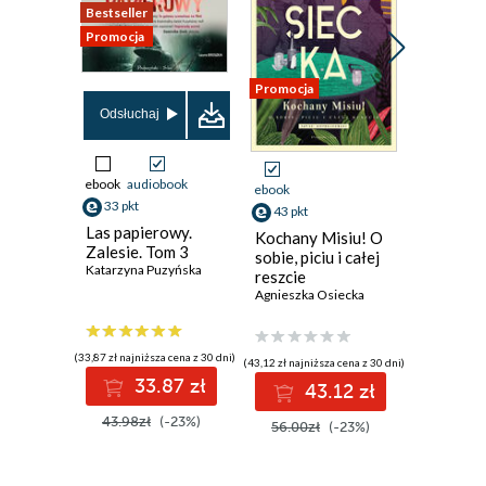
Bestseller
Promocja
Promocja
Promocja
Odsłuchaj
Odsłuch
ebook
audiobook
ebook
aud
ebook
33 pkt
34 pkt
43 pkt
Las papierowy.
Długowi
Kochany Misiu! O
Zalesie. Tom 3
kobiet. 
sobie, piciu i całej
Katarzyna Puzyńska
nawyki, 
reszcie
efekty
Łukasz So
Agnieszka Osiecka
(33,87 zł najniższa cena z 30 dni)
(34,64 zł najni
(43,12 zł najniższa cena z 30 dni)
33.87 zł
3
43.12 zł
43.98zł
(-23%)
44.99z
56.00zł
(-23%)