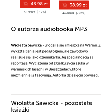
43.98 zł
4
38.99 zł
52.99zł
(-17%)
49.90z
49.99zł
(-22%)
O autorze
audiobooka MP3
Wioletta Sawicka
- urodziła się i mieszka na Warmii. Z
wykształcenia jest pedagogiem, ale zawodowo
realizuje się jako dziennikarka. Jej specjalnością są
reportaże. Wyciszenia od zgiełku życia szuka w
warmińskich lasach i w Bieszczadach, które
niezmiennie ją fascynują. Autorka dziesięciu powieści.
Wioletta Sawicka - pozostałe
książki