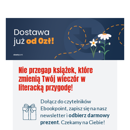
Nie przegap książek, które
zmienią Twój wieczór w
literacką przygodę!
Dołącz do czytelników
Ebookpoint, zapisz się na nasz
newsletter i
odbierz darmowy
prezent
. Czekamy na Ciebie!