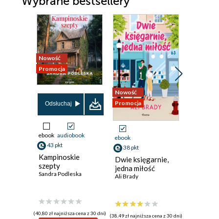
Wybrane bestsellery
Nowość
Nowość
Promocja
Promocja
Nowość
Promocja
Odsłuchaj
Odsłuch
ebook
audiobook
ebook
aud
ebook
43 pkt
40 pkt
38 pkt
Kampinoskie
Dama z 
Dwie księgarnie,
szepty
Sylwia Win
jedna miłość
Sandra Podleska
Ali Brady
(40,80 zł najniższa cena z 30 dni)
(40,92 zł najni
(38,49 zł najniższa cena z 30 dni)