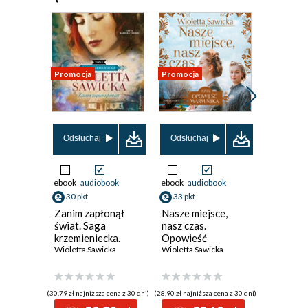
Promocja
Promocja
Promocja
Odsłuchaj
Odsłuchaj
Odsłuch
ebook
audiobook
ebook
audiobook
ebook
aud
30 pkt
33 pkt
29 pkt
Zanim zapłonął
Nasze miejsce,
Ktoś mię
świat. Saga
nasz czas.
Tom 2
krzemieniecka.
Opowieść
Wioletta S
Tom 1
Wioletta Sawicka
warmińska. Tom 6
Wioletta Sawicka
(30,79 zł najniższa cena z 30 dni)
(28,90 zł najniższa cena z 30 dni)
(25,90 zł najni