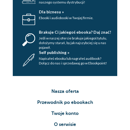
naszego systemu dystrybucji!
Dla biznesu »
Ebooki i audiobooki w Twojej firmie.
Brakuje Ci jakiegoś ebooka? Daj znać!
Jeśli w naszej ofercie brakuje jakiegoś tytulu,
dołożymy starań, by jak najszybciej się u nas
pojawił.
Self publishing »
Napisałeś ebooka lub nagrałeś audibook?
Dołącz do nas i sprzedawaj go w Ebookpoint!
Nasza oferta
Przewodnik po ebookach
Twoje konto
O serwisie