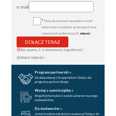
e-mail
*
Chcę otrzymywać na podany e-mail
informacje o zniżkach, promocjach oraz
nowościach wydawniczych.
więcej »
DOŁĄCZ TERAZ
Bez spamu, 1-2 wiadomości tygodniowo!
Zobacz więcej »
Program partnerski »
Zarabiaj więcej z Grupą Helion! Dołącz do
programu partnerskiego.
Wydaj z nami książkę »
Wypełnij formularz i zostań autorem naszego
wydawnictwa.
Da wydawców »
Jesteś średnim lub dużym wydawcą? Dołącz do