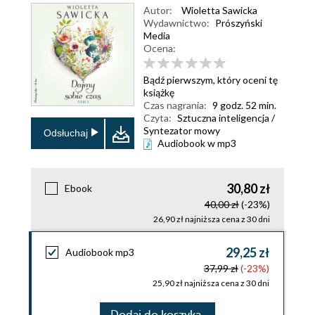
Autor:
Wioletta Sawicka
Wydawnictwo:
Prószyński
Media
Ocena:
Bądź pierwszym, który oceni tę
książkę
Czas nagrania:
9 godz. 52 min.
Czyta:
Sztuczna inteligencja /
Syntezator mowy
Odsłuchaj
Audiobook w mp3
30,80 zł
Ebook
40,00 zł
(-23%)
26,90 zł najniższa cena z 30 dni
29,25 zł
Audiobook mp3
37,99 zł
(-23%)
25,90 zł najniższa cena z 30 dni
Dodaj do koszyka