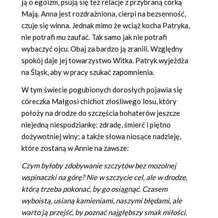
ją o egoizm, psują się też relacje z przybraną córką
Mają. Anna jest rozdrażniona, cierpi na bezsenność,
czuje się winna. Jednak mimo że wciąż kocha Patryka,
nie potrafi mu zaufać. Tak samo jak nie potrafi
wybaczyć ojcu. Obaj za bardzo ją zranili. Względny
spokój daje jej towarzystwo Witka. Patryk wyjeżdża
na Śląsk, aby w pracy szukać zapomnienia.
W tym świecie pogubionych dorosłych pojawia się
córeczka Małgosi chichot złośliwego losu, który
położy na drodze do szczęścia bohaterów jeszcze
niejedną niespodziankę: zdradę, śmierć i piętno
dożywotniej winy; a także słowa niosące nadzieję,
które zostaną w Annie na zawsze:
Czym byłoby zdobywanie szczytów bez mozolnej
wspinaczki na górę? Nie w szczycie cel, ale w drodze,
którą trzeba pokonać, by go osiągnąć. Czasem
wyboistą, usianą kamieniami, naszymi błędami, ale
warto ją przejść, by poznać najgłębszy smak miłości.