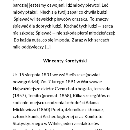
bardziej jesteśmy oswojeni. Idź młody piewco! Leć
młody ptaku! Niech się twój zapał co chwila budzi:
Śpiewać w litewskich piewców orszaku, To znaczy
śpiewać dla dobrych ludzi. Kochać tych ludzi — serca
nie szkoda; Śpiewać — nie szkoda piersi młodzieńczej:
Bo każda nuta, co się im poda, Zaraz w ich sercach
mile oddźwięczy. [...]
Wincenty Korotyński
Ur. 15 sierpnia 1831 we wsi Sieliszcze (powiat
nowogródzki) Zm. 7 lutego 1891 w Warszawie
Najważniejsze dzieła: Czem chata bogata, tem rada
(1857), Tomiło (poemat, 1858), Kilka szczegółów o
rodzinie, miejscu urodzenia i młodości Adama
Mickiewicza (1860) Poeta, dziennikarz, tłumacz,
członek komisji Archeologicznej oraz Komitetu
Statystycznego w Wilnie, jeden z redaktorów