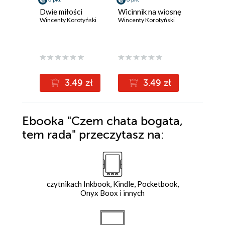
Dwie miłości
Wicinnik na wiosnę
Miłość
Wincenty Korotyński
Wincenty Korotyński
Wincenty 
3.49 zł
3.49 zł
3
Ebooka
"Czem chata bogata,
tem rada"
przeczytasz na:
czytnikach Inkbook, Kindle, Pocketbook,
Onyx Boox i innych