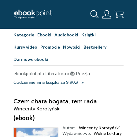
Kategorie
Ebooki
Audiobooki
Książki
Kursy video
Promocje
Nowości
Bestsellery
Darmowe ebooki
ebookpoint.pl
»
Literatura
»
📚 Poezja
Codziennie inna książka za 9,90zł
Czem chata bogata, tem rada
Wincenty Korotyński
(ebook)
Autor:
Wincenty Korotyński
Wydawnictwo:
Wolne Lektury