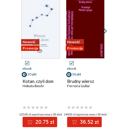
Nowość
Nowość
Nowość
Promocja
Promocja
Promocja
ebook
ebook
ebook
20 pkt
36 pkt
41 pkt
Kotan, czyli dom
Brudny wiersz
Świadec
Hokuto Iboshi
Ferreira Gullar
Zjednoc
1885-1
Charles Re
(25,00 zł najniższa cena z 30 dni)
(44,00 zł najniższa cena z 30 dni)
(50,00 zł najni
20.75 zł
36.52 zł
4