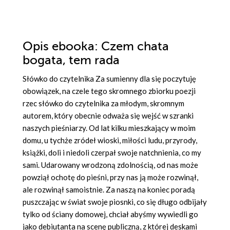
Opis
ebooka
: Czem chata
bogata, tem rada
Słówko do czytelnika Za sumienny dla się poczytuję
obowiązek, na czele tego skromnego zbiorku poezji
rzec słówko do czytelnika za młodym, skromnym
autorem, który obecnie odważa się wejść w szranki
naszych pieśniarzy. Od lat kilku mieszkający w moim
domu, u tychże zródeł wioski, miłości ludu, przyrody,
książki, doli i niedoli czerpał swoje natchnienia, co my
sami. Udarowany wrodzoną zdolnością, od nas może
powziął ochotę do pieśni, przy nas ją może rozwinął,
ale rozwinął samoistnie. Za naszą na koniec poradą
puszczając w świat swoje piosnki, co się długo odbijały
tylko od ściany domowej, chciał abyśmy wywiedli go
jako debiutanta na scenę publiczną, z której deskami