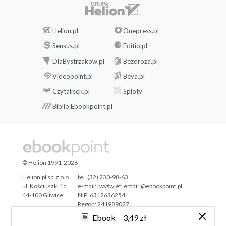
Helion.pl
Onepress.pl
Sensus.pl
Editio.pl
DlaBystrzakow.pl
Bezdroza.pl
Videopoint.pl
Beya.pl
Czytalisek.pl
Sploty
Biblio.Ebookpoint.pl
© Helion 1991-2026
Helion.pl sp. z o.o.
tel. (32) 230-98-63
ul. Kościuszki 1c
e-mail:
[wyświetl email]@ebookpoint.pl
44-100 Gliwice
NIP: 6312636254
Regon: 241989027
Ebook
3,49 zł
Designed with ♥ by
Tonik.pl