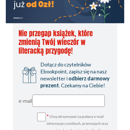
Nie przegap książek, które
zmienią Twój wieczór w
literacką przygodę!
Dołącz do czytelników
Ebookpoint, zapisz się na nasz
newsletter i
odbierz darmowy
prezent
. Czekamy na Ciebie!
e-mail
*
Chcę otrzymywać na podany e-mail
informacje o zniżkach, promocjach oraz