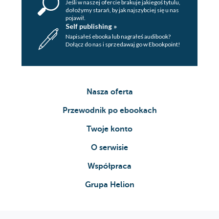
Jeśli w naszej ofercie brakuje jakiegoś tytulu,
dołożymy starań, by jak najszybciej się u nas
pojawił.
Self publishing »
Napisałeś ebooka lub nagrałeś audibook?
Dołącz do nas i sprzedawaj go w Ebookpoint!
Nasza oferta
Przewodnik po ebookach
Twoje konto
O serwisie
Współpraca
Grupa Helion