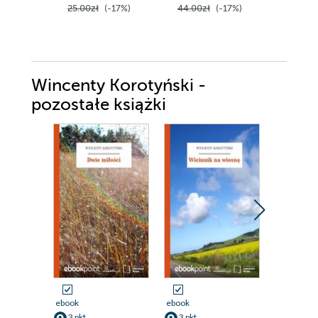
25.00zł
(-17%)
44.00zł
(-17%)
50.00z
Wincenty Korotyński -
pozostałe książki
ebook
ebook
ebook
3 pkt
3 pkt
3 pkt