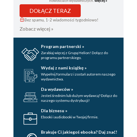
nowościach wydawniczych.
więcej »
DOŁĄCZ TERAZ
Bez spamu, 1-2 wiadomości tygodniowo!
Zobacz więcej »
Program partnerski »
Zarabiaj więcej z Grupą Helion! Dołącz do
programu partnerskiego.
Wydaj z nami książkę »
Wypełnij formularz i zostań autorem naszego
wydawnictwa.
Da wydawców »
Jesteś średnim lub dużym wydawcą? Dołącz do
naszego systemu dystrybucji!
Dla biznesu »
Ebooki i audiobooki w Twojej firmie.
Brakuje Ci jakiegoś ebooka? Daj znać!