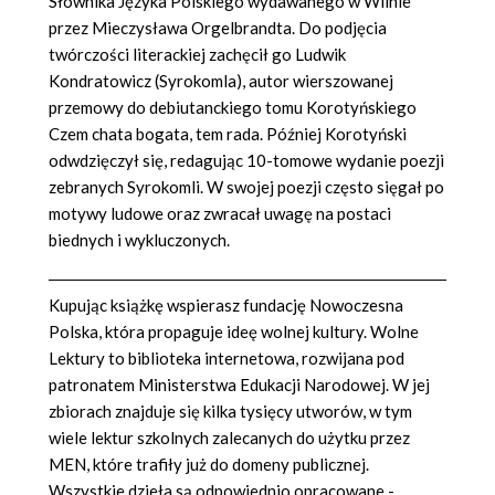
Słownika Języka Polskiego wydawanego w Wilnie
przez Mieczysława Orgelbrandta. Do podjęcia
twórczości literackiej zachęcił go Ludwik
Kondratowicz (Syrokomla), autor wierszowanej
przemowy do debiutanckiego tomu Korotyńskiego
Czem chata bogata, tem rada. Później Korotyński
odwdzięczył się, redagując 10-tomowe wydanie poezji
zebranych Syrokomli. W swojej poezji często sięgał po
motywy ludowe oraz zwracał uwagę na postaci
biednych i wykluczonych.
Kupując książkę wspierasz fundację Nowoczesna
Polska, która propaguje ideę wolnej kultury. Wolne
Lektury to biblioteka internetowa, rozwijana pod
patronatem Ministerstwa Edukacji Narodowej. W jej
zbiorach znajduje się kilka tysięcy utworów, w tym
wiele lektur szkolnych zalecanych do użytku przez
MEN, które trafiły już do domeny publicznej.
Wszystkie dzieła są odpowiednio opracowane -