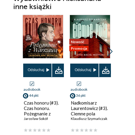
inne książki
Nowość
Nowość
Promocja
Promocja
Odsłuchaj
Odsłuchaj
Odsłuch
audiobook
audiobook
audiobook
44 pkt
36 pkt
40 pkt
Czas honoru (#3).
Nadkomisarz
Jak prze
Czas honoru.
Laurentowicz (#3).
martwić 
Pożegnanie z
Ciemne pola
żyć
Warszawą
Jarosław Sokół
Klaudiusz Szymańczak
Dale Carn