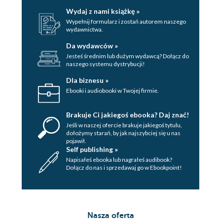
Wydaj z nami książkę »
Wypełnij formularz i zostań autorem naszego
wydawnictwa.
Da wydawców »
Jesteś średnim lub dużym wydawcą? Dołącz do
naszego systemu dystrybucji!
Dla biznesu »
Ebooki i audiobooki w Twojej firmie.
Brakuje Ci jakiegoś ebooka? Daj znać!
Jeśli w naszej ofercie brakuje jakiegoś tytulu,
dołożymy starań, by jak najszybciej się u nas
pojawił.
Self publishing »
Napisałeś ebooka lub nagrałeś audibook?
Dołącz do nas i sprzedawaj go w Ebookpoint!
Nasza oferta