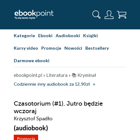
Kategorie
Ebooki
Audiobooki
Książki
Kursy video
Promocje
Nowości
Bestsellery
Darmowe ebooki
ebookpoint.pl
»
Literatura
»
📚 Kryminał
Codziennie inny audiobook za 12,90zł
Czasotorium (#1). Jutro będzie
wczoraj
Krzysztof Spadło
(audiobook)
Promocja