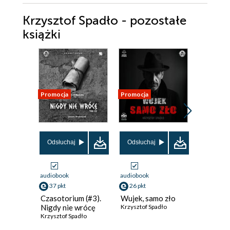
Krzysztof Spadło - pozostałe
książki
Promocja
Promocja
Promocja
Odsłuchaj
Odsłuchaj
Odsłuch
audiobook
audiobook
audiobook
37 pkt
26 pkt
37 pkt
Czasotorium (#3).
Wujek, samo zło
Czasotor
Nigdy nie wrócę
Krzysztof Spadło
Noc Swa
Krzysztof Spadło
Krzysztof 