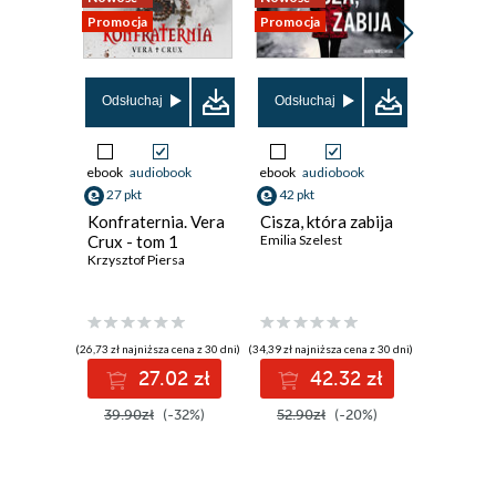
Promocja
Promocja
Promocja
Odsłuchaj
Odsłuchaj
Odsłuch
ebook
audiobook
ebook
audiobook
ebook
aud
27 pkt
42 pkt
35 pkt
Konfraternia. Vera
Cisza, która zabija
Krew ni
Crux - tom 1
Emilia Szelest
(#4)
Krzysztof Piersa
Eliza Vein
(26,73 zł najniższa cena z 30 dni)
(34,39 zł najniższa cena z 30 dni)
(31,04 zł najni
27.02 zł
42.32 zł
3
39.90zł
(-32%)
52.90zł
(-20%)
44.99z