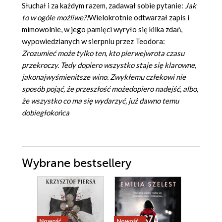
Słuchał i za każdym razem, zadawał sobie pytanie:
Jak
to w ogóle możliwe?!
Wielokrotnie odtwarzał zapis i
mimowolnie, w jego pamięci wyryło się kilka zdań,
wypowiedzianych w sierpniu przez Teodora:
Zrozumieć może tylko ten, kto pierwejwrota czasu
przekroczy. Tedy dopiero wszystko staje się klarowne,
jakonajwyśmienitsze wino. Zwykłemu człekowi nie
sposób pojąć, że przeszłość możedopiero nadejść, albo,
że wszystko co ma się wydarzyć, już dawno temu
dobiegłokońca
Wybrane bestsellery
Nowość
Nowość
Nowość