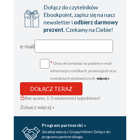
Dołącz do czytelników
Ebookpoint, zapisz się na nasz
newsletter i
odbierz darmowy
prezent
. Czekamy na Ciebie!
e-mail
*
Chcę otrzymywać na podany e-mail
informacje o zniżkach, promocjach oraz
nowościach wydawniczych.
więcej »
DOŁĄCZ TERAZ
Bez spamu, 1-2 wiadomości tygodniowo!
Zobacz więcej »
Program partnerski »
Zarabiaj więcej z Grupą Helion! Dołącz do
programu partnerskiego.