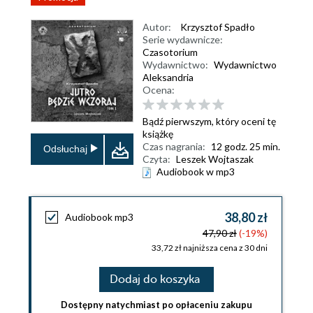
Autor:
Krzysztof Spadło
Serie wydawnicze:
Czasotorium
Wydawnictwo:
Wydawnictwo
Aleksandria
Ocena:
Bądź pierwszym, który oceni tę
książkę
Czas nagrania:
12 godz. 25 min.
Odsłuchaj
Czyta:
Leszek Wojtaszak
Audiobook w mp3
38,80 zł
Audiobook mp3
47,90 zł
(-19%)
33,72 zł najniższa cena z 30 dni
Dodaj do koszyka
Dostępny natychmiast po opłaceniu zakupu