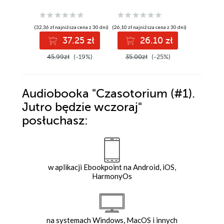
(32,36 zł najniższa cena z 30 dni)
(26,10 zł najniższa cena z 30 dni)
(32,46 zł najni
37.25 zł
26.10 zł
3
45.99zł
(-19%)
35.00zł
(-25%)
45.99z
Audiobooka
"Czasotorium (#1).
Jutro będzie wczoraj"
posłuchasz:
w aplikacji Ebookpoint na Android, iOS,
HarmonyOs
na systemach Windows, MacOS i innych