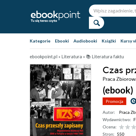
Kategorie
Ebooki
Audiobooki
Książki
Kursy v
ebookpoint.pl
»
Literatura
»
📚 Literatura faktu
Czas pr
Praca Zbiorow
(ebook)
Promocja
Autor:
Praca Zb
Wydawnictwo:
F
Ocena:
Stron:
550