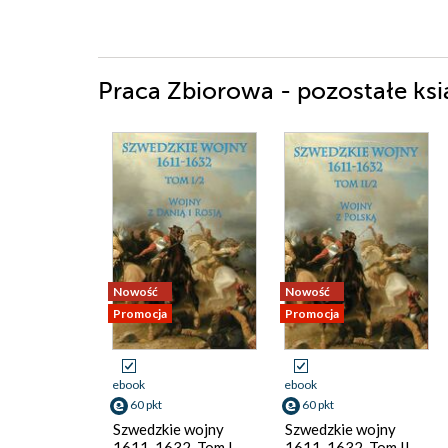
Praca Zbiorowa - pozostałe ksi
Nowość
Nowość
Promocja
Promocja
ebook
ebook
60 pkt
60 pkt
Szwedzkie wojny
Szwedzkie wojny
1611-1632. Tom I.
1611-1632. Tom II.