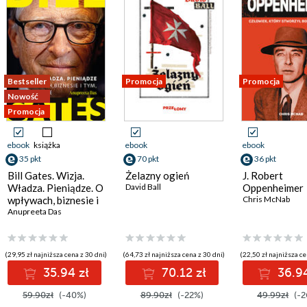
Bestseller
Promocja
Promocja
Nowość
Promocja
ebook
książka
ebook
ebook
35 pkt
70 pkt
36 pkt
Bill Gates. Wizja.
Żelazny ogień
J. Robert
Władza. Pieniądze. O
David Ball
Oppenheimer
wpływach, biznesie i
Chris McNab
sz Mykytyszyn
tym, co niejawne
Anupreeta Das
(29,95 zł najniższa cena z 30 dni)
(64,73 zł najniższa cena z 30 dni)
(22,50 zł najniższa ce
35.94 zł
70.12 zł
36.94
59.90zł
(-40%)
89.90zł
(-22%)
49.99zł
(-2