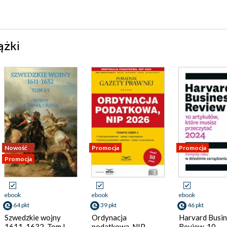
ążki
Nowość
Promocja
Promocja
Promocja
ebook
ebook
ebook
64 pkt
39 pkt
46 pkt
Szwedzkie wojny
Ordynacja
Harvard Busi
1611-1632. Tom I.
podatkowa, NIP
Review. 10