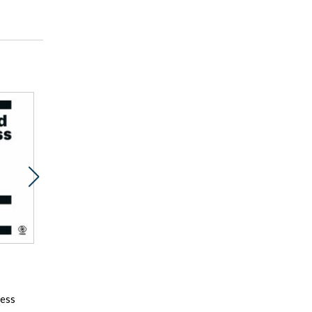
Promocja
ebook
55 pkt
ness
Spółki kapitałowe Jak
uniknąć kosztownych