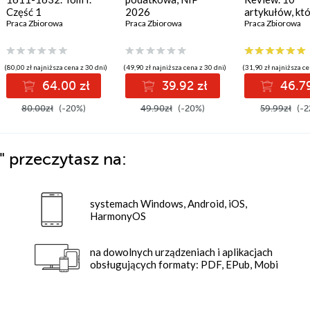
Część 1
2026
artykułów, kt
Praca Zbiorowa
Praca Zbiorowa
musisz przeczy
Praca Zbiorowa
2024
(80,00 zł najniższa cena z 30 dni)
(49,90 zł najniższa cena z 30 dni)
(31,90 zł najniższa ce
64.00 zł
39.92 zł
46.79
80.00zł
(-20%)
49.90zł
(-20%)
59.99zł
(-2
y"
przeczytasz na:
systemach Windows, Android, iOS,
HarmonyOS
na dowolnych urządzeniach i aplikacjach
obsługujących formaty: PDF, EPub, Mobi