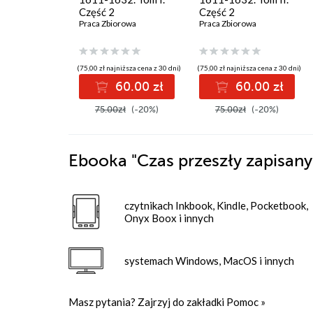
Część 2
Część 2
Praca Zbiorowa
Praca Zbiorowa
(75,00 zł najniższa cena z 30 dni)
(75,00 zł najniższa cena z 30 dni)
60.00 zł
60.00 zł
75.00zł
(-20%)
75.00zł
(-20%)
Ebooka
"Czas przeszły zapisan
czytnikach Inkbook, Kindle, Pocketbook,
Onyx Boox i innych
systemach Windows, MacOS i innych
Masz pytania? Zajrzyj do zakładki
Pomoc
»