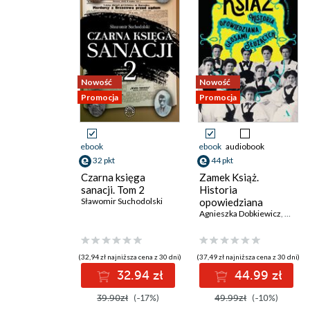
Nowość
Nowość
Promocja
Promocja
ebook
ebook
audiobook
32 pkt
44 pkt
Czarna księga
Zamek Książ.
sanacji. Tom 2
Historia
Sławomir Suchodolski
opowiedziana
głosami służących
Agnieszka Dobkiewicz
,
Mateu
(32,94 zł najniższa cena z 30 dni)
(37,49 zł najniższa cena z 30 dni)
32.94 zł
44.99 zł
39.90zł
(-17%)
49.99zł
(-10%)