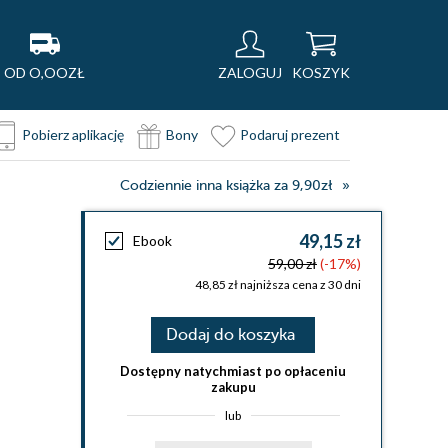
OD O,OOZŁ
ZALOGUJ
KOSZYK
Pobierz aplikację
Bony
Podaruj prezent
Codziennie inna książka za 9,90zł
49,15 zł
Ebook
59,00 zł
(-17%)
48,85 zł najniższa cena z 30 dni
Dodaj do koszyka
Dostępny natychmiast po opłaceniu
zakupu
lub