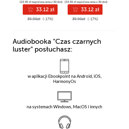
(33,92 zł najniższa cena z 30 dni)
(33,92 zł najniższa cena z 30 dni)
(24,52 zł najni
33.12 zł
33.12 zł
2
39.90zł
(-17%)
39.90zł
(-17%)
29.90z
Audiobooka
"Czas czarnych
luster"
posłuchasz:
w aplikacji Ebookpoint na Android, iOS,
HarmonyOs
na systemach Windows, MacOS i innych