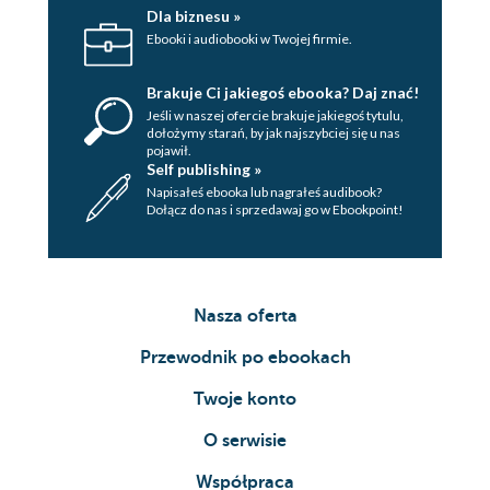
Dla biznesu »
Ebooki i audiobooki w Twojej firmie.
Brakuje Ci jakiegoś ebooka? Daj znać!
Jeśli w naszej ofercie brakuje jakiegoś tytulu,
dołożymy starań, by jak najszybciej się u nas
pojawił.
Self publishing »
Napisałeś ebooka lub nagrałeś audibook?
Dołącz do nas i sprzedawaj go w Ebookpoint!
Nasza oferta
Przewodnik po ebookach
Twoje konto
O serwisie
Współpraca