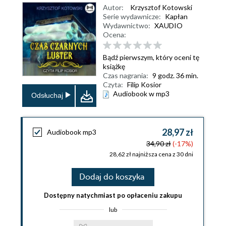
Autor:
Krzysztof Kotowski
Serie wydawnicze:
Kapłan
Wydawnictwo:
XAUDIO
Ocena:
Bądź pierwszym, który oceni tę
książkę
Czas nagrania:
9 godz. 36 min.
Czyta:
Filip Kosior
Audiobook w mp3
Odsłuchaj
28,97 zł
Audiobook mp3
34,90 zł
(-17%)
28,62 zł najniższa cena z 30 dni
Dodaj do koszyka
Dostępny natychmiast po opłaceniu zakupu
lub