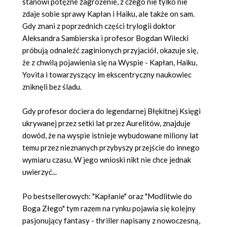
stanowi potężne zagrożenie, z czego nie tylko nie
zdaje sobie sprawy Kapłan i Haiku, ale także on sam.
Gdy znani z poprzednich części trylogii doktor
Aleksandra Sambierska i profesor Bogdan Wilecki
próbują odnaleźć zaginionych przyjaciół, okazuje się,
że z chwilą pojawienia się na Wyspie - Kapłan, Haiku,
Yovita i towarzyszący im ekscentryczny naukowiec
zniknęli bez śladu.
Gdy profesor dociera do legendarnej Błękitnej Księgi
ukrywanej przez setki lat przez Aurelitów, znajduje
dowód, że na wyspie istnieje wybudowane miliony lat
temu przez nieznanych przybyszy przejście do innego
wymiaru czasu. W jego wnioski nikt nie chce jednak
uwierzyć...
Po bestsellerowych: "Kapłanie" oraz "Modlitwie do
Boga Złego" tym razem na rynku pojawia się kolejny
pasjonujący fantasy - thriller napisany z nowoczesną,