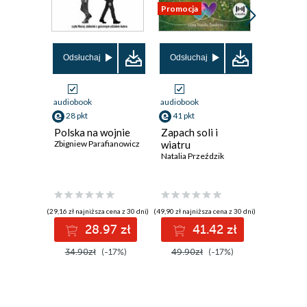
Promocja
Odsłuchaj
Odsłuchaj
Odsłuch
audiobook
audiobook
audiobook
28 pkt
41 pkt
41 pkt
Polska na wojnie
Zapach soli i
Herbaci
Zbigniew Parafianowicz
wiatru
Beata Ago
Natalia Przeździk
(29,16 zł najniższa cena z 30 dni)
(49,90 zł najniższa cena z 30 dni)
(49,90 zł najni
28.97 zł
41.42 zł
4
34.90zł
(-17%)
49.90zł
(-17%)
49.90z