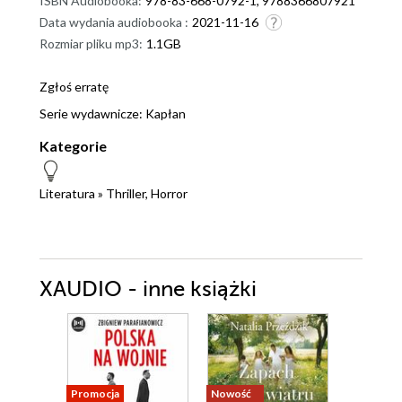
ISBN Audiobooka:
978-83-668-0792-1, 9788366807921
Data wydania audiobooka :
2021-11-16
Rozmiar pliku mp3:
1.1GB
Zgłoś erratę
Serie wydawnicze:
Kapłan
Kategorie
Literatura
»
Thriller, Horror
XAUDIO - inne książki
Promocja
Nowość
Promocja