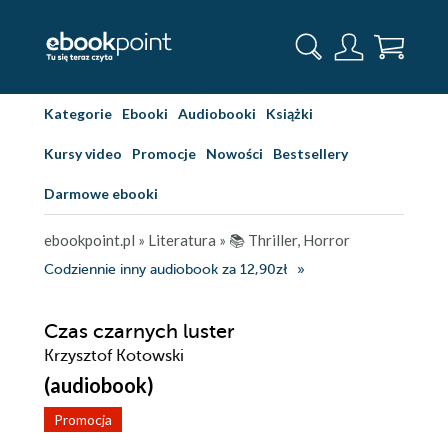
Kategorie
Ebooki
Audiobooki
Książki
Kursy video
Promocje
Nowości
Bestsellery
Darmowe ebooki
ebookpoint.pl
»
Literatura
»
📚 Thriller, Horror
Codziennie inny audiobook za 12,90zł
Czas czarnych luster
Krzysztof Kotowski
(audiobook)
Promocja