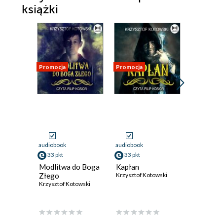
książki
Promocja
Promocja
Promocja
audiobook
audiobook
ebook
33 pkt
33 pkt
24 pkt
Modlitwa do Boga
Kapłan
Niepami
Złego
Krzysztof Kotowski
Krzysztof
Krzysztof Kotowski