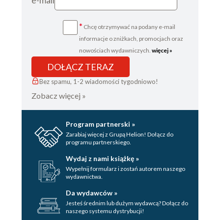
e-mail
*
Chcę otrzymywać na podany e-mail
informacje o zniżkach, promocjach oraz
nowościach wydawniczych.
więcej »
DOŁĄCZ TERAZ
Bez spamu, 1-2 wiadomości tygodniowo!
Zobacz więcej »
Program partnerski »
Zarabiaj więcej z Grupą Helion! Dołącz do
programu partnerskiego.
Wydaj z nami książkę »
Wypełnij formularz i zostań autorem naszego
wydawnictwa.
Da wydawców »
Jesteś średnim lub dużym wydawcą? Dołącz do
naszego systemu dystrybucji!