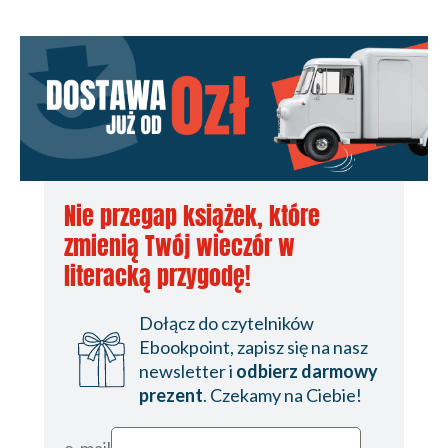
Nie przegap książek, które
zmienią Twój wieczór w
literacką przygodę!
Dołącz do czytelników
Ebookpoint, zapisz się na nasz
newsletter i
odbierz darmowy
prezent
. Czekamy na Ciebie!