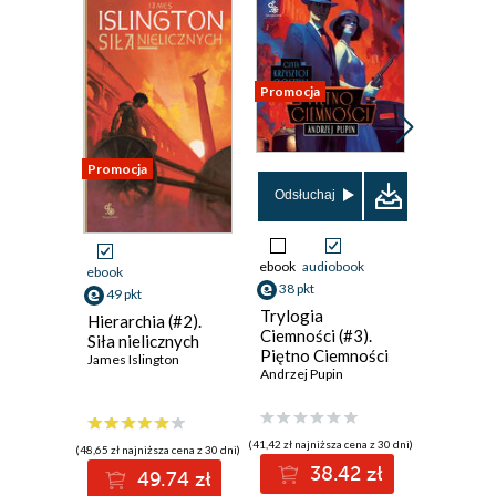
Promocja
Promocja
Promocja
Odsłuchaj
Odsłuch
ebook
audiobook
ebook
aud
ebook
38 pkt
49 pkt
49 pkt
Trylogia
Virion. 
Hierarchia (#2).
Ciemności (#3).
miecza. 
Siła nielicznych
Piętno Ciemności
Dom
James Islington
Andrzej Pupin
Andrzej Z
(41,42 zł najniższa cena z 30 dni)
(46,22 zł najni
(48,65 zł najniższa cena z 30 dni)
38.42 zł
4
49.74 zł