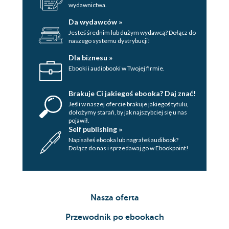
wydawnictwa.
Da wydawców »
Jesteś średnim lub dużym wydawcą? Dołącz do
naszego systemu dystrybucji!
Dla biznesu »
Ebooki i audiobooki w Twojej firmie.
Brakuje Ci jakiegoś ebooka? Daj znać!
Jeśli w naszej ofercie brakuje jakiegoś tytulu,
dołożymy starań, by jak najszybciej się u nas
pojawił.
Self publishing »
Napisałeś ebooka lub nagrałeś audibook?
Dołącz do nas i sprzedawaj go w Ebookpoint!
Nasza oferta
Przewodnik po ebookach