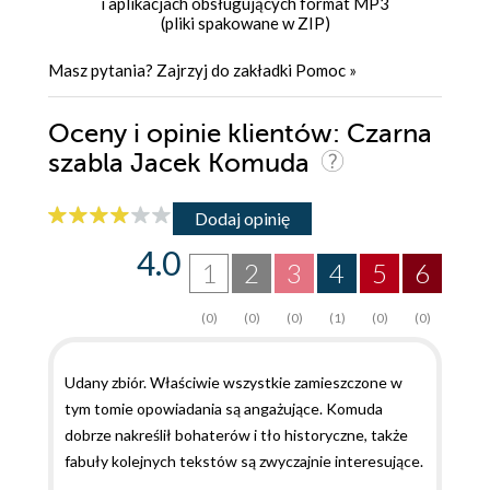
i aplikacjach obsługujących format MP3
(pliki spakowane w ZIP)
Masz pytania? Zajrzyj do zakładki
Pomoc
»
Oceny i opinie klientów: Czarna
szabla Jacek Komuda
Dodaj opinię
4.0
1
2
3
4
5
6
(0)
(0)
(0)
(1)
(0)
(0)
Udany zbiór. Właściwie wszystkie zamieszczone w
tym tomie opowiadania są angażujące. Komuda
dobrze nakreślił bohaterów i tło historyczne, także
fabuły kolejnych tekstów są zwyczajnie interesujące.