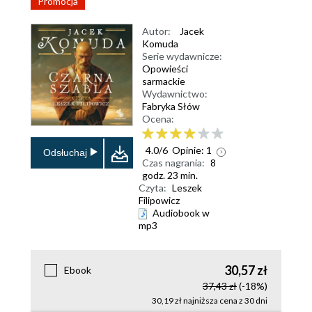
Promocja
Autor:
Jacek
Komuda
Serie wydawnicze:
Opowieści
sarmackie
Wydawnictwo:
Fabryka Słów
Ocena:
4.0
/
6
Opinie:
1
Odsłuchaj
Czas nagrania:
8
godz. 23 min.
Czyta:
Leszek
Filipowicz
Audiobook w
mp3
30,57 zł
Ebook
37,43 zł
(-18%)
30,19 zł najniższa cena z 30 dni