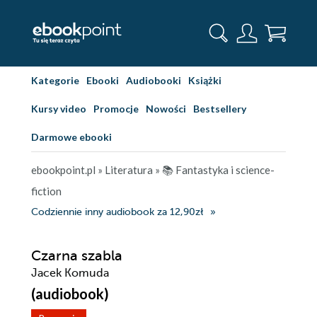
Kategorie
Ebooki
Audiobooki
Książki
Kursy video
Promocje
Nowości
Bestsellery
Darmowe ebooki
ebookpoint.pl
»
Literatura
»
📚 Fantastyka i science-
fiction
Codziennie inny audiobook za 12,90zł
Czarna szabla
Jacek Komuda
(audiobook)