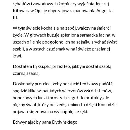
rębajłów i zawodowych żołnierzy wyjaśnia Jędrzej
Kitowicz w Opisie obyczajów za panowania Augusta
III.
W tym świecie kocha się na zabój, walczy na śmierć i
życie. W głowach buzuje spieniona sarmacka łacina, w
uszach o ile nie podgolono ich na sejmiku słychać świst
szabli, a w ustach czuć smak wina i świeżo przelanej
krwi.
Dostałem tą książką przez łeb, jakbym dostał szablą
czarną szablą.
Doskonały pretekst, żeby porzucić ten łzawy padół i
spędzić kilka wspaniałych wieczorów wśród stepów,
honorowych ludzi i prostych reguł. To brutalny, ale
piękny świat, który odszedł, a mimo to dzięki Komudzie
pojawia się znowu na wyciagnięcie ręki.
Echwynająć by pana Dydyńskiego