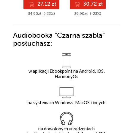
27.12 zł
30.72 zł
2
34.90zł
(-22%)
39.90zł
(-23%)
37.89z
Audiobooka
"Czarna szabla"
posłuchasz:
w aplikacji Ebookpoint na Android, iOS,
HarmonyOs
na systemach Windows, MacOS i innych
na dowolonych urządzeniach