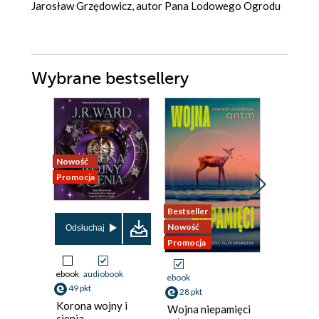
Jarosław Grzędowicz, autor Pana Lodowego Ogrodu
Wybrane bestsellery
Nowość
Promocja
Bestseller
Nowość
Nowość
Promocja
Odsłuchaj
Promocja
ebook
audiobook
ebook
ebook
49 pkt
28 pkt
44 pkt
Korona wojny i
Wojna niepamięci
Podnosz
cienia