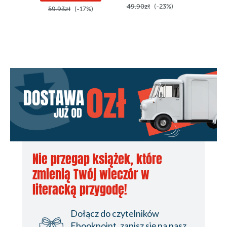
49.90zł
(-23%)
59.90z
59.93zł
(-17%)
Nie przegap książek, które
zmienią Twój wieczór w
literacką przygodę!
Dołącz do czytelników
Ebookpoint, zapisz się na nasz