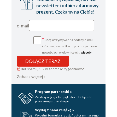
newsletter i
odbierz darmowy
prezent
. Czekamy na Ciebie!
e-mail
*
Chcę otrzymywać na podany e-mail
informacje o zniżkach, promocjach oraz
nowościach wydawniczych.
więcej »
DOŁĄCZ TERAZ
Bez spamu, 1-2 wiadomości tygodniowo!
Zobacz więcej »
Program partnerski »
Zarabiaj więcej z Grupą Helion! Dołącz do
programu partnerskiego.
Wydaj z nami książkę »
Wypełnij formularz i zostań autorem naszego