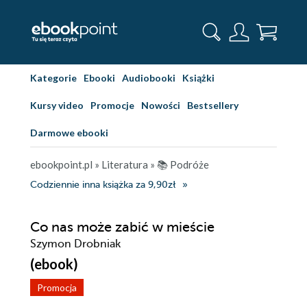
Kategorie
Ebooki
Audiobooki
Książki
Kursy video
Promocje
Nowości
Bestsellery
Darmowe ebooki
ebookpoint.pl
»
Literatura
»
📚 Podróże
Codziennie inna książka za 9,90zł
Co nas może zabić w mieście
Szymon Drobniak
(ebook)
Promocja