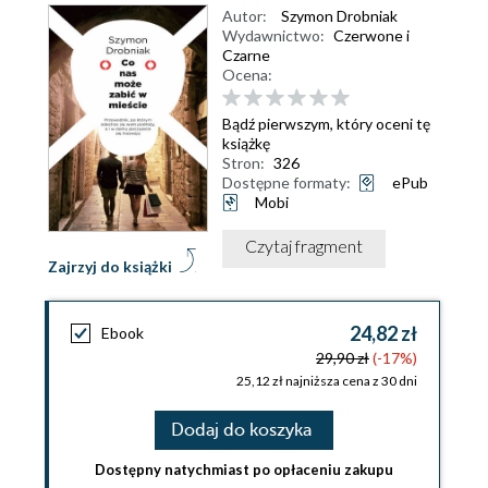
Autor:
Szymon Drobniak
Wydawnictwo:
Czerwone i
Czarne
Ocena:
Bądź pierwszym, który oceni tę
książkę
Stron:
326
Dostępne formaty:
ePub
Mobi
Czytaj fragment
Zajrzyj do książki
24,82 zł
Ebook
29,90 zł
(-17%)
25,12 zł najniższa cena z 30 dni
Dodaj do koszyka
Dostępny natychmiast po opłaceniu zakupu