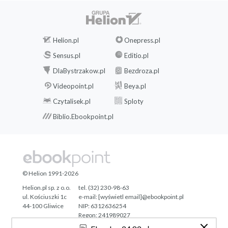
Helion.pl
Onepress.pl
Sensus.pl
Editio.pl
DlaBystrzakow.pl
Bezdroza.pl
Videopoint.pl
Beya.pl
Czytalisek.pl
Sploty
Biblio.Ebookpoint.pl
© Helion 1991-2026
Helion.pl sp. z o.o.
tel. (32) 230-98-63
ul. Kościuszki 1c
e-mail:
[wyświetl email]@ebookpoint.pl
44-100 Gliwice
NIP: 6312636254
Regon: 241989027