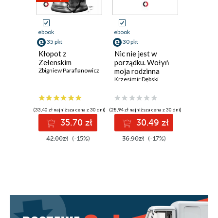
ebook
ebook
ebook
35 pkt
30 pkt
31 pkt
Kłopot z
Nic nie jest w
Polska n
Zełenskim
porządku. Wołyń
Zbigniew P
Zbigniew Parafianowicz
moja rodzinna
historia
Krzesimir Dębski
(33,40 zł najniższa cena z 30 dni)
(28,94 zł najniższa cena z 30 dni)
(29,75 zł najni
35.70 zł
30.49 zł
3
42.00zł
(-15%)
36.90zł
(-17%)
36.90z