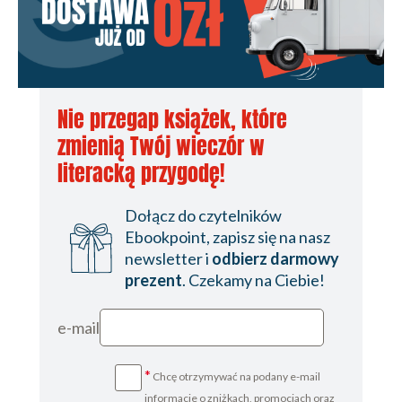
Nie przegap książek, które
zmienią Twój wieczór w
literacką przygodę!
Dołącz do czytelników
Ebookpoint, zapisz się na nasz
newsletter i
odbierz darmowy
prezent
. Czekamy na Ciebie!
e-mail
*
Chcę otrzymywać na podany e-mail
informacje o zniżkach, promocjach oraz