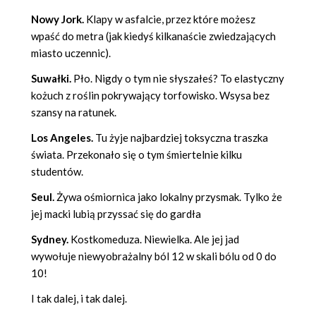
Nowy Jork.
Klapy w asfalcie, przez które możesz
wpaść do metra (jak kiedyś kilkanaście zwiedzających
miasto uczennic).
Suwałki.
Pło. Nigdy o tym nie słyszałeś? To elastyczny
kożuch z roślin pokrywający torfowisko. Wsysa bez
szansy na ratunek.
Los Angeles.
Tu żyje najbardziej toksyczna traszka
świata. Przekonało się o tym śmiertelnie kilku
studentów.
Seul.
Żywa ośmiornica jako lokalny przysmak. Tylko że
jej macki lubią przyssać się do gardła
Sydney.
Kostkomeduza. Niewielka. Ale jej jad
wywołuje niewyobrażalny ból 12 w skali bólu od 0 do
10!
I tak dalej, i tak dalej.