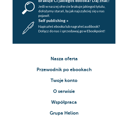
Brakuje Ci jakiegoś ebooka? Daj znać!
Jeśli w naszej ofercie brakuje jakiegoś tytulu,
dołożymy starań, by jak najszybciej się u nas
pojawił.
Self publishing »
Napisałeś ebooka lub nagrałeś audibook?
Dołącz do nas i sprzedawaj go w Ebookpoint!
Nasza oferta
Przewodnik po ebookach
Twoje konto
O serwisie
Współpraca
Grupa Helion