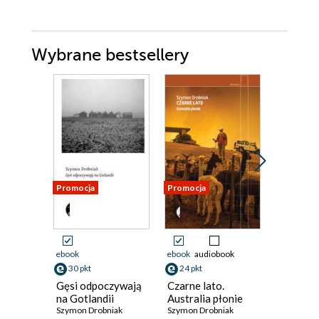
Wybrane bestsellery
Promocja
Promocja
Bestseller
Nowość
Promocja
ebook
ebook
audiobook
ebook
ksi
30 pkt
24 pkt
29 pkt
Gęsi odpoczywają
Czarne lato.
Znikając
na Gotlandii
Australia płonie
Wędrówk
Szymon Drobniak
Szymon Drobniak
góry Ślą