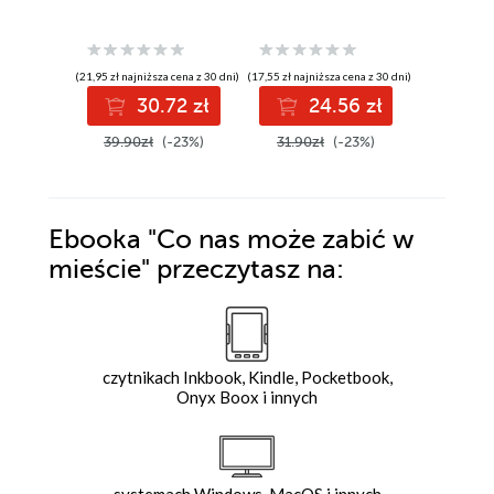
Michał Zab
(21,95 zł najniższa cena z 30 dni)
(17,55 zł najniższa cena z 30 dni)
(24,95 zł najni
30.72 zł
24.56 zł
2
39.90zł
(-23%)
31.90zł
(-23%)
49.90z
Ebooka
"Co nas może zabić w
mieście"
przeczytasz na:
czytnikach Inkbook, Kindle, Pocketbook,
Onyx Boox i innych
systemach Windows, MacOS i innych