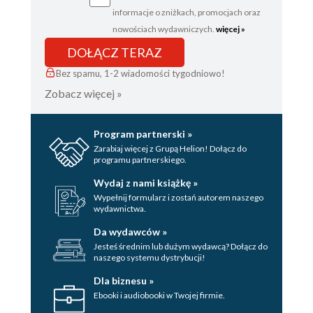
Zdarzenie niezgodne z prawdą
informacje o zniżkach, promocjach oraz
I niespokojnie tu i tam
nowościach wydawniczych.
więcej »
DOŁĄCZ TERAZ
Jeśli się odnajdziemy, to cudownie
Bez spamu, 1-2 wiadomości tygodniowo!
Ursynów się broni
Zobacz więcej »
Tu był nasz dom 1980
Chwila przed podróżą
Program partnerski »
Zarabiaj więcej z Grupą Helion! Dołącz do
Łączka na Powązkach
programu partnerskiego.
Karta redakcyjna
Wydaj z nami książkę »
Wypełnij formularz i zostań autorem naszego
wydawnictwa.
Da wydawców »
Jesteś średnim lub dużym wydawcą? Dołącz do
naszego systemu dystrybucji!
Dla biznesu »
Ebooki i audiobooki w Twojej firmie.