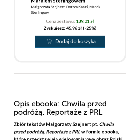
Markiem Sterlingowem
Małgorzata Szejnert
,
Dorota Karaś
,
Marek
Sterlingow
Cena zestawu:
139.01 zł
Zyskujesz: 45.96 zł (-25%)
Dodaj do koszyka
Opis
ebooka
: Chwila przed
podróżą. Reportaże z PRL
Zbiór tekstów
Małgorzaty Szejnert
pt.
Chwila
przed podróżą. Reportaże z PRL
w formie ebooka,
które przedstawiają wielowymiarowy obraz Polski