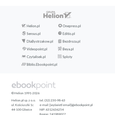
Helion.pl
Onepress.pl
Sensus.pl
Editio.pl
DlaBystrzakow.pl
Bezdroza.pl
Videopoint.pl
Beya.pl
Czytalisek.pl
Sploty
Biblio.Ebookpoint.pl
© Helion 1991-2026
Helion.pl sp. z o.o.
tel. (32) 230-98-63
ul. Kościuszki 1c
e-mail:
[wyświetl email]@ebookpoint.pl
44-100 Gliwice
NIP: 6312636254
Regon: 241989027