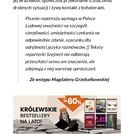
jej wrażliwość społeczna, przekonanie o znaczeniu
drobnych sytuacji i żywy kontakt z bohaterami.
Pisanie reportażu wymaga w Polsce
Ludowej uważności na szczegół,
cierpliwości, umiejętności czekania na
odpowiednie zdanie, szacunku dla
odrębności języka rozmówców. [] Teksty
reporterki Szejnert nie odbierają
przeszłości sensu ani znaczenia, ale
zdejmują z niej warstwę uproszczeń.
Ze wstępu Magdaleny Grzebałkowskiej