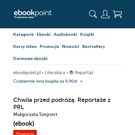
Kategorie
Ebooki
Audiobooki
Książki
Kursy video
Promocje
Nowości
Bestsellery
Darmowe ebooki
ebookpoint.pl
»
Literatura
»
📚 Reportaż
Codziennie inna książka za 9,90zł
Chwila przed podróżą. Reportaże z
PRL
Małgorzata Szejnert
(ebook)
Promocja