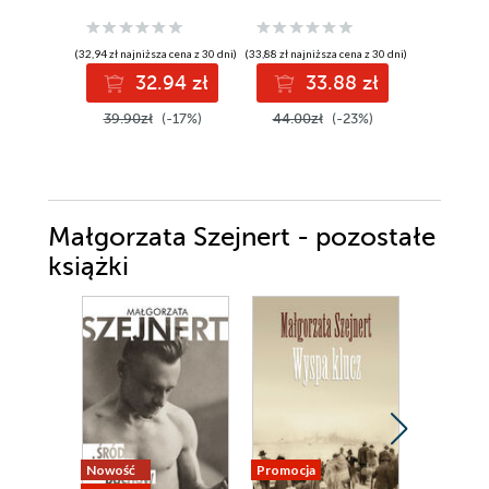
(32,94 zł najniższa cena z 30 dni)
(33,88 zł najniższa cena z 30 dni)
(37,49 zł najni
32.94 zł
33.88 zł
44
39.90zł
(-17%)
44.00zł
(-23%)
49.99z
Małgorzata Szejnert - pozostałe
książki
Nowość
Promocja
Promocja