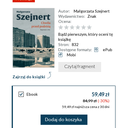
Autor:
Małgorzata Szejnert
Wydawnictwo:
Znak
Ocena:
Bądź pierwszym, który oceni tę
książkę
Stron:
832
Dostępne formaty:
ePub
Mobi
Czytaj fragment
Zajrzyj do książki
59,49 zł
Ebook
84,99 zł
(-30%)
59,49 zł najniższa cena z 30 dni
Dodaj do koszyka