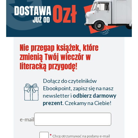
My, właściciele Teksasu
Na samie i na tradycji
Raczej o Cyterze
Próba Galatei
Nie przegap książek, które
Tęsknota za starą sieczkarnią 1977
zmienią Twój wieczór w
Od ssaków do ptaków 1978
literacką przygodę!
Kraków nieznany
Dołącz do czytelników
Całe życie w Pomygaczach
Ebookpoint, zapisz się na nasz
Wywoływanie duchów
newsletter i
odbierz darmowy
prezent
. Czekamy na Ciebie!
Tylko czaj i kuch
Którędy na orle gniazdo
e-mail
Mamy Wenecję północy
*
Chcę otrzymywać na podany e-mail