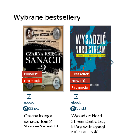
Wybrane bestsellery
Nowość
Bestseller
Promocja
Promocja
Nowość
Promocja
ebook
ebook
ebook
aud
32 pkt
33 pkt
44 pkt
Czarna księga
Wysadzić Nord
Zamek K
sanacji. Tom 2
Stream. Sabotaż,
Historia
Sławomir Suchodolski
który wstrząsnął
opowied
światem
Bojan Pancevski
głosami 