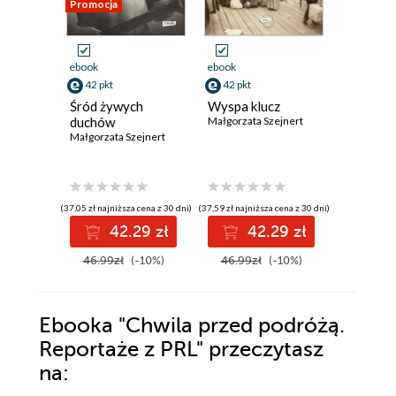
Promocja
ebook
ebook
ebook
42 pkt
42 pkt
69 pkt
Śród żywych
Wyspa klucz
Czarny 
duchów
Małgorzata Szejnert
Małgorzata
Małgorzata Szejnert
(37,05 zł najniższa cena z 30 dni)
(37,59 zł najniższa cena z 30 dni)
(61,59 zł najni
42.29 zł
42.29 zł
6
46.99zł
(-10%)
46.99zł
(-10%)
76.99z
Ebooka
"Chwila przed podróżą.
Reportaże z PRL"
przeczytasz
na: