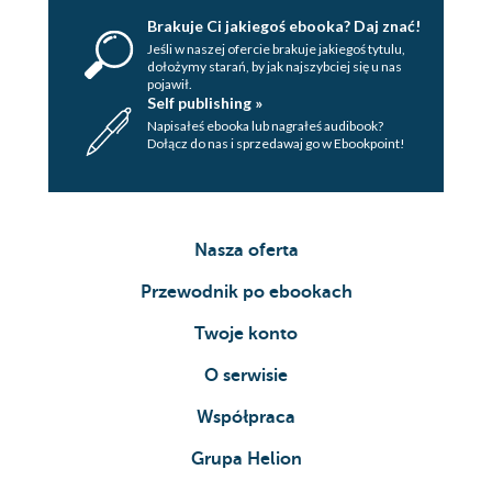
Brakuje Ci jakiegoś ebooka? Daj znać!
Jeśli w naszej ofercie brakuje jakiegoś tytulu,
dołożymy starań, by jak najszybciej się u nas
pojawił.
Self publishing »
Napisałeś ebooka lub nagrałeś audibook?
Dołącz do nas i sprzedawaj go w Ebookpoint!
Nasza oferta
Przewodnik po ebookach
Twoje konto
O serwisie
Współpraca
Grupa Helion