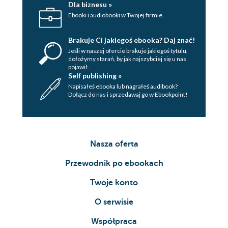
Dla biznesu »
Ebooki i audiobooki w Twojej firmie.
Brakuje Ci jakiegoś ebooka? Daj znać!
Jeśli w naszej ofercie brakuje jakiegoś tytulu,
dołożymy starań, by jak najszybciej się u nas
pojawił.
Self publishing »
Napisałeś ebooka lub nagrałeś audibook?
Dołącz do nas i sprzedawaj go w Ebookpoint!
Nasza oferta
Przewodnik po ebookach
Twoje konto
O serwisie
Współpraca