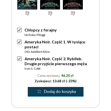
Chłopcy z ferajny
Nicholas Pileggi
Ameryka Noir. Część 1. W tysiącu
postaci
Otis Adelbert Kline
Ameryka Noir. Część 2. Rybiłeb.
Drugie przyjście pierwszego męża
Irvin S. Cobb
Cena zestawu:
46.20 zł
Zyskujesz: 13.68 zł (-23%)
Dodaj do koszyka