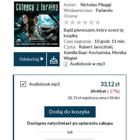
Autor:
Nicholas Pileggi
Wydawnictwo:
Parlando
Ocena:
Bądź pierwszym, który oceni tę
książkę
Czas nagrania:
10 godz. 11 min.
Czyta:
Robert Jarociński,
Kamilla Baar-Kochańska, Monika
Węgiel
Odsłuchaj
Audiobook w mp3
33,12 zł
Audiobook mp3
39,90 zł
(-17%)
32,72 zł najniższa cena z 30 dni
Dodaj do koszyka
Dostępny natychmiast po opłaceniu zakupu
lub