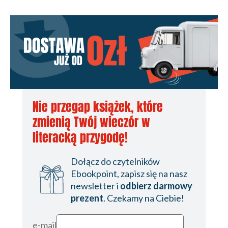
Nie przegap książek, które
zmienią Twój wieczór w
literacką przygodę!
Dołącz do czytelników
Ebookpoint, zapisz się na nasz
newsletter i
odbierz darmowy
prezent
. Czekamy na Ciebie!
e-mail