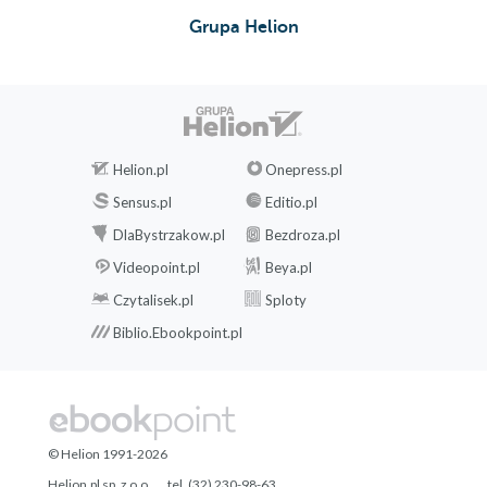
Grupa Helion
Helion.pl
Onepress.pl
Sensus.pl
Editio.pl
DlaBystrzakow.pl
Bezdroza.pl
Videopoint.pl
Beya.pl
Czytalisek.pl
Sploty
Biblio.Ebookpoint.pl
© Helion 1991-2026
Helion.pl sp. z o.o.
tel. (32) 230-98-63