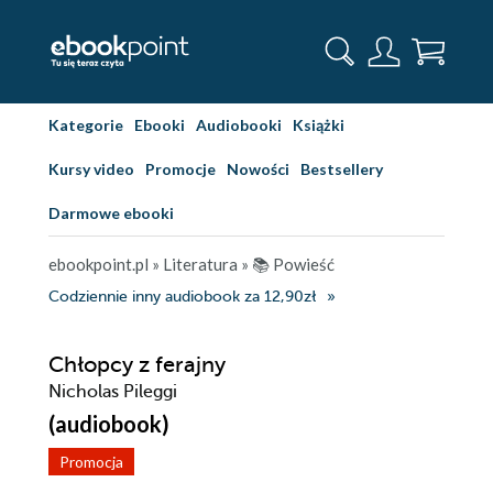
Kategorie
Ebooki
Audiobooki
Książki
Kursy video
Promocje
Nowości
Bestsellery
Darmowe ebooki
ebookpoint.pl
»
Literatura
»
📚 Powieść
Codziennie inny audiobook za 12,90zł
Chłopcy z ferajny
Nicholas Pileggi
(audiobook)
Promocja