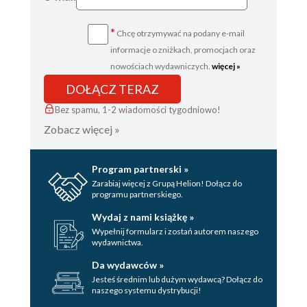
*
Chcę otrzymywać na podany e-mail
informacje o zniżkach, promocjach oraz
nowościach wydawniczych.
więcej »
DOŁĄCZ TERAZ
Bez spamu, 1-2 wiadomości tygodniowo!
Zobacz więcej »
Program partnerski »
Zarabiaj więcej z Grupą Helion! Dołącz do
programu partnerskiego.
Wydaj z nami książkę »
Wypełnij formularz i zostań autorem naszego
wydawnictwa.
Da wydawców »
Jesteś średnim lub dużym wydawcą? Dołącz do
naszego systemu dystrybucji!