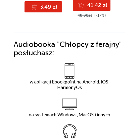
41.42 zł
3.49 zł
2
49.90zł
(-17%)
30.00z
Audiobooka
"Chłopcy z ferajny"
posłuchasz:
w aplikacji Ebookpoint na Android, iOS,
HarmonyOs
na systemach Windows, MacOS i innych