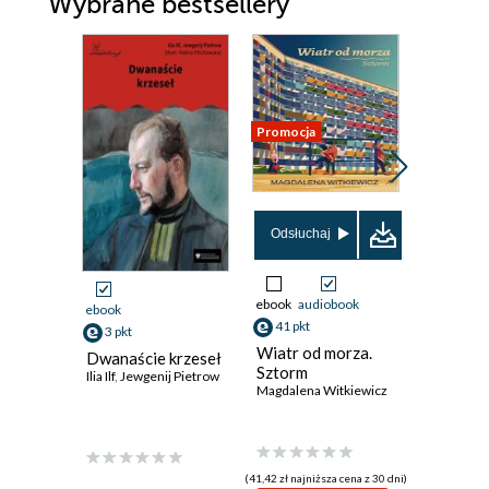
Wybrane bestsellery
Promocja
Promocja
Odsłuchaj
ebook
audiobook
ebook
ebook
41 pkt
3 pkt
24 pkt
Wiatr od morza.
Dwanaście krzeseł
Obcy
Sztorm
Ilia Ilf
,
Jewgenij Pietrow
Albert Ca
Magdalena Witkiewicz
(41,42 zł najniższa cena z 30 dni)
(24,60 zł najni