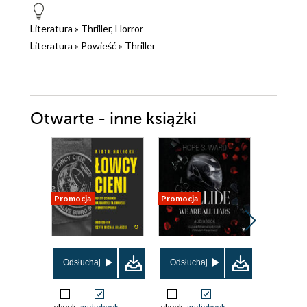
Literatura
»
Thriller, Horror
Literatura
»
Powieść
»
Thriller
Otwarte - inne książki
Promocja
Promocja
Promocja
Odsłuchaj
Odsłuchaj
Odsłuch
ebook
audiobook
ebook
audiobook
ebook
aud