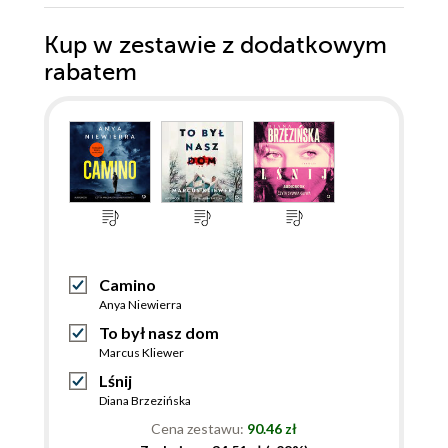
Kup w zestawie z dodatkowym
rabatem
Camino
Anya Niewierra
To był nasz dom
Marcus Kliewer
Lśnij
Diana Brzezińska
Cena zestawu:
90.46 zł