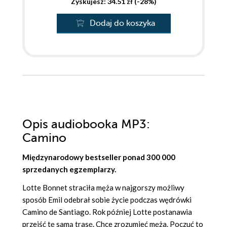
Zyskujesz: 34.51 zł (-28%)
Dodaj do koszyka
Opis
audiobooka MP3
:
Camino
Międzynarodowy bestseller ponad 300 000
sprzedanych egzemplarzy.
Lotte Bonnet straciła męża w najgorszy możliwy
sposób Emil odebrał sobie życie podczas wędrówki
Camino de Santiago. Rok później Lotte postanawia
przejść tę samą trasę. Chce zrozumieć męża. Poczuć to