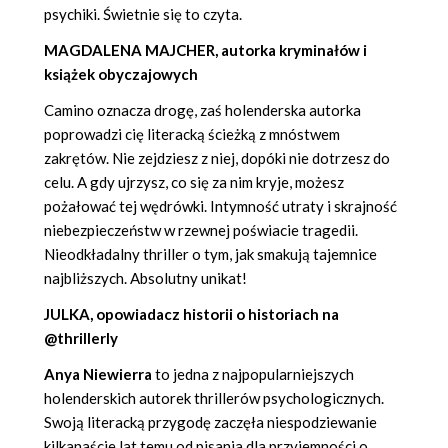
psychiki. Świetnie się to czyta.
MAGDALENA MAJCHER, autorka kryminałów i
książek obyczajowych
Camino oznacza drogę, zaś holenderska autorka
poprowadzi cię literacką ścieżką z mnóstwem
zakrętów. Nie zejdziesz z niej, dopóki nie dotrzesz do
celu. A gdy ujrzysz, co się za nim kryje, możesz
pożałować tej wędrówki. Intymność utraty i skrajność
niebezpieczeństw w rzewnej poświacie tragedii.
Nieodkładalny thriller o tym, jak smakują tajemnice
najbliższych. Absolutny unikat!
JULKA, opowiadacz historii o historiach na
@thrillerly
Anya Niewierra
to jedna z najpopularniejszych
holenderskich autorek thrillerów psychologicznych.
Swoją literacką przygodę zaczęła niespodziewanie
kilkanaście lat temu od pisania dla przyjemności o