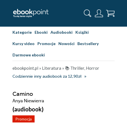
Kategorie
Ebooki
Audiobooki
Książki
Kursy video
Promocje
Nowości
Bestsellery
Darmowe ebooki
ebookpoint.pl
»
Literatura
»
📚 Thriller, Horror
Codziennie inny audiobook za 12,90zł
Camino
Anya Niewierra
(audiobook)
Promocja