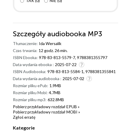
TAK
(
0
)
NIE
(
0
)
Szczegóły
audiobooka MP3
Tłumaczenie:
Ida Wersalik
Czas trwania:
12 godz. 26 min.
ISBN Ebooka:
978-83-813-5579-7, 9788381355797
Data wydania ebooka :
2025-07-22
ISBN Audiobooka:
978-83-813-5584-1, 9788381355841
Data wydania audiobooka :
2025-07-02
Rozmiar pliku ePub:
1.9MB
Rozmiar pliku Mobi:
4.7MB
Rozmiar pliku mp3:
632.8MB
Pobierz przykładowy rozdział EPUB »
Pobierz przykładowy rozdział MOBI »
Zgłoś erratę
Kategorie