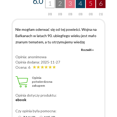
6.0
1
2
3
4
5
6
(0)
(0)
(0)
(0)
(0)
(1)
Nie mogłam oderwać się od tej powieści. Wojna na
Bałkanach w latach 90. ubiegłego wieku jest mało
znanym tematem, a tu otrzymujemy wiedzę
historyczną w przystępnej formie, wyjaśnienie
Rozwiń »
motywow działania walczących, także katow i losy
Opinia: anonimowa
niektorych z nich po zakończeniu walk. A na tym tle,
Opinia dodana: 2025-11-27
wspołcześnie, dążenie bohaterki do wyjaśnienia
Ocena: 6
samobojczej śmierci jej męża, ludzkie dylematy,
Opinia
zaskakujące zwroty akcji i wątek miłosny.
potwierdzona
zakupem
Opinia dotyczy produktu:
ebook
Czy opinia była pomocna: