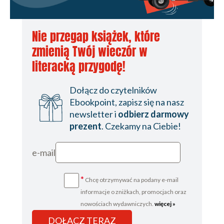
Nie przegap książek, które
zmienią Twój wieczór w
literacką przygodę!
Dołącz do czytelników
Ebookpoint, zapisz się na nasz
newsletter i
odbierz darmowy
prezent
. Czekamy na Ciebie!
e-mail
*
Chcę otrzymywać na podany e-mail
informacje o zniżkach, promocjach oraz
nowościach wydawniczych.
więcej »
DOŁĄCZ TERAZ