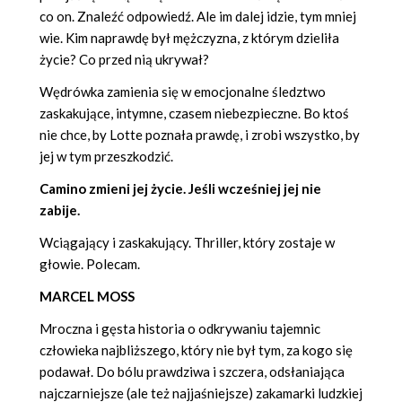
co on. Znaleźć odpowiedź. Ale im dalej idzie, tym mniej
wie. Kim naprawdę był mężczyzna, z którym dzieliła
życie? Co przed nią ukrywał?
Wędrówka zamienia się w emocjonalne śledztwo
zaskakujące, intymne, czasem niebezpieczne. Bo ktoś
nie chce, by Lotte poznała prawdę, i zrobi wszystko, by
jej w tym przeszkodzić.
Camino zmieni jej życie. Jeśli wcześniej jej nie
zabije.
Wciągający i zaskakujący. Thriller, który zostaje w
głowie. Polecam.
MARCEL MOSS
Mroczna i gęsta historia o odkrywaniu tajemnic
człowieka najbliższego, który nie był tym, za kogo się
podawał. Do bólu prawdziwa i szczera, odsłaniająca
najczarniejsze (ale też najjaśniejsze) zakamarki ludzkiej