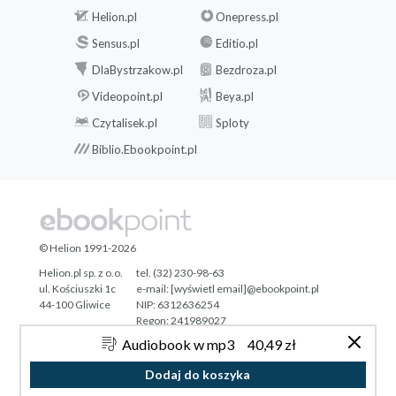
Helion.pl
Onepress.pl
Sensus.pl
Editio.pl
DlaBystrzakow.pl
Bezdroza.pl
Videopoint.pl
Beya.pl
Czytalisek.pl
Sploty
Biblio.Ebookpoint.pl
© Helion 1991-2026
Helion.pl sp. z o.o.
tel. (32) 230-98-63
ul. Kościuszki 1c
e-mail:
[wyświetl email]@ebookpoint.pl
44-100 Gliwice
NIP: 6312636254
Regon: 241989027
Audiobook w mp3
40,49 zł
Designed with ♥ by
Tonik.pl
Dodaj do koszyka
Pełna wersja strony »