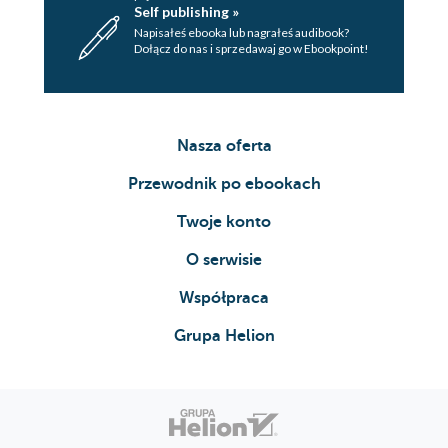
Self publishing »
Napisałeś ebooka lub nagrałeś audibook?
Dołącz do nas i sprzedawaj go w Ebookpoint!
Nasza oferta
Przewodnik po ebookach
Twoje konto
O serwisie
Współpraca
Grupa Helion