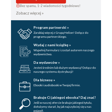
Bez spamu, 1-2 wiadomości tygodniowo!
Zobacz więcej »
Program partnerski »
Zarabiaj więcej z Grupą Helion! Dołącz do
programu partnerskiego.
Wydaj z nami książkę »
Wypełnij formularz i zostań autorem naszego
wydawnictwa.
Da wydawców »
Jesteś średnim lub dużym wydawcą? Dołącz do
naszego systemu dystrybucji!
Dla biznesu »
Ebooki i audiobooki w Twojej firmie.
Brakuje Ci jakiegoś ebooka? Daj znać!
Jeśli w naszej ofercie brakuje jakiegoś tytulu,
dołożymy starań, by jak najszybciej się u nas
pojawił.