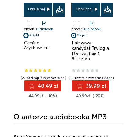
Odsłuchaj
Odsłuchaj
Odsłuch
ebook
audiobook
ebook
audiobook
ebook
aud
40 pkt
39 pkt
34 pkt
Camino
Fałszywy
Ktoś był
Anya Niewierra
kandydat Trylogia
nami
Rzeszy. Tom 1
Daniel Hur
Brian Klein
(22,50 zł najniższa cena z 30 dni)
(34,49 zł najniższa cena z 30 dni)
(41,49 zł najni
40.49 zł
39.99 zł
3
44.99zł
(-10%)
49.99zł
(-20%)
49.99z
O autorze
audiobooka MP3
Anya Niewierra
to jedna z najpopularniejszych