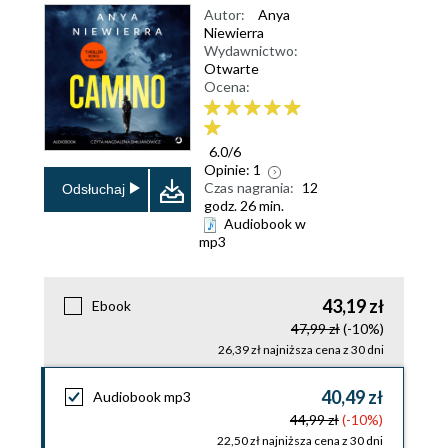
Autor:
Anya
Niewierra
Wydawnictwo:
Otwarte
Ocena:
6.0
/
6
Opinie:
1
Czas nagrania:
12
Odsłuchaj
godz. 26 min.
Audiobook w
mp3
43,19 zł
Ebook
47,99 zł
(-10%)
26,39 zł najniższa cena z 30 dni
40,49 zł
Audiobook mp3
44,99 zł
(-10%)
22,50 zł najniższa cena z 30 dni