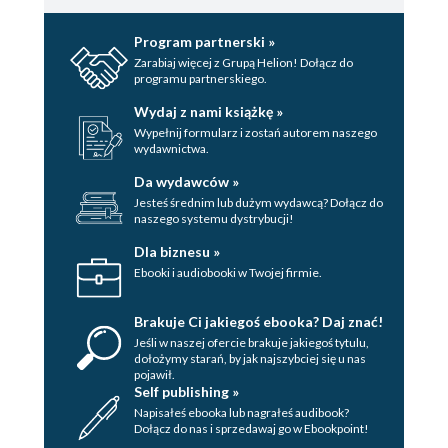
Program partnerski »
Zarabiaj więcej z Grupą Helion! Dołącz do
programu partnerskiego.
Wydaj z nami książkę »
Wypełnij formularz i zostań autorem naszego
wydawnictwa.
Da wydawców »
Jesteś średnim lub dużym wydawcą? Dołącz do
naszego systemu dystrybucji!
Dla biznesu »
Ebooki i audiobooki w Twojej firmie.
Brakuje Ci jakiegoś ebooka? Daj znać!
Jeśli w naszej ofercie brakuje jakiegoś tytulu,
dołożymy starań, by jak najszybciej się u nas
pojawił.
Self publishing »
Napisałeś ebooka lub nagrałeś audibook?
Dołącz do nas i sprzedawaj go w Ebookpoint!