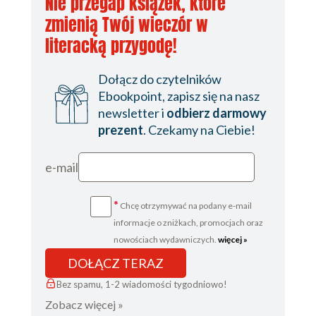
Nie przegap książek, które
zmienią Twój wieczór w
literacką przygodę!
Dołącz do czytelników
Ebookpoint, zapisz się na nasz
newsletter i
odbierz darmowy
prezent
. Czekamy na Ciebie!
e-mail
*
Chcę otrzymywać na podany e-mail
informacje o zniżkach, promocjach oraz
nowościach wydawniczych.
więcej »
DOŁĄCZ TERAZ
Bez spamu, 1-2 wiadomości tygodniowo!
Zobacz więcej »