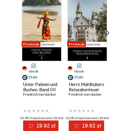
Promocja
Promocja
Promocja
ebook
ebook
ebook
19 pkt
19 pkt
19 pkt
Unter Palmen und
Herrn Mahlhubers
Amerika
Buchen. Band IIII
Reiseabenteuer
Wald- u
Friedrich Gerstäcker
Friedrich Gerstäcker
Strombil
III
Friedrich 
(12,90 zł najniższa cena z 30 dni)
(12,90 zł najniższa cena z 30 dni)
(12,90 zł najni
19.92 zł
19.92 zł
1