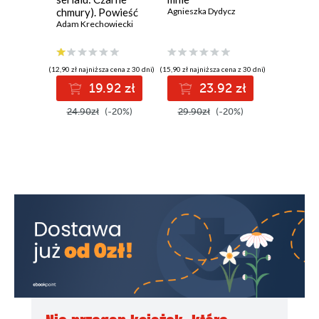
chmury). Powieść
Agnieszka Dydycz
Agnieszka
historyczna z XVII
Adam Krechowiecki
wieku
(12,90 zł najniższa cena z 30 dni)
(15,90 zł najniższa cena z 30 dni)
(15,90 zł najni
19.92 zł
23.92 zł
2
24.90zł
(-20%)
29.90zł
(-20%)
29.90z