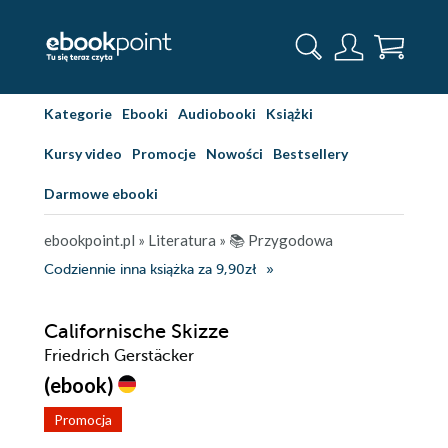
Kategorie
Ebooki
Audiobooki
Książki
Kursy video
Promocje
Nowości
Bestsellery
Darmowe ebooki
ebookpoint.pl
»
Literatura
»
📚 Przygodowa
Codziennie inna książka za 9,90zł
Californische Skizze
Friedrich Gerstäcker
(ebook)
Promocja