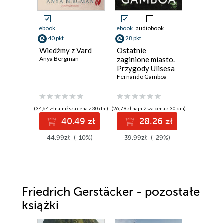
ebook
ebook
audiobook
ebook
aud
40 pkt
28 pkt
24 pkt
Wiedźmy z Vard
Ostatnie
Ostatnia
Anya Bergman
zaginione miasto.
Fernando
Przygody Ulisesa
Vidala. Tom 2
Fernando Gamboa
(34,64 zł najniższa cena z 30 dni)
(26,79 zł najniższa cena z 30 dni)
(24,27 zł najni
40.49 zł
28.26 zł
2
44.99zł
(-10%)
39.99zł
(-29%)
34.99z
Friedrich Gerstäcker - pozostałe
książki