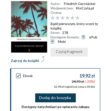
Autor:
Friedrich Gerstäcker
Wydawnictwo:
KtoCzyta.pl
Ocena:
Bądź pierwszym, który oceni tę
książkę
Stron:
278
Dostępne formaty:
ePub
Mobi
Czytaj fragment
Zajrzyj do książki
19,92 zł
Ebook
24,90 zł
(-20%)
12,90 zł najniższa cena z 30 dni
Dodaj do koszyka
Dostępny natychmiast po opłaceniu zakupu