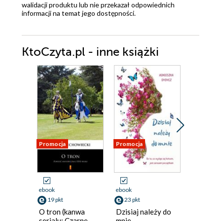
walidacji produktu lub nie przekazał odpowiednich
informacji na temat jego dostępności.
KtoCzyta.pl - inne książki
Promocja
Promocja
Promocja
ebook
ebook
ebook
19 pkt
23 pkt
23 pkt
O tron (kanwa
Dzisiaj należy do
Marzeni
serialu: Czarne
mnie
termine