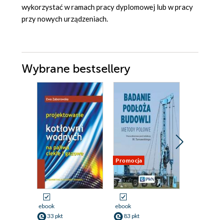
wykorzystać w ramach pracy dyplomowej lub w pracy
przy nowych urządzeniach.
Wybrane bestsellery
Promocja
Nowość
Promocja
ebook
ebook
ebook
33 pkt
83 pkt
34 pkt