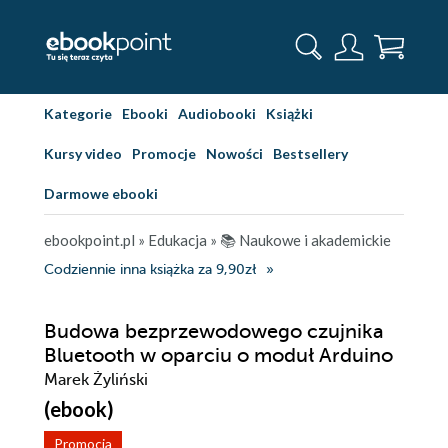
Kategorie
Ebooki
Audiobooki
Książki
Kursy video
Promocje
Nowości
Bestsellery
Darmowe ebooki
ebookpoint.pl
»
Edukacja
»
📚 Naukowe i akademickie
Codziennie inna książka za 9,90zł
Budowa bezprzewodowego czujnika
Bluetooth w oparciu o moduł Arduino
Marek Żyliński
(ebook)
Promocja