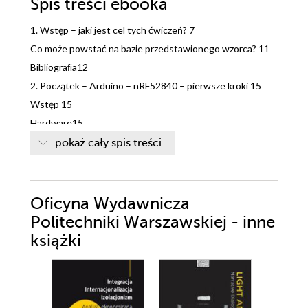
Spis treści
ebooka
1. Wstęp – jaki jest cel tych ćwiczeń? 7
Co może powstać na bazie przedstawionego wzorca? 11
Bibliograﬁa12
2. Początek – Arduino – nRF52840 – pierwsze kroki 15
Wstęp 15
Hardware15
Software – Arduino IDE 18
pokaż cały spis treści
Pierwsze kroki z Arduino – ćwiczenia na początek 24
Ćwiczenie – instrukcja wprowadzająca – krok po kroku 24
Obsługa portów wejścia/wyjścia 25
Oficyna Wydawnicza
Obsługa portu szeregowego 26
Politechniki Warszawskiej - inne
Wykorzystanie portu szeregowego do debugowania
książki
programu 28
Zadania do wykonania w ramach ćwiczenia 29
Dodatkowe materiały 29
3. Typy danych stosowane w środowisku Arduino i