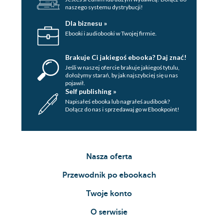
naszego systemu dystrybucji!
Dla biznesu »
Ebooki i audiobooki w Twojej firmie.
Brakuje Ci jakiegoś ebooka? Daj znać!
Jeśli w naszej ofercie brakuje jakiegoś tytulu,
dołożymy starań, by jak najszybciej się u nas
pojawił.
Self publishing »
Napisałeś ebooka lub nagrałeś audibook?
Dołącz do nas i sprzedawaj go w Ebookpoint!
Nasza oferta
Przewodnik po ebookach
Twoje konto
O serwisie