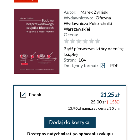
Autor:
Marek Żyliński
Wydawnictwo:
Oficyna
Wydawnicza Politechniki
Warszawskiej
Ocena:
Bądź pierwszym, który oceni tę
książkę
Stron:
104
Dostępny format:
PDF
21,25 zł
Ebook
25,00 zł
(-15%)
13,90 zł najniższa cena z 30 dni
Dodaj do koszyka
Dostępny natychmiast po opłaceniu zakupu