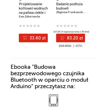
Projektowanie
Badanie podłoża
Technol
kotłowni wodnych
budowli
cyfrowe
na paliwa ciekłe i
Zbigniew Frankowski
,
Tomasz Godlewsk
przemyśl
gazowe
Ewa Zaborowska
Możliwoś
Paweł Gep
wyzwani
(67,60 zł najniższa cena z 30 dni)
(40,00 zł najni
33.60 zł
83.20 zł
3
104.00zł
(-20%)
40.01z
Ebooka
"Budowa
bezprzewodowego czujnika
Bluetooth w oparciu o moduł
Arduino"
przeczytasz na: