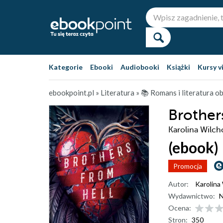
Kategorie
Ebooki
Audiobooki
Książki
Kursy v
ebookpoint.pl
»
Literatura
»
📚 Romans i literatura 
Brother
Karolina Wilc
(ebook)
Promocja
Autor:
Karolina
Wydawnictwo:
N
Ocena:
Stron:
350