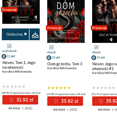
Promocja
Promocja
Promocja
Odsłuchaj
audiobook
ebook
ebook
31 pkt
35 pkt
35 pkt
Neven. Tom 1. Jego
Dom grzechu. Tom 3
Neven. Jego n
na własność
Karolina Wilchowska
własność #1
Karolina Wilchowska
Karolina Wilchow
(28,90 zł najniższa cena z 30 dni)
(24,90 zł najniższa cena z 30 dni)
(35,72 zł najniższa ce
31.92 zł
35.92 zł
35.92
39.90zł
(-20%)
44.90zł
(-20%)
44.90zł
(-2