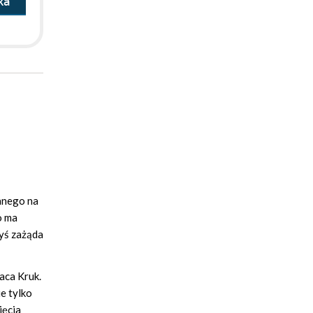
ka
nanego na
o ma
dyś zażąda
raca Kruk.
e tylko
ięcia