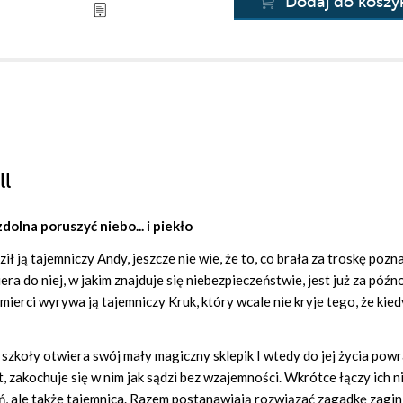
Dodaj do koszy
ll
dolna poruszyć niebo... i piekło
ł ją tajemniczy Andy, jeszcze nie wie, że to, co brała za troskę poz
ra do niej, w jakim znajduje się niebezpieczeństwie, jest już za późn
ierci wyrywa ją tajemniczy Kruk, który wcale nie kryje tego, że kie
u szkoły otwiera swój mały magiczny sklepik I wtedy do jej życia pow
 zakochuje się w nim jak sądzi bez wzajemności. Wkrótce łączy ich ni
ń, ale także tajemnica. Razem postanawiają rozwiązać zagadkę zagin