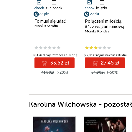
ebook
audiobook
ebook
książka
33 pkt
27 pkt
To musi się udać
Połączeni miłością.
Monika Serafin
#1. Związani umową
Monika Kondas
(34,78 zł najniższa cena z 30 dni)
(27,45 zł najniższa cena z 30 dni)
33.52 zł
27.45 zł
41.90zł
(-20%)
54.90zł
(-50%)
Karolina Wilchowska - pozostał