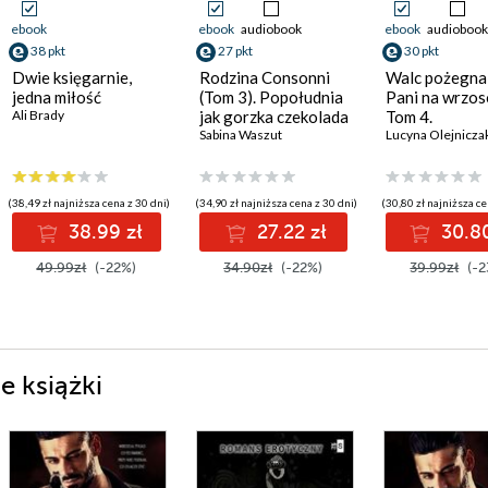
ebook
ebook
audiobook
ebook
audiobook
38 pkt
27 pkt
30 pkt
Dwie księgarnie,
Rodzina Consonni
Walc pożegnal
jedna miłość
(Tom 3). Popołudnia
Pani na wrzos
Ali Brady
jak gorzka czekolada
Tom 4.
Sabina Waszut
Lucyna Olejnicza
(38,49 zł najniższa cena z 30 dni)
(34,90 zł najniższa cena z 30 dni)
(30,80 zł najniższa ce
38.99 zł
27.22 zł
30.80
49.99zł
(-22%)
34.90zł
(-22%)
39.99zł
(-2
e książki