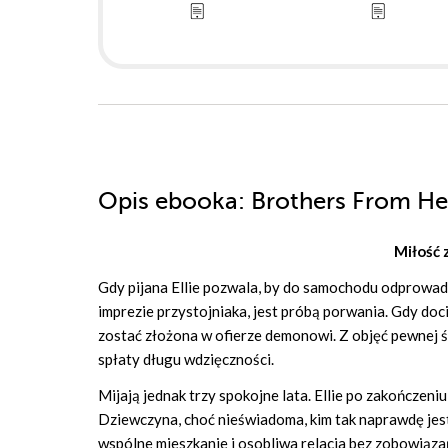
Opis
ebooka
: Brothers From He
Miłość z
Gdy pijana Ellie pozwala, by do samochodu odprowadzi
imprezie przystojniaka, jest próbą porwania. Gdy docie
zostać złożona w ofierze demonowi. Z objęć pewnej śm
spłaty długu wdzięczności.
Mijają jednak trzy spokojne lata. Ellie po zakończeni
Dziewczyna, choć nieświadoma, kim tak naprawdę jest,
wspólne mieszkanie i osobliwa relacja bez zobowiąza