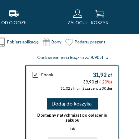
OD O,OOZŁ
ZALOGUJ
KOSZYK
Pobierz aplikację
Bony
Podaruj prezent
Codziennie inna książka za 9,90zł
31,92 zł
Ebook
39,90 zł
(-20%)
31,02 zł najniższa cena z 30 dni
Dodaj do koszyka
Dostępny natychmiast po opłaceniu
zakupu
lub