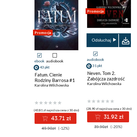
Promocja
Promocja
Odsłuchaj
audiobook
ebook
audiobook
31 pkt
43 pkt
Neven. Tom 2.
Fatum. Cienie
Zabójcza zazdrość
Rodziny Barrosa #1
Karolina Wilchowska
Karolina Wilchowska
(28,90 zł najniższa cena z 30 dni)
(43,81 zł najniższa cena z 30 dni)
31.92 zł
43.71 zł
39.90zł
(-20%)
49.90zł
(-12%)