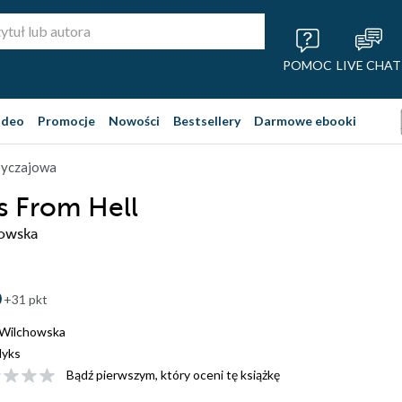
POMOC
LIVE CHAT
ideo
Promocje
Nowości
Bestsellery
Darmowe ebooki
obyczajowa
s From Hell
howska
+31 pkt
 Wilchowska
yks
Bądź pierwszym, który oceni tę książkę