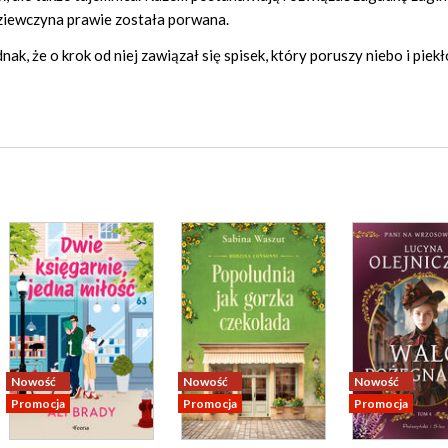
 dziewczyna prawie została porwana.
nak, że o krok od niej zawiązał się spisek, który poruszy niebo i piek
Nowość
Nowość
Nowość
Promocja
Promocja
Promocja