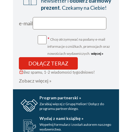
newsletter i
odbierz darmowy
prezent
. Czekamy na Ciebie!
e-mail
*
Chcę otrzymywać na podany e-mail
informacje o zniżkach, promocjach oraz
nowościach wydawniczych.
więcej »
DOŁĄCZ TERAZ
Bez spamu, 1-2 wiadomości tygodniowo!
Zobacz więcej »
Program partnerski »
Zarabiaj więcej z Grupą Helion! Dołącz do
programu partnerskiego.
Wydaj z nami książkę »
Wypełnij formularz i zostań autorem naszego
wydawnictwa.