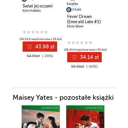
książka
Świat jej oczami
Pucked 
34 pkt
Kim Holden
Ewelina N
Fever Dream
(Emerald Lake #1)
Elsie Silver
(42,34 zł najniższa cena z 30 dni)
(19,49 zł najni
43.98 zł
2
(28,44 zł najniższa cena z 30 dni)
54.99zł
(-20%)
29.99z
34.14 zł
56.90zł
(-40%)
Maisey Yates - pozostałe książki