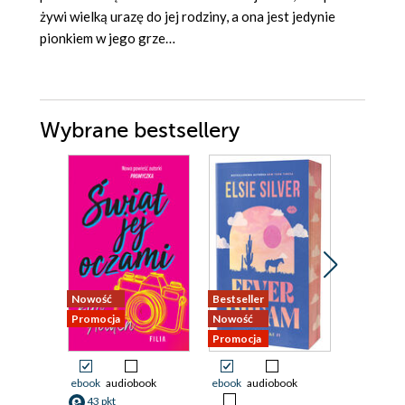
żywi wielką urazę do jej rodziny, a ona jest jedynie
pionkiem w jego grze…
Wybrane bestsellery
Nowość
Bestseller
Nowość
Promocja
Nowość
Promocja
Promocja
ebook
audiobook
ebook
audiobook
ebook
43 pkt
21 pkt