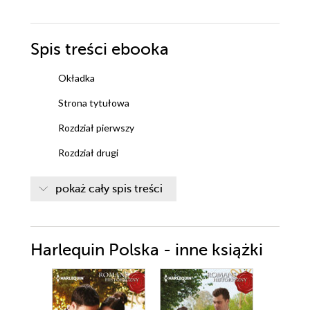
Spis treści
ebooka
Okładka
Strona tytułowa
Rozdział pierwszy
Rozdział drugi
Rozdział trzeci
pokaż cały spis treści
Rozdział czwarty
Rozdział piąty
Harlequin Polska - inne książki
Rozdział szósty
Rozdział siódmy
Rozdział ósmy