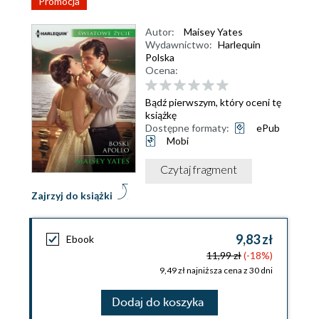
Promocja
Autor:
Maisey Yates
Wydawnictwo:
Harlequin
Polska
Ocena:
Bądź pierwszym, który oceni tę
książkę
Dostępne formaty:
ePub
Mobi
Czytaj fragment
Zajrzyj do książki
9,83 zł
Ebook
11,99 zł
(-18%)
9,49 zł najniższa cena z 30 dni
Dodaj do koszyka