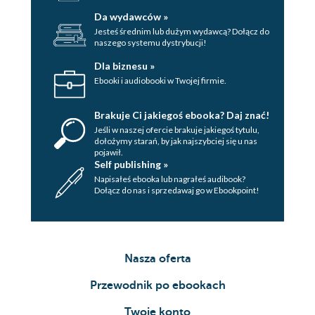
Da wydawców »
Jesteś średnim lub dużym wydawcą? Dołącz do
naszego systemu dystrybucji!
Dla biznesu »
Ebooki i audiobooki w Twojej firmie.
Brakuje Ci jakiegoś ebooka? Daj znać!
Jeśli w naszej ofercie brakuje jakiegoś tytulu,
dołożymy starań, by jak najszybciej się u nas
pojawił.
Self publishing »
Napisałeś ebooka lub nagrałeś audibook?
Dołącz do nas i sprzedawaj go w Ebookpoint!
Nasza oferta
Przewodnik po ebookach
Twoje konto