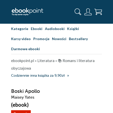
Kategorie
Ebooki
Audiobooki
Książki
Kursy video
Promocje
Nowości
Bestsellery
Darmowe ebooki
ebookpoint.pl
»
Literatura
»
📚 Romans i literatura
obyczajowa
Codziennie inna książka za 9,90zł
Boski Apollo
Maisey Yates
(ebook)