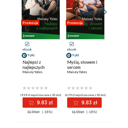
Promocja
Promocja
Promocja
ebook
ebook
ebook
9 pkt
9 pkt
9 pkt
Najlepsi z
Myślą, słowem i
Kluczem 
najlepszych
sercem
miłość
Maisey Yates
Maisey Yates
Maisey Ya
(9,39 zł najniższa cena z 30 dni)
(6,59 zł najniższa cena z 30 dni)
(9,09 zł najniż
9.83 zł
9.83 zł
9
11.99zł
(-18%)
11.99zł
(-18%)
11.99z