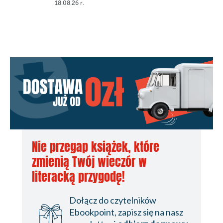
18.08.26 r.
Nie przegap książek, które
zmienią Twój wieczór w
literacką przygodę!
Dołącz do czytelników
Ebookpoint, zapisz się na nasz