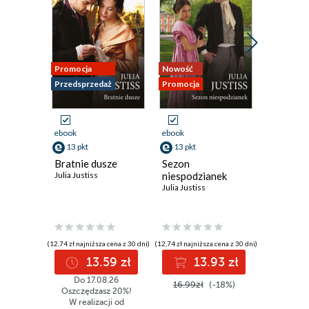
Rozdział dziewiąty
Rozdział dziesiąty
Rozdział jedenasty
Promocja
Nowość
Nowość
Przedsprzedaż
Promocja
Promocja
Rozdział dwunasty
Rozdział trzynasty
ebook
ebook
ebook
Epilog
13 pkt
13 pkt
9 pkt
Bratnie dusze
Sezon
Uwięzion
Strona redakcyjna
Julia Justiss
niespodzianek
Michelle 
Julia Justiss
(12,74 zł najniższa cena z 30 dni)
(12,74 zł najniższa cena z 30 dni)
(8,99 zł najniż
13.59 zł
13.93 zł
9
Do 17.08.26
16.99zł
(-18%)
11.99z
Oszczędzasz 20%!
W realizacji od