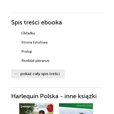
Spis treści
ebooka
Okładka
Strona tytułowa
Prolog
Rozdział pierwszy
Rozdział drugi
pokaż cały spis treści
Rozdział trzeci
Rozdział czwarty
Harlequin Polska - inne książki
Rozdział piąty
Rozdział szósty