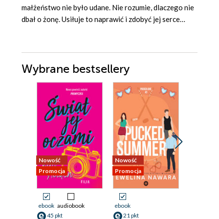
małżeństwo nie było udane. Nie rozumie, dlaczego nie
dbał o żonę. Usiłuje to naprawić i zdobyć jej serce…
Wybrane bestsellery
Nowość
Nowość
Promocja
Promocja
Promocja
Przedspr
ebook
audiobook
ebook
ebook
45 pkt
21 pkt
13 pkt