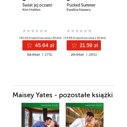
Świat jej oczami
Pucked Summer
Bratnie 
Kim Holden
Ewelina Nawara
Julia Justi
(42,34 zł najniższa cena z 30 dni)
(19,49 zł najniższa cena z 30 dni)
(12,74 zł najni
45.64 zł
21.59 zł
1
Do 1
54.99zł
(-17%)
29.99zł
(-28%)
Oszczęd
W real
18.0
Maisey Yates - pozostałe książki