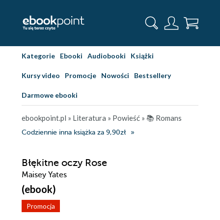
Kategorie
Ebooki
Audiobooki
Książki
Kursy video
Promocje
Nowości
Bestsellery
Darmowe ebooki
ebookpoint.pl
»
Literatura
»
Powieść
»
📚 Romans
Codziennie inna książka za 9,90zł
Błękitne oczy Rose
Maisey Yates
(ebook)
Promocja