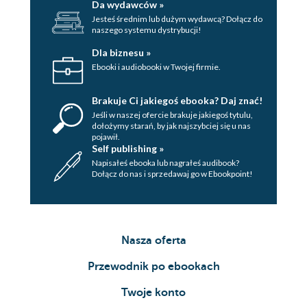
Da wydawców »
Jesteś średnim lub dużym wydawcą? Dołącz do
naszego systemu dystrybucji!
Dla biznesu »
Ebooki i audiobooki w Twojej firmie.
Brakuje Ci jakiegoś ebooka? Daj znać!
Jeśli w naszej ofercie brakuje jakiegoś tytulu,
dołożymy starań, by jak najszybciej się u nas
pojawił.
Self publishing »
Napisałeś ebooka lub nagrałeś audibook?
Dołącz do nas i sprzedawaj go w Ebookpoint!
Nasza oferta
Przewodnik po ebookach
Twoje konto