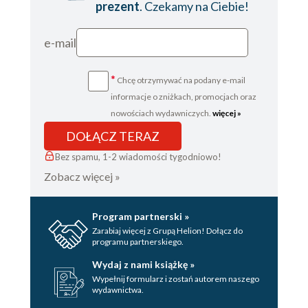
prezent
. Czekamy na Ciebie!
e-mail
*
Chcę otrzymywać na podany e-mail
informacje o zniżkach, promocjach oraz
nowościach wydawniczych.
więcej »
DOŁĄCZ TERAZ
Bez spamu, 1-2 wiadomości tygodniowo!
Zobacz więcej »
Program partnerski »
Zarabiaj więcej z Grupą Helion! Dołącz do
programu partnerskiego.
Wydaj z nami książkę »
Wypełnij formularz i zostań autorem naszego
wydawnictwa.