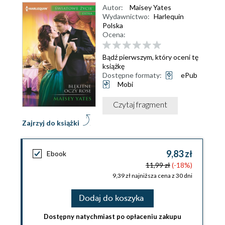
Autor:
Maisey Yates
Wydawnictwo:
Harlequin
Polska
Ocena:
Bądź pierwszym, który oceni tę
książkę
Dostępne formaty:
ePub
Mobi
Czytaj fragment
Zajrzyj do książki
9,83 zł
Ebook
11,99 zł
(-18%)
9,39 zł najniższa cena z 30 dni
Dodaj do koszyka
Dostępny natychmiast po opłaceniu zakupu