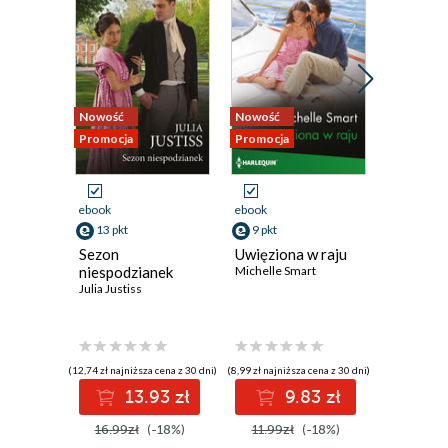
Rozdział siódmy
Rozdział ósmy
Rozdział dziewiąty
Rozdział dziesiąty
Nowość
Nowość
Nowość
Promocja
Promocja
Promocja
Rozdział jedenasty
Rozdział dwunasty
ebook
ebook
ebook
Rozdział trzynasty
13 pkt
9 pkt
9 pkt
Sezon
Uwięziona w raju
Ogień i
Epilog
niespodzianek
Michelle Smart
Emmy Gra
Julia Justiss
Strona redakcyjna
(12,74 zł najniższa cena z 30 dni)
(8,99 zł najniższa cena z 30 dni)
(8,99 zł najniż
13.93 zł
9.83 zł
9
16.99zł
(-18%)
11.99zł
(-18%)
11.99z