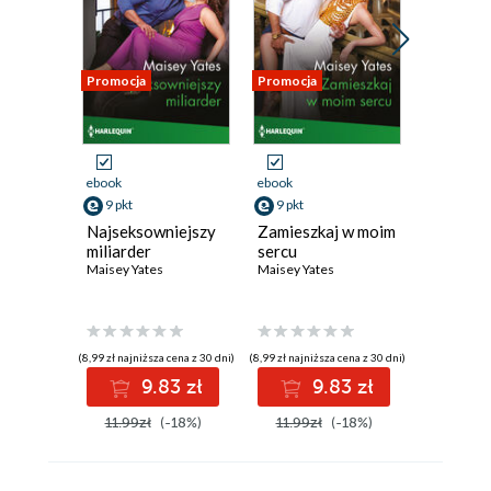
Promocja
Promocja
Promocja
ebook
ebook
ebook
9 pkt
9 pkt
9 pkt
Najseksowniejszy
Zamieszkaj w moim
Szalona
miliarder
sercu
Maisey Ya
Maisey Yates
Maisey Yates
(8,99 zł najniższa cena z 30 dni)
(8,99 zł najniższa cena z 30 dni)
(9,09 zł najniż
9.83 zł
9.83 zł
9
11.99zł
(-18%)
11.99zł
(-18%)
11.99z