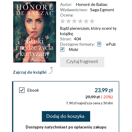
Autor:
Honoré de Balzac
Wydawnictwo:
Saga Egmont
Ocena:
Bądź pierwszym, który oceni tę
książkę
Stron:
404
Dostępne formaty:
ePub
Mobi
Czytaj fragment
Zajrzyj do książki
23,99 zł
Ebook
29,99 zł
(-20%)
7,90 zł najniższa cena z 30 dni
Dodaj do koszyka
Dostępny natychmiast po opłaceniu zakupu