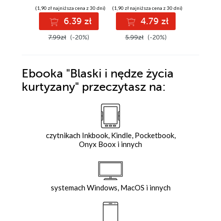
(1,90 zł najniższa cena z 30 dni)
(1,90 zł najniższa cena z 30 dni)
(10,00 zł najni
6.39 zł
4.79 zł
1
7.99zł
(-20%)
5.99zł
(-20%)
14.00z
Ebooka
"Blaski i nędze życia
kurtyzany"
przeczytasz na:
czytnikach Inkbook, Kindle, Pocketbook,
Onyx Boox i innych
systemach Windows, MacOS i innych