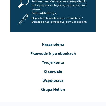
Jeśli w naszej ofercie brakuje jakiegoś tytulu,
dołożymy starań, by jak najszybciej się u nas
pojawił.
Self publishing »
Napisałeś ebooka lub nagrałeś audibook?
Dołącz do nas i sprzedawaj go w Ebookpoint!
Nasza oferta
Przewodnik po ebookach
Twoje konto
O serwisie
Współpraca
Grupa Helion