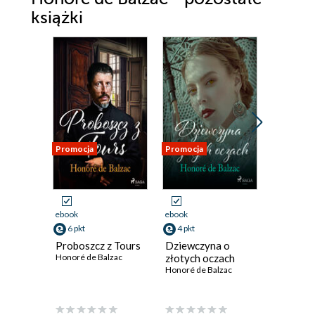
książki
Promocja
Promocja
Promocja
ebook
ebook
ebook
6 pkt
4 pkt
10 pkt
Proboszcz z Tours
Dziewczyna o
Jaszczur
Honoré de Balzac
złotych oczach
de chagr
Honoré de Balzac
Honoré de