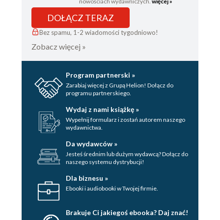
nowościach wydawniczych.
więcej »
DOŁĄCZ TERAZ
Bez spamu, 1-2 wiadomości tygodniowo!
Zobacz więcej »
Program partnerski »
Zarabiaj więcej z Grupą Helion! Dołącz do
programu partnerskiego.
Wydaj z nami książkę »
Wypełnij formularz i zostań autorem naszego
wydawnictwa.
Da wydawców »
Jesteś średnim lub dużym wydawcą? Dołącz do
naszego systemu dystrybucji!
Dla biznesu »
Ebooki i audiobooki w Twojej firmie.
Brakuje Ci jakiegoś ebooka? Daj znać!