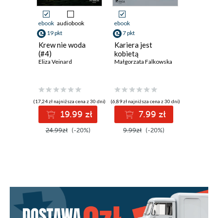
ebook
audiobook
ebook
ebook
19 pkt
7 pkt
23 pkt
Krew nie woda
Kariera jest
Od awok
(#4)
kobietą
zapote.
Eliza Veinard
Małgorzata Falkowska
które uz
smakiem
Jarosław 
(17,24 zł najniższa cena z 30 dni)
(6,89 zł najniższa cena z 30 dni)
(20,69 zł najni
19.99 zł
7.99 zł
2
24.99zł
(-20%)
9.99zł
(-20%)
29.99z