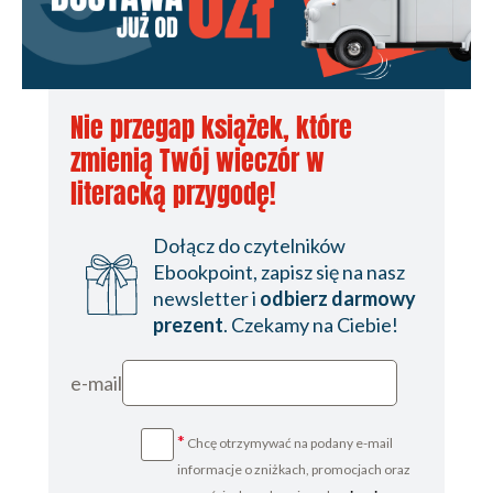
Nie przegap książek, które
zmienią Twój wieczór w
literacką przygodę!
Dołącz do czytelników
Ebookpoint, zapisz się na nasz
newsletter i
odbierz darmowy
prezent
. Czekamy na Ciebie!
e-mail
*
Chcę otrzymywać na podany e-mail
informacje o zniżkach, promocjach oraz