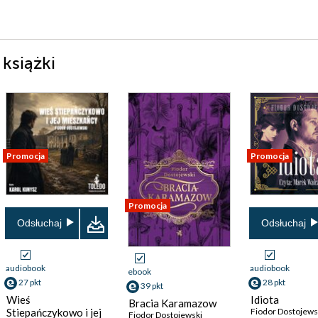
książki
Promocja
Promocja
Promocja
Odsłuchaj
Odsłuchaj
audiobook
audiobook
ebook
27 pkt
28 pkt
39 pkt
Wieś
Idiota
Bracia Karamazow
Stiepańczykowo i jej
Fiodor Dostojews
Fiodor Dostojewski