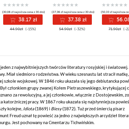
(30,08 zł najniższa cena z 30 dni)
(37,38 zł najniższa cena z 30 dni)
(50,33 zł najniższa ce
38.17 zł
37.38 zł
56.08
44.90zł
(-15%)
54.90zł
(-32%)
71.90zł
(-2
 jeden z najwybitniejszych twórców literatury rosyjskiej i światowej.
kwy. Miał siedmioro rodzeństwa. W wieku szesnastu lat stracił matkę
kiej szkole wojskowej. W 1846 roku ukazała się jego debiutancka pow
ę. Był członkiem grupy zwanej Kołem Pietraszewskiego, krytykującej c
znano za rewolucyjną, a jej członkowie, włącznie z Dostojewskim, zo
ata katorżniczej pracy. W 1867 roku ukazała się najsłynniejsza powie
zły kolejne,
Idiota
(1869) i
Biesy
(1872). Tuż przed śmiercią pisarz
unt Freud uznał tę powieść za jedno z największych arcydzieł litera
burgu. Jest pochowany na Cmentarzu Tichwińskim.