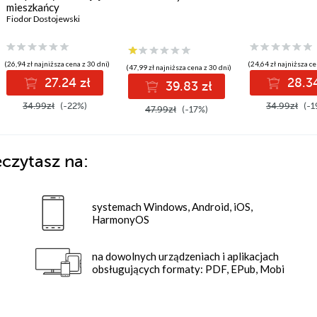
mieszkańcy
Fiodor Dostojewski
(26,94 zł najniższa cena z 30 dni)
(24,64 zł najniższa ce
(47,99 zł najniższa cena z 30 dni)
27.24 zł
28.34
39.83 zł
34.99zł
(-22%)
34.99zł
(-1
47.99zł
(-17%)
eczytasz na:
systemach Windows, Android, iOS,
HarmonyOS
na dowolnych urządzeniach i aplikacjach
obsługujących formaty: PDF, EPub, Mobi