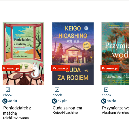
Promocja
Promocja
Promocja
ebook
ebook
ebook
38 pkt
37 pkt
56 pkt
Poniedziałek z
Cuda za rogiem
Przymierze w
matchą
Keigo Higashino
Abraham Verghe
Michiko Aoyama