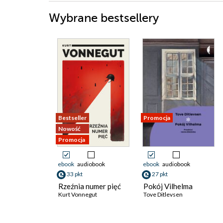
Wybrane bestsellery
Bestseller
Promocja
Nowość
Promocja
ebook
audiobook
ebook
audiobook
33 pkt
27 pkt
Rzeźnia numer pięć
Pokój Vilhelma
Kurt Vonnegut
Tove Ditlevsen