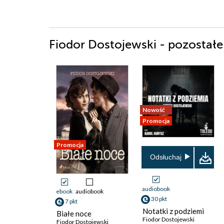
Fiodor Dostojewski - pozostałe 
Nowość
Promocja
Promocja
Odsłuchaj
audiobook
ebook
audiobook
30 pkt
7 pkt
Notatki z podziemi
Białe noce
Fiodor Dostojewski
Fiodor Dostojewski