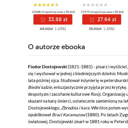
(33,88 zł najniższa cena z 30 dni)
(19,75 zł najniższa cena z 30 dni)
33.88 zł
27.64 zł
44.00zł
(-23%)
35.90zł
(-23%)
O autorze
ebooka
Fiodor Dostojewski
(1821-1881) - pisarz i myśliciel,
się i wychował w jednej z biedniejszych dzielnic Mos
lata później ojca. Studiował inżynierię w petersburs
Biedni ludzie
, entuzjastycznie przyjęta przez krytyk
despotyzm i zacofanie kulturowe Rosji. Organizację u
skazani na karę śmierci, ostatecznie zamienioną na l
Dostojewskiego,
Zbrodnia i kara.
Wkrótce potem wys
opublikował
Braci Karamazow
(1880). Po latach Zygm
światowej. Dostojewski zmarł w 1881 roku w Peters