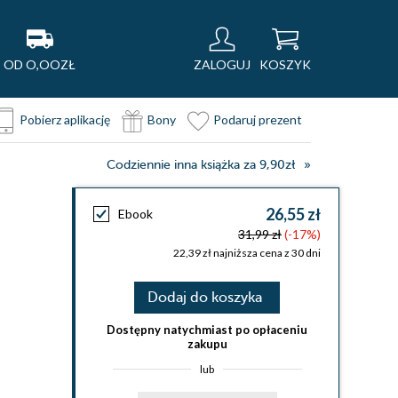
OD O,OOZŁ
ZALOGUJ
KOSZYK
Pobierz aplikację
Bony
Podaruj prezent
Codziennie inna książka za 9,90zł
26,55 zł
Ebook
31,99 zł
(-17%)
22,39 zł najniższa cena z 30 dni
Dodaj do koszyka
Dostępny natychmiast po opłaceniu
zakupu
lub