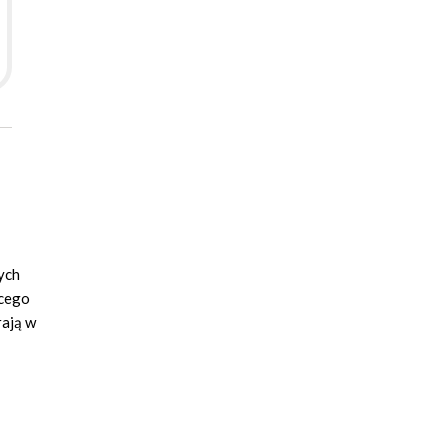
ych
ącego
rają w