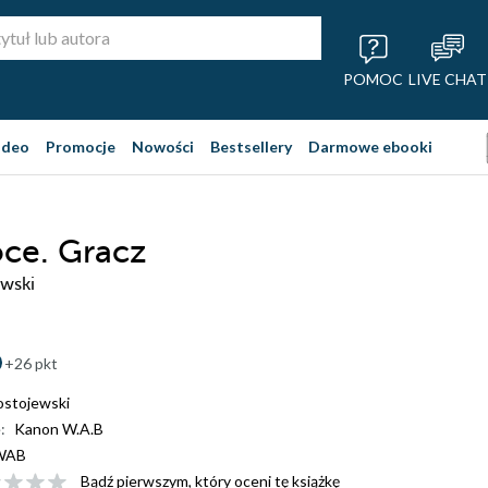
POMOC
LIVE CHAT
ideo
Promocje
Nowości
Bestsellery
Darmowe ebooki
oce. Gracz
ewski
+26 pkt
ostojewski
:
Kanon W.A.B
WAB
Bądź pierwszym, który oceni tę książkę