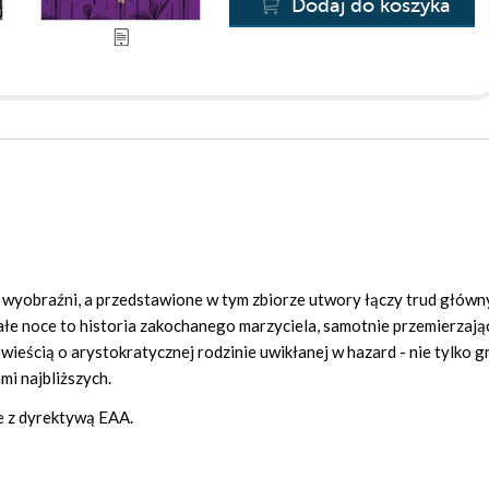
Dodaj do koszyka
i wyobraźni, a przedstawione w tym zbiorze utwory łączy trud główn
ałe noce to historia zakochanego marzyciela, samotnie przemierzaj
owieścią o arystokratycznej rodzinie uwikłanej w hazard - nie tylko g
ami najbliższych.
e z dyrektywą EAA.