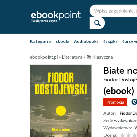
Kategorie
Ebooki
Audiobooki
Książki
Kursy v
ebookpoint.pl
»
Literatura
»
📚 Klasyczna
Białe n
Fiodor Dostoj
(ebook)
Promocja
Autor:
Fiodor D
Serie wydawnicze
Wydawnictwo:
Ocena: