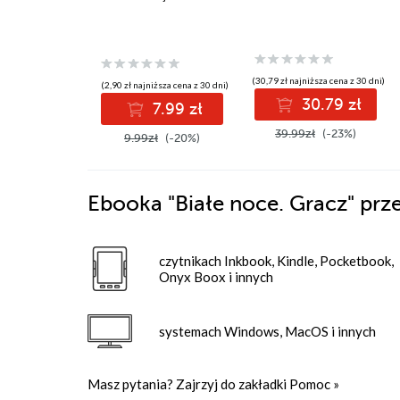
(30,79 zł najniższa cena z 30 dni)
(2,90 zł najniższa cena z 30 dni)
30.79 zł
7.99 zł
39.99zł
(-23%)
9.99zł
(-20%)
Ebooka
"Białe noce. Gracz"
prz
czytnikach Inkbook, Kindle, Pocketbook,
Onyx Boox i innych
systemach Windows, MacOS i innych
Masz pytania? Zajrzyj do zakładki
Pomoc
»