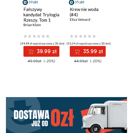
39 pkt
35 pkt
24 pkt
Fałszywy
Krew nie woda
Białe no
kandydat Trylogia
(#4)
Fiodor Do
Rzeszy. Tom 1
Eliza Veinard
Brian Klein
(34,49 zł najniższa cena z 30 dni)
(31,04 zł najniższa cena z 30 dni)
39.99 zł
35.99 zł
2
49.99zł
(-20%)
44.99zł
(-20%)