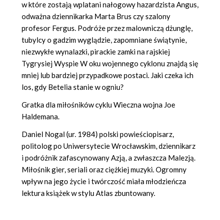
w które zostają wplatani nałogowy hazardzista Angus,
odważna dziennikarka Marta Brus czy szalony
profesor Fergus. Podróże przez malowniczą dżunglę,
tubylcy o gadzim wyglądzie, zapomniane świątynie,
niezwykłe wynalazki, pirackie zamki na rajskiej
Tygrysiej Wyspie W oku wojennego cyklonu znajdą się
mniej lub bardziej przypadkowe postaci. Jaki czeka ich
los, gdy Betelia stanie w ogniu?
Gratka dla miłośników cyklu Wieczna wojna Joe
Haldemana.
Daniel Nogal (ur. 1984) polski powieściopisarz,
politolog po Uniwersytecie Wrocławskim, dziennikarz
i podróżnik zafascynowany Azją, a zwłaszcza Malezją.
Miłośnik gier, seriali oraz ciężkiej muzyki. Ogromny
wpływ na jego życie i twórczość miała młodzieńcza
lektura książek w stylu Atlas zbuntowany.