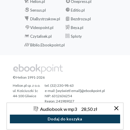
Helion.pl
Onepress.pl
Sensus.pl
Editio.pl
DlaBystrzakow.pl
Bezdroza.pl
Videopoint.pl
Beya.pl
Czytalisek.pl
Sploty
Biblio.Ebookpoint.pl
© Helion 1991-2026
Helion.pl sp. z o.o.
tel. (32) 230-98-63
ul. Kościuszki 1c
e-mail:
[wyświetl email]@ebookpoint.pl
44-100 Gliwice
NIP: 6312636254
Regon: 241989027
Audiobook w mp3
28,50 zł
Designed with ♥ by
Tonik.pl
Dodaj do koszyka
Pełna wersja strony »