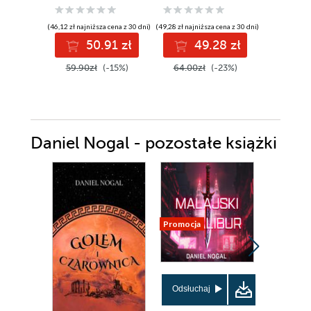
(46,12 zł najniższa cena z 30 dni)
(49,28 zł najniższa cena z 30 dni)
(43,90 zł najni
50.91 zł
49.28 zł
3
59.90zł
(-15%)
64.00zł
(-23%)
43.90z
Daniel Nogal - pozostałe książki
Promocja
Promocja
Odsłuchaj
Odsłuch