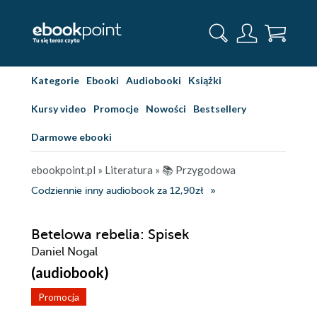
Kategorie
Ebooki
Audiobooki
Książki
Kursy video
Promocje
Nowości
Bestsellery
Darmowe ebooki
ebookpoint.pl
»
Literatura
»
📚 Przygodowa
Codziennie inny audiobook za 12,90zł
Betelowa rebelia: Spisek
Daniel Nogal
(audiobook)
Promocja