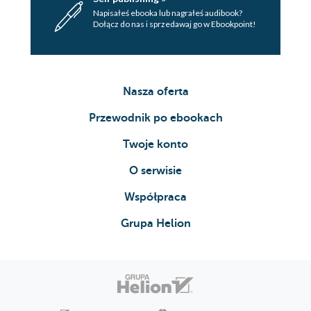
Napisałeś ebooka lub nagrałeś audibook?
Dołącz do nas i sprzedawaj go w Ebookpoint!
Nasza oferta
Przewodnik po ebookach
Twoje konto
O serwisie
Współpraca
Grupa Helion