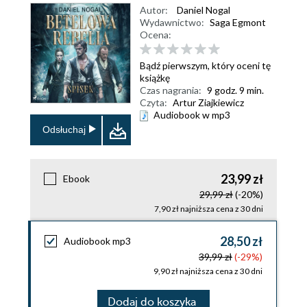
Autor:
Daniel Nogal
Wydawnictwo:
Saga Egmont
Ocena:
Bądź pierwszym, który oceni tę
książkę
Czas nagrania:
9 godz. 9 min.
Czyta:
Artur Ziajkiewicz
Audiobook w mp3
Odsłuchaj
23,99 zł
Ebook
29,99 zł
(-20%)
7,90 zł najniższa cena z 30 dni
28,50 zł
Audiobook mp3
39,99 zł
(-29%)
9,90 zł najniższa cena z 30 dni
Dodaj do koszyka