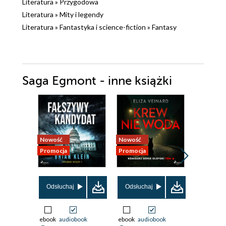
Literatura
»
Przygodowa
Literatura
»
Mity i legendy
Literatura
»
Fantastyka i science-fiction
»
Fantasy
Saga Egmont - inne książki
Nowość
Nowość
Promocja
Promocja
Promocja
Odsłuchaj
Odsłuchaj
Odsłuch
ebook
audiobook
ebook
audiobook
ebook
aud