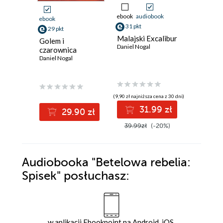
ebook
audiobook
ebook
aud
ebook
31 pkt
28 pkt
29 pkt
Malajski Excalibur
Betelowa
Golem i
Daniel Nogal
Spisek
czarownica
Daniel Nog
Daniel Nogal
(9,90 zł najniższa cena z 30 dni)
(9,90 zł najniż
31.99 zł
2
29.90 zł
39.99zł
(-20%)
39.99z
Audiobooka
"Betelowa rebelia:
Spisek"
posłuchasz:
w aplikacji Ebookpoint na Android, iOS,