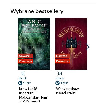
Wybrane bestsellery
Nowość
Nowość
Nowość
Promocja
Promocja
Promocja
ebook
ebook
ebook
50 pkt
49 pkt
35 pkt
Krew i kość.
Weavingshaw
Złoto i 
Imperium
Heba Al-Wasity
Lyssa Mia 
Malazańskie. Tom
5
Ian C. Esslemont