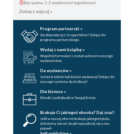
Bez spamu, 1-2 wiadomości tygodniowo!
Zobacz więcej »
Program partnerski »
Zarabiaj więcej z Grupą Helion! Dołącz do
programu partnerskiego.
Wydaj z nami książkę »
Wypełnij formularz i zostań autorem naszego
wydawnictwa.
Da wydawców »
Jesteś średnim lub dużym wydawcą? Dołącz do
naszego systemu dystrybucji!
Dla biznesu »
Ebooki i audiobooki w Twojej firmie.
Brakuje Ci jakiegoś ebooka? Daj znać!
Jeśli w naszej ofercie brakuje jakiegoś tytulu,
dołożymy starań, by jak najszybciej się u nas
pojawił.
Self publishing »