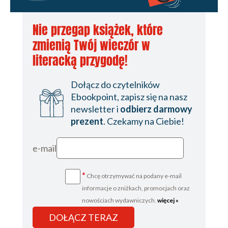
Nie przegap książek, które
zmienią Twój wieczór w
literacką przygodę!
Dołącz do czytelników
Ebookpoint, zapisz się na nasz
newsletter i
odbierz darmowy
prezent
. Czekamy na Ciebie!
e-mail
*
Chcę otrzymywać na podany e-mail
informacje o zniżkach, promocjach oraz
nowościach wydawniczych.
więcej »
DOŁĄCZ TERAZ