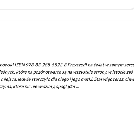
Tarnowski ISBN 978-83-288-6522-8 Przyszedł na świat w samym serc
eśnych, które na pozór otwarte są na wszystkie strony, w istocie zaś 
iejsca, ledwie starczyło dla niego i jego matki. Stał więc teraz, chwi
yma, które nic nie widziały, spoglądał ...