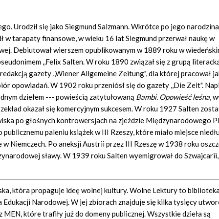
iego. Urodził się jako Siegmund Salzmann. Wkrótce po jego narodzin
adł w tarapaty finansowe, w wieku 16 lat Siegmund przerwał naukę w
iowej. Debiutował wierszem opublikowanym w 1889 roku w wiedeńsk
seudonimem ,,Felix Salten. W roku 1890 związał się z grupą literac
edakcją gazety ,,Wiener Allgemeine Zeitung", dla której pracował ja
ór opowiadań. W 1902 roku przeniósł się do gazety ,,Die Zeit". Nap
 jednym dziełem --- powieścią zatytułowaną
Bambi. Opowieść leśna
, 
przekład okazał się komercyjnym sukcesem. W roku 1927 Salten zosta
owiska po głośnych kontrowersjach na zjeździe Międzynarodowego 
publicznemu paleniu książek w III Rzeszy, które miało miejsce niedł
e w Niemczech. Po aneksji Austrii przez III Rzeszę w 1938 roku osz
zynarodowej sławy. W 1939 roku Salten wyemigrował do Szwajcarii,
a, która propaguje ideę wolnej kultury. Wolne Lektury to bibliotek
Edukacji Narodowej. W jej zbiorach znajduje się kilka tysięcy utwo
z MEN, które trafiły już do domeny publicznej. Wszystkie dzieła są