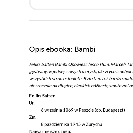
Opis
ebooka
: Bambi
Feliks Salten Bambi Opowieść leśna tłum. Marceli 
gęstwiny, w jednej z owych małych, ukrytych izdebek l
wszystkich stron osłonięte. Było tam też bardzo mało m
niezręcznie na długich, cienkich nóżkach; smutnymi ocz
Feliks Salten
Ur.
6 września 1869 w Peszcie (ob. Budapeszt)
Zm.
8 października 1945 w Zurychu
Najważniejsze dzieła: