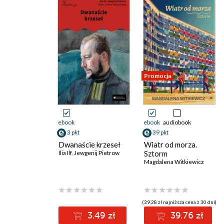
Promocja
ebook
ebook
audiobook
3 pkt
39 pkt
Dwanaście krzeseł
Wiatr od morza.
Ilia Ilf
,
Jewgenij Pietrow
Sztorm
Magdalena Witkiewicz
(39,28 zł najniższa cena z 30 dni)
3.49 zł
39.76 zł