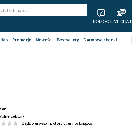
POMOC
LIVE CHAT
ideo
Promocje
Nowości
Bestsellery
Darmowe ebooki
lten
olne Lektury
Bądź pierwszym, który oceni tę książkę