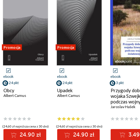
Promocja
Promocja
ebook
ebook
ebook
24 pkt
24 pkt
3 pkt
Obcy
Upadek
Przygody dob
Albert Camus
Albert Camus
wojaka Szwej
podczas wojn
światowej
Jaroslav Hašek
(24,60 zł najniższa cena z 30 dni)
(24,60 zł najniższa cena z 30 dni)
24.90 zł
24.90 zł
3.49