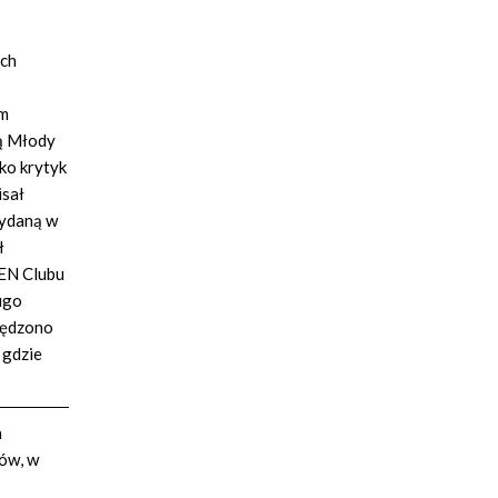
ach
im
ką Młody
ko krytyk
isał
wydaną w
ł
PEN Clubu
ugo
czędzono
 gdzie
a
rów, w