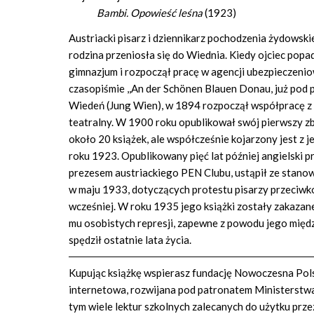
Bambi. Opowieść leśna
(1923)
Austriacki pisarz i dziennikarz pochodzenia żydowsk
rodzina przeniosła się do Wiednia. Kiedy ojciec pop
gimnazjum i rozpoczął pracę w agencji ubezpieczen
czasopiśmie ,,An der Schönen Blauen Donau, już pod p
Wiedeń (Jung Wien), w 1894 rozpoczął współpracę z r
teatralny. W 1900 roku opublikował swój pierwszy zbi
około 20 książek, ale współcześnie kojarzony jest z
roku 1923. Opublikowany pięć lat później angielski 
prezesem austriackiego PEN Clubu, ustąpił ze stan
w maju 1933, dotyczących protestu pisarzy przeciwko 
wcześniej. W roku 1935 jego książki zostały zakazan
mu osobistych represji, zapewne z powodu jego międ
spędził ostatnie lata życia.
Kupując książkę wspierasz fundację Nowoczesna Polsk
internetowa, rozwijana pod patronatem Ministerstwa 
tym wiele lektur szkolnych zalecanych do użytku prze