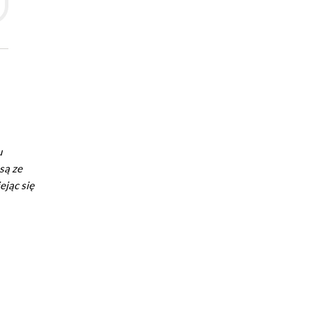
u
są ze
ejąc się