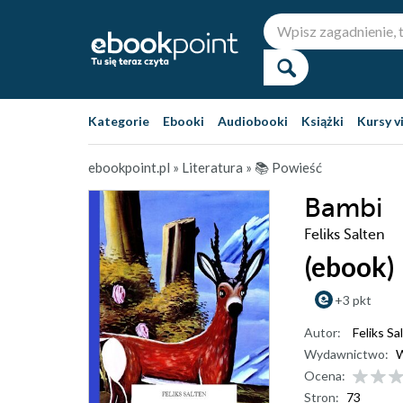
Kategorie
Ebooki
Audiobooki
Książki
Kursy v
ebookpoint.pl
»
Literatura
»
📚 Powieść
Bambi
Feliks Salten
(ebook)
+3 pkt
Autor:
Feliks Sa
Wydawnictwo:
W
Ocena:
Stron:
73