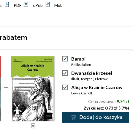
y:
PDF
ePub
Mobi
 rabatem
Bambi
Feliks Salten
Dwanaście krzeseł
Ilia Ilf
,
Jewgenij Pietrow
Alicja w Krainie Czarów
Lewis Carroll
Cena zestawu:
9.74 zł
Zyskujesz: 0.73 zł (-7%)
Dodaj do koszyka