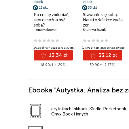
ebook
ebook
13 pkt
33 pkt
Po co się zmieniać,
Stawanie się sobą.
skoro można być
Nauki o ścieżce życia
sobą?
zen
Irena Makower
Shunryu Suzuki
(10,38 zł najniższa cena z 30 dni)
(27,93 zł najniższa cena z 30 dni)
13.34 zł
33.12 zł
18.90zł
(-29%)
39.90zł
(-17%)
Ebooka
"Autystka. Analiza bez 
czytnikach Inkbook, Kindle, Pocketbook,
Onyx Boox i innych