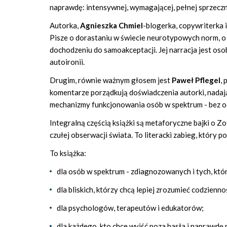
naprawdę: intensywnej, wymagającej, pełnej sprzecznoś
Autorka,
Agnieszka Chmiel
-blogerka, copywriterka i
Pisze o dorastaniu w świecie neurotypowych norm, 
dochodzeniu do samoakceptacji. Jej narracja jest oso
autoironii.
Drugim, równie ważnym głosem jest
Paweł Pflegel
,
komentarze porządkują doświadczenia autorki, nadają
mechanizmy funkcjonowania osób w spektrum - bez oc
Integralną częścią książki są metaforyczne bajki o Zof
czułej obserwacji świata. To literacki zabieg, który
To książka:
dla osób w spektrum - zdiagnozowanych i tych, któ
dla bliskich, którzy chcą lepiej zrozumieć codzien
dla psychologów, terapeutów i edukatorów;
dla każdego, kto chce wyjść poza hasła i naprawdę 