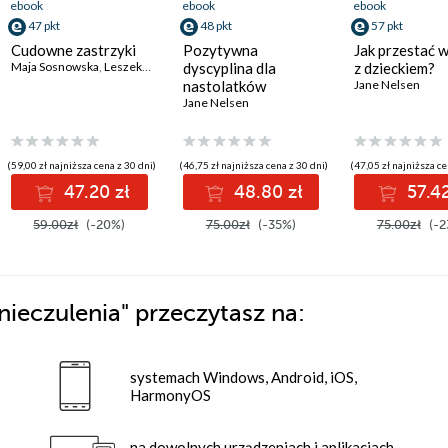
ebook
ebook
ebook
47 pkt
48 pkt
57 pkt
Cudowne zastrzyki
Pozytywna
Jak przestać 
Maja Sosnowska
,
Leszek Czupryniak
dyscyplina dla
z dzieckiem?
nastolatków
Jane Nelsen
Jane Nelsen
(59,00 zł najniższa cena z 30 dni)
(46,75 zł najniższa cena z 30 dni)
(47,05 zł najniższa ce
47.20 zł
48.80 zł
57.42
59.00zł
(-20%)
75.00zł
(-35%)
75.00zł
(-2
znieczulenia"
przeczytasz na:
systemach Windows, Android, iOS,
HarmonyOS
na dowolnych urządzeniach i aplikacjach