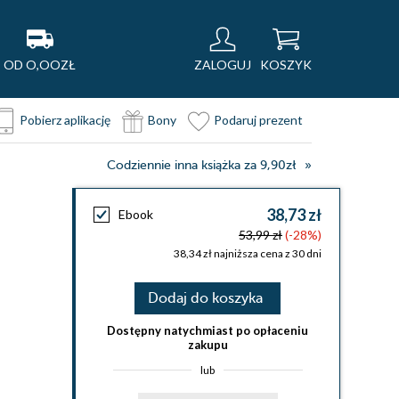
OD O,OOZŁ
ZALOGUJ
KOSZYK
Pobierz aplikację
Bony
Podaruj prezent
Codziennie inna książka za 9,90zł
38,73 zł
Ebook
53,99 zł
(-28%)
38,34 zł najniższa cena z 30 dni
Dodaj do koszyka
Dostępny natychmiast po opłaceniu
zakupu
lub