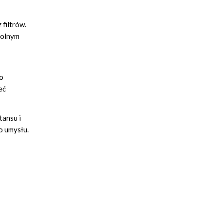
 filtrów.
zolnym
go
eć
tansu i
o umysłu.