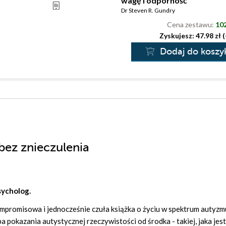
wagę i odporność
Dr Steven R. Gundry
Cena zestawu:
102
Zyskujesz: 47.98 zł 
Dodaj do koszy
 bez znieczulenia
sycholog.
mpromisowa i jednocześnie czuła książka o życiu w spektrum autyzm
pokazania autystycznej rzeczywistości od środka - takiej, jaka jest