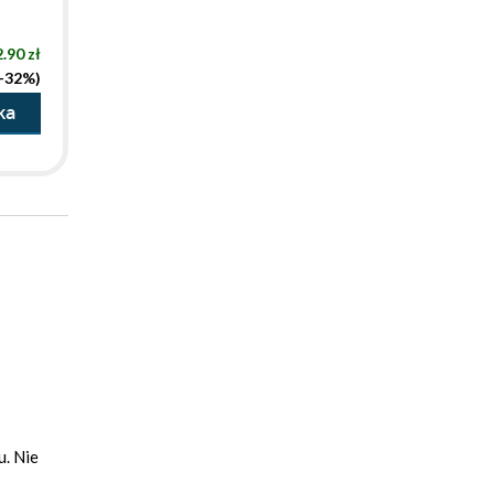
.90 zł
(-32%)
ka
u. Nie