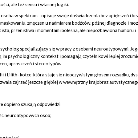
ci, ale też sensu i własnej logiki.
 osoba w spektrum - opisuje swoje doświadczenia bez upiększeń i bez
o maskowaniu, zmęczeniu nadmiarem bodźców, późnej diagnozie i mo
bista, przenikliwa i momentami bolesna, ale niepozbawiona humoru i
 psycholog specjalizujący się w pracy z osobami neuroatypowymi. Je
 im psychologiczny kontekst i pomagają czytelnikowi lepiej zrozumi
en, uproszczeń i stereotypów.
ii i Lilith- kotce, która staje się nieoczywistym głosem rozsądku, dys
 pozwala zajrzeć jeszcze głębiej w wewnętrzny krajobraz autystyczneg
re dopiero szukają odpowiedzi;
ność neuroatypowych osób;
posłuchać.