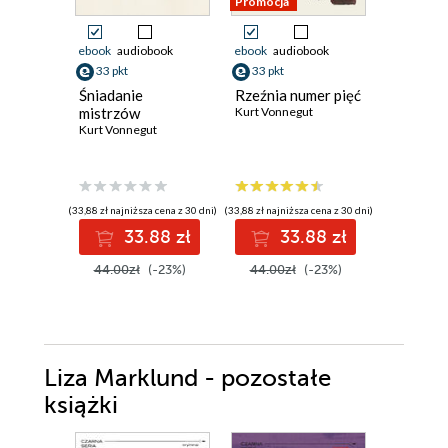
Promocja
ebook
audiobook
ebook
audiobook
ebook
aud
33 pkt
33 pkt
31 pkt
Śniadanie
Rzeźnia numer pięć
Skradzio
mistrzów
Kurt Vonnegut
Joanna Jax
Kurt Vonnegut
(33,88 zł najniższa cena z 30 dni)
(33,88 zł najniższa cena z 30 dni)
(30,72 zł najni
33.88 zł
33.88 zł
3
44.00zł
(-23%)
44.00zł
(-23%)
39.90z
Liza Marklund - pozostałe
książki