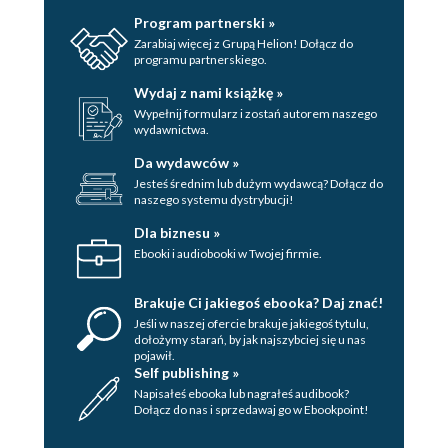
Program partnerski »
Zarabiaj więcej z Grupą Helion! Dołącz do
programu partnerskiego.
Wydaj z nami książkę »
Wypełnij formularz i zostań autorem naszego
wydawnictwa.
Da wydawców »
Jesteś średnim lub dużym wydawcą? Dołącz do
naszego systemu dystrybucji!
Dla biznesu »
Ebooki i audiobooki w Twojej firmie.
Brakuje Ci jakiegoś ebooka? Daj znać!
Jeśli w naszej ofercie brakuje jakiegoś tytulu,
dołożymy starań, by jak najszybciej się u nas
pojawił.
Self publishing »
Napisałeś ebooka lub nagrałeś audibook?
Dołącz do nas i sprzedawaj go w Ebookpoint!