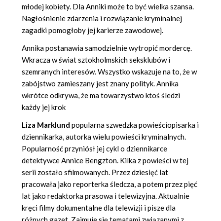
młodej kobiety. Dla Anniki może to być wielka szansa.
Nagłośnienie zdarzenia i rozwiązanie kryminalnej
zagadki pomogłoby jej karierze zawodowej.
Annika postanawia samodzielnie wytropić mordercę.
Wkracza w świat sztokholmskich seksklubów i
szemranych interesów. Wszystko wskazuje na to, że w
zabójstwo zamieszany jest znany polityk. Annika
wkrótce odkrywa, że ma towarzystwo ktoś śledzi
każdy jej krok
Liza Marklund
popularna szwedzka powieściopisarka i
dziennikarka, autorka wielu powieści kryminalnych.
Popularność przyniósł jej cykl o dziennikarce
detektywce Annice Bengzton. Kilka z powieści w tej
serii zostało sfilmowanych. Przez dziesięć lat
pracowała jako reporterka śledcza, a potem przez pięć
lat jako redaktorka prasowa i telewizyjna. Aktualnie
kręci filmy dokumentalne dla telewizji i pisze dla
różnych gazet. Zajmuje się tematami związanymi z