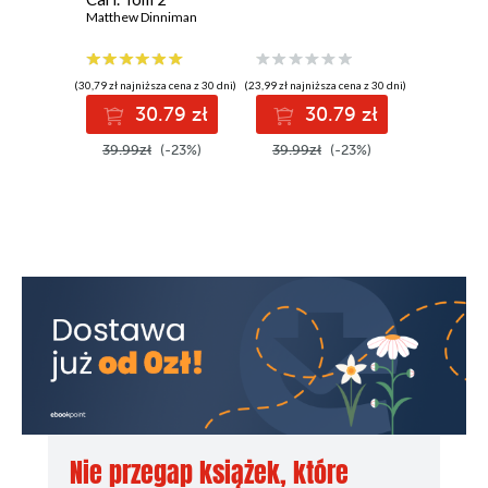
Matthew Dinniman
Epi­log
Podzię­ko­wa­nie autorki
(30,79 zł najniższa cena z 30 dni)
(23,99 zł najniższa cena z 30 dni)
(29,99 zł najni
przy­pisy koń­cowe
30.79 zł
30.79 zł
3
39.99zł
(-23%)
39.99zł
(-23%)
49.99z
Nie przegap książek, które