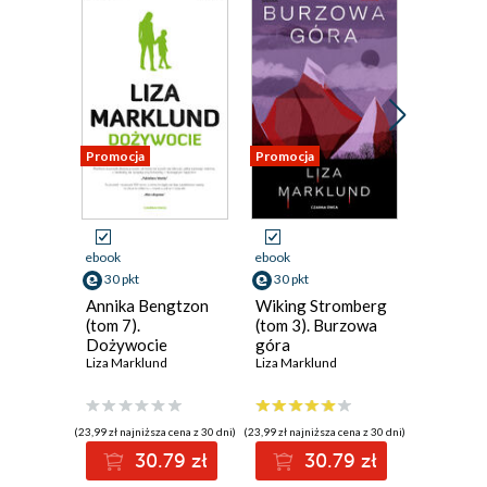
Promocja
Promocja
Promocja
ebook
ebook
ebook
30 pkt
30 pkt
30 pkt
Annika Bengtzon
Wiking Stromberg
Zimne b
(tom 7).
(tom 3). Burzowa
Trylogia
Dożywocie
góra
kamienn
Liza Marklund
Liza Marklund
bagna. 
Liza Mark
(23,99 zł najniższa cena z 30 dni)
(23,99 zł najniższa cena z 30 dni)
(23,99 zł najni
30.79 zł
30.79 zł
3