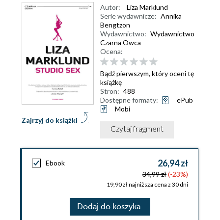
Autor:
Liza Marklund
Serie wydawnicze:
Annika
Bengtzon
Wydawnictwo:
Wydawnictwo
Czarna Owca
Ocena:
Bądź pierwszym, który oceni tę
książkę
Stron:
488
Dostępne formaty:
ePub
Mobi
Zajrzyj do książki
Czytaj fragment
26,94 zł
Ebook
34,99 zł
(-23%)
19,90 zł najniższa cena z 30 dni
Dodaj do koszyka