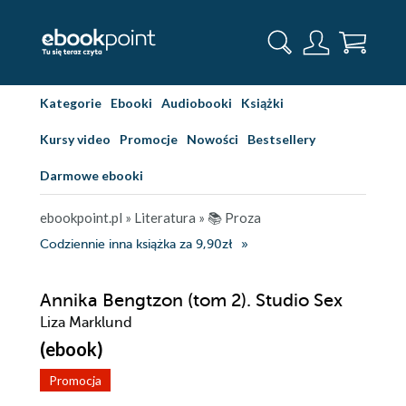
Kategorie
Ebooki
Audiobooki
Książki
Kursy video
Promocje
Nowości
Bestsellery
Darmowe ebooki
ebookpoint.pl
»
Literatura
»
📚 Proza
Codziennie inna książka za 9,90zł
Annika Bengtzon (tom 2). Studio Sex
Liza Marklund
(ebook)
Promocja