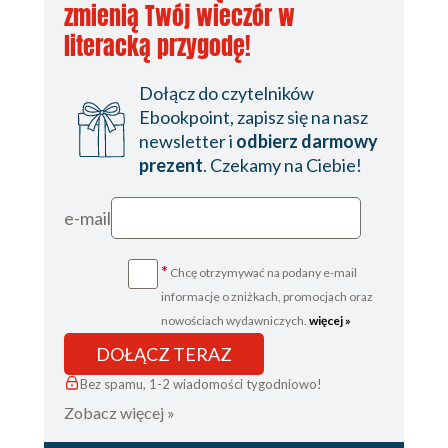
zmienią Twój wieczór w
literacką przygodę!
Dołącz do czytelników
Ebookpoint, zapisz się na nasz
newsletter i
odbierz darmowy
prezent
. Czekamy na Ciebie!
e-mail
*
Chcę otrzymywać na podany e-mail
informacje o zniżkach, promocjach oraz
nowościach wydawniczych.
więcej »
DOŁĄCZ TERAZ
Bez spamu, 1-2 wiadomości tygodniowo!
Zobacz więcej »