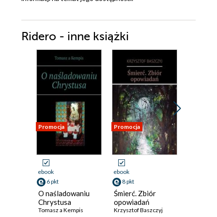
Ridero - inne książki
Promocja
Promocja
Promocja
ebook
ebook
ebook
6 pkt
8 pkt
8 pkt
O naśladowaniu
Śmierć. Zbiór
Domek. 
Chrystusa
opowiadań
poezji
Tomasz a Kempis
Krzysztof Baszczyj
Krzysztof 