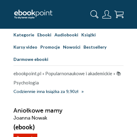
Kategorie
Ebooki
Audiobooki
Książki
Kursy video
Promocje
Nowości
Bestsellery
Darmowe ebooki
ebookpoint.pl
»
Popularnonaukowe i akademickie
»
📚
Psychologia
Codziennie inna książka za 9,90zł
Aniołkowe mamy
Joanna Nowak
(ebook)