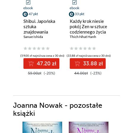
ebook
ebook
ebook
47 pkt
33 pkt
38 pkt
Shibui. Japońska
Każdy krok niesie
Mózg. P
sztuka
pokój Zen w sztuce
użytkow
znajdowania
codziennego życia
Marco Mag
piękna w upływie
Sanae Ishida
Thich Nhat Hanh
czasu
(59,00 zł najniższa cena z 30 dni)
(33,88 zł najniższa cena z 30 dni)
(38,49 zł najni
47.20 zł
33.88 zł
3
59.00zł
(-20%)
44.00zł
(-23%)
49.99z
Joanna Nowak - pozostałe
książki