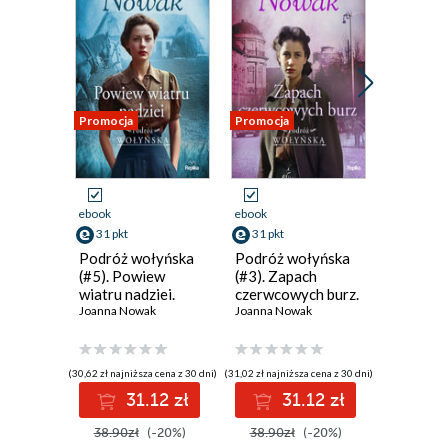
Promocja
Promocja
Promocja
ebook
ebook
ebook
31 pkt
31 pkt
31 pkt
Podróż wołyńska
Podróż wołyńska
Podróż 
(#5). Powiew
(#3). Zapach
(#1). Ec
wiatru nadziei.
czerwcowych burz.
przyszły
Podróż wołyńska
Joanna Nowak
Podróż wołyńska,
Joanna Nowak
Podróż 
Joanna N
tom 5
tom 3
tom 1
(30,62 zł najniższa cena z 30 dni)
(31,02 zł najniższa cena z 30 dni)
(30,92 zł najni
31.12 zł
31.12 zł
3
38.90zł
(-20%)
38.90zł
(-20%)
38.90z