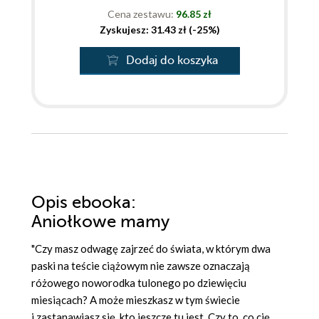
Cena zestawu:
96.85 zł
Zyskujesz: 31.43 zł (-25%)
Dodaj do koszyka
Opis
ebooka
:
Aniołkowe mamy
"Czy masz odwagę zajrzeć do świata, w którym dwa
paski na teście ciążowym nie zawsze oznaczają
różowego noworodka tulonego po dziewięciu
miesiącach? A może mieszkasz w tym świecie
i zastanawiasz się, kto jeszcze tu jest. Czy to, co cię