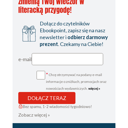
zmienią Twój wieczór w
literacką przygodę!
Dołącz do czytelników
Ebookpoint, zapisz się na nasz
newsletter i
odbierz darmowy
prezent
. Czekamy na Ciebie!
e-mail
*
Chcę otrzymywać na podany e-mail
informacje o zniżkach, promocjach oraz
nowościach wydawniczych.
więcej »
DOŁĄCZ TERAZ
Bez spamu, 1-2 wiadomości tygodniowo!
Zobacz więcej »