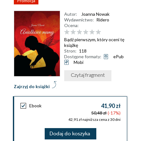
Promocja
Autor:
Joanna Nowak
Wydawnictwo:
Ridero
Ocena:
Bądź pierwszym, który oceni tę
książkę
Stron:
118
Dostępne formaty:
ePub
Mobi
Czytaj fragment
Zajrzyj do książki
41,90 zł
Ebook
50,48 zł
(-17%)
42,91 zł najniższa cena z 30 dni
Dodaj do koszyka