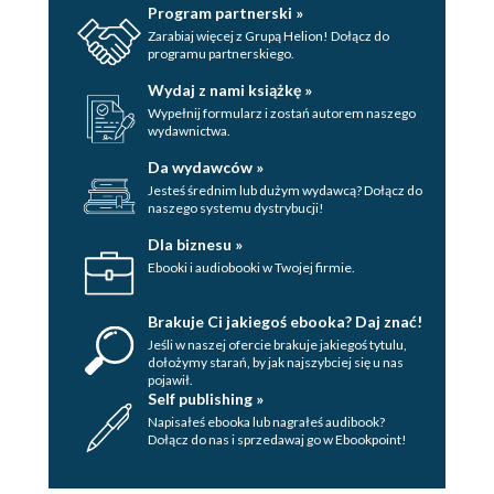
Program partnerski »
Zarabiaj więcej z Grupą Helion! Dołącz do
programu partnerskiego.
Wydaj z nami książkę »
Wypełnij formularz i zostań autorem naszego
wydawnictwa.
Da wydawców »
Jesteś średnim lub dużym wydawcą? Dołącz do
naszego systemu dystrybucji!
Dla biznesu »
Ebooki i audiobooki w Twojej firmie.
Brakuje Ci jakiegoś ebooka? Daj znać!
Jeśli w naszej ofercie brakuje jakiegoś tytulu,
dołożymy starań, by jak najszybciej się u nas
pojawił.
Self publishing »
Napisałeś ebooka lub nagrałeś audibook?
Dołącz do nas i sprzedawaj go w Ebookpoint!