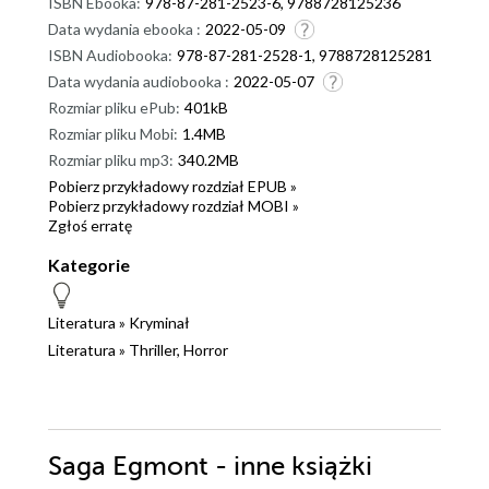
ISBN Ebooka:
978-87-281-2523-6, 9788728125236
Data wydania ebooka :
2022-05-09
ISBN Audiobooka:
978-87-281-2528-1, 9788728125281
Data wydania audiobooka :
2022-05-07
Rozmiar pliku ePub:
401kB
Rozmiar pliku Mobi:
1.4MB
Rozmiar pliku mp3:
340.2MB
Pobierz przykładowy rozdział EPUB »
Pobierz przykładowy rozdział MOBI »
Zgłoś erratę
Kategorie
Literatura
»
Kryminał
Literatura
»
Thriller, Horror
Saga Egmont - inne książki