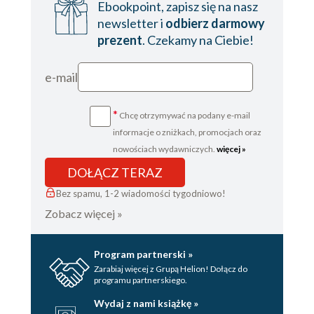
Ebookpoint, zapisz się na nasz
newsletter i
odbierz darmowy
prezent
. Czekamy na Ciebie!
e-mail
*
Chcę otrzymywać na podany e-mail
informacje o zniżkach, promocjach oraz
nowościach wydawniczych.
więcej »
DOŁĄCZ TERAZ
Bez spamu, 1-2 wiadomości tygodniowo!
Zobacz więcej »
Program partnerski »
Zarabiaj więcej z Grupą Helion! Dołącz do
programu partnerskiego.
Wydaj z nami książkę »