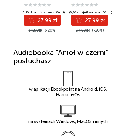
(8,90 zł najniższa cena z 30 dni)
(8,90 zł najniższa cena z 30 dni)
(9,90 zł najniż
27.99 zł
27.99 zł
3
34.99zł
(-20%)
34.99zł
(-20%)
39.99z
Audiobooka
"Anioł w czerni"
posłuchasz:
w aplikacji Ebookpoint na Android, iOS,
HarmonyOs
na systemach Windows, MacOS i innych