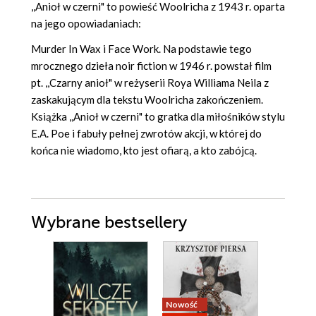
,,Anioł w czerni" to powieść Woolricha z 1943 r. oparta
na jego opowiadaniach:
Murder In Wax i Face Work. Na podstawie tego
mrocznego dzieła noir fiction w 1946 r. powstał film
pt. ,,Czarny anioł" w reżyserii Roya Williama Neila z
zaskakującym dla tekstu Woolricha zakończeniem.
Książka ,,Anioł w czerni" to gratka dla miłośników stylu
E.A. Poe i fabuły pełnej zwrotów akcji, w której do
końca nie wiadomo, kto jest ofiarą, a kto zabójcą.
Wybrane bestsellery
Nowość
Bestseller