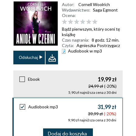
Autor:
Cornell Woolrich
Wydawnictwo:
Saga Egmont
Ocena:
Bądź pierwszym, który oceni tę
książkę
Czas nagrania:
8 godz. 12 min.
Czyta:
Agnieszka Postrzygacz
Audiobook w mp3
Odsłuchaj
19,99 zł
Ebook
24,99 zł
(-20%)
5,90 zł najniższa cena z 30 dni
31,99 zł
Audiobook mp3
39,99 zł
(-20%)
9,90 zł najniższa cena z 30 dni
Dodaj do koszyka