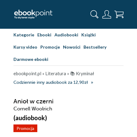
Kategorie
Ebooki
Audiobooki
Książki
Kursy video
Promocje
Nowości
Bestsellery
Darmowe ebooki
ebookpoint.pl
»
Literatura
»
📚 Kryminał
Codziennie inny audiobook za 12,90zł
Anioł w czerni
Cornell Woolrich
(audiobook)
Promocja