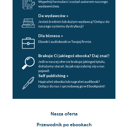
Wypełnij formularz i zostań autorem naszego
wydawnictwa.
Da wydawców »
Jesteś średnim lub dużym wydawcą? Dołącz do
naszego systemu dystrybucji!
Dla biznesu »
Ebooki i audiobooki w Twojej firmie.
Brakuje Ci jakiegoś ebooka? Daj znać!
Jeśli w naszej ofercie brakuje jakiegoś tytulu,
dołożymy starań, by jak najszybciej się u nas
pojawił.
Self publishing »
Napisałeś ebooka lub nagrałeś audibook?
Dołącz do nas i sprzedawaj go w Ebookpoint!
Nasza oferta
Przewodnik po ebookach