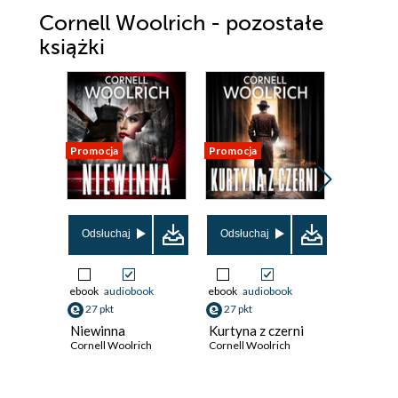
Cornell Woolrich - pozostałe
książki
Promocja
Promocja
Promocja
Odsłuchaj
Odsłuchaj
Odsłuch
ebook
audiobook
ebook
audiobook
ebook
aud
27 pkt
27 pkt
31 pkt
Niewinna
Kurtyna z czerni
Przed ś
Cornell Woolrich
Cornell Woolrich
Cornell W