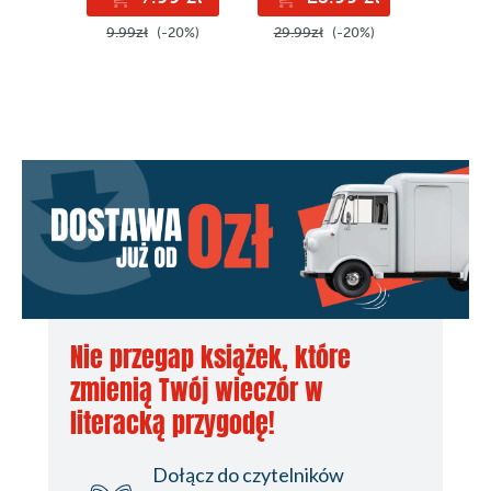
9.99zł
9.99zł
(-20%)
29.99zł
(-20%)
Nie przegap książek, które
zmienią Twój wieczór w
literacką przygodę!
Dołącz do czytelników