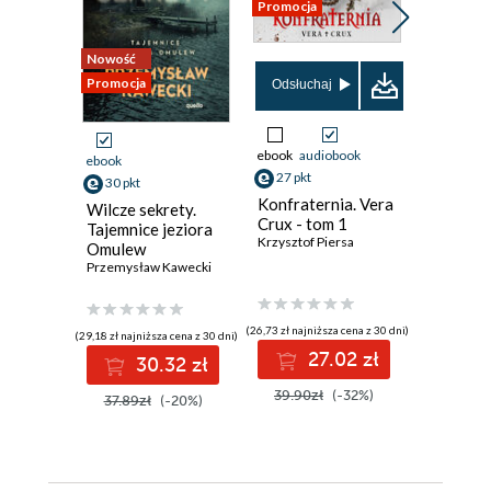
Promocja
Nowość
Promocja
Nowość
Promocja
Odsłuchaj
Odsłuch
ebook
audiobook
ebook
aud
ebook
27 pkt
31 pkt
30 pkt
Konfraternia. Vera
Jezioro 
Wilcze sekrety.
Crux - tom 1
Inspekt
Tajemnice jeziora
Krzysztof Piersa
Szeptyck
Omulew
Jędrzej Pa
Przemysław Kawecki
(26,73 zł najniższa cena z 30 dni)
(30,72 zł najni
(29,18 zł najniższa cena z 30 dni)
27.02 zł
3
30.32 zł
39.90zł
(-32%)
39.90z
37.89zł
(-20%)