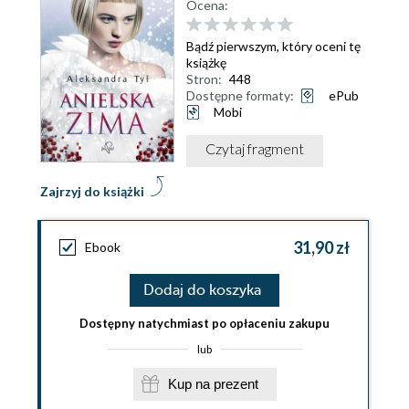
Ocena:
Bądź pierwszym, który oceni tę
książkę
Stron:
448
Dostępne formaty:
ePub
Mobi
Czytaj fragment
Zajrzyj do książki
31,90 zł
Ebook
Dodaj do koszyka
Dostępny natychmiast po opłaceniu zakupu
lub
Kup na prezent