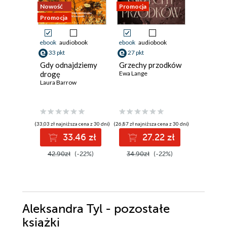
Nowość
Promocja
Promocja
Promocja
ebook
audiobook
ebook
audiobook
ebook
aud
33 pkt
27 pkt
33 pkt
Gdy odnajdziemy
Grzechy przodków
Nigdy ni
drogę
Ewa Lange
Twoja
Laura Barrow
Samantha 
(33,03 zł najniższa cena z 30 dni)
(26,87 zł najniższa cena z 30 dni)
(30,72 zł najni
33.46 zł
27.22 zł
3
42.90zł
(-22%)
34.90zł
(-22%)
39.90z
Aleksandra Tyl - pozostałe
książki