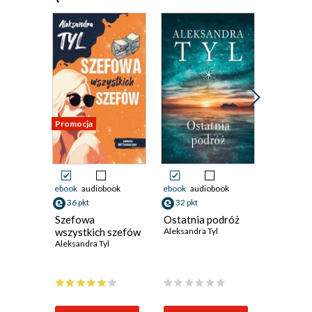
Promocja
ebook
audiobook
ebook
audiobook
ebook
aud
36 pkt
32 pkt
32 pkt
Szefowa
Ostatnia podróż
Zgodne
wszystkich szefów
Aleksandra Tyl
małżeńs
Aleksandra Tyl
Aleksandra