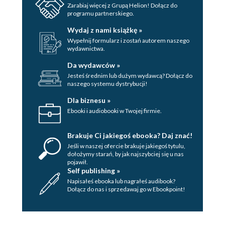
Zarabiaj więcej z Grupą Helion! Dołącz do
programu partnerskiego.
Wydaj z nami książkę »
Wypełnij formularz i zostań autorem naszego
wydawnictwa.
Da wydawców »
Jesteś średnim lub dużym wydawcą? Dołącz do
naszego systemu dystrybucji!
Dla biznesu »
Ebooki i audiobooki w Twojej firmie.
Brakuje Ci jakiegoś ebooka? Daj znać!
Jeśli w naszej ofercie brakuje jakiegoś tytulu,
dołożymy starań, by jak najszybciej się u nas
pojawił.
Self publishing »
Napisałeś ebooka lub nagrałeś audibook?
Dołącz do nas i sprzedawaj go w Ebookpoint!