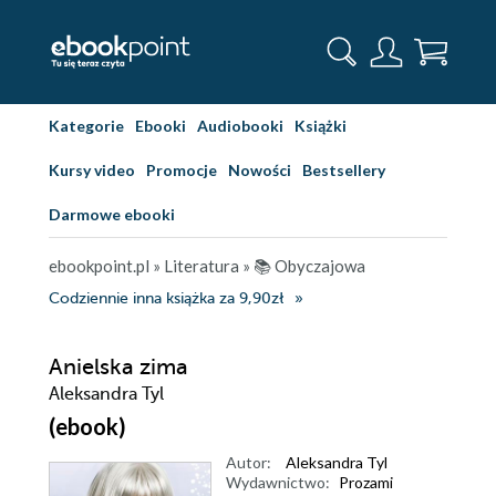
Kategorie
Ebooki
Audiobooki
Książki
Kursy video
Promocje
Nowości
Bestsellery
Darmowe ebooki
ebookpoint.pl
»
Literatura
»
📚 Obyczajowa
Codziennie inna książka za 9,90zł
Anielska zima
Aleksandra Tyl
(ebook)
Autor:
Aleksandra Tyl
Wydawnictwo:
Prozami