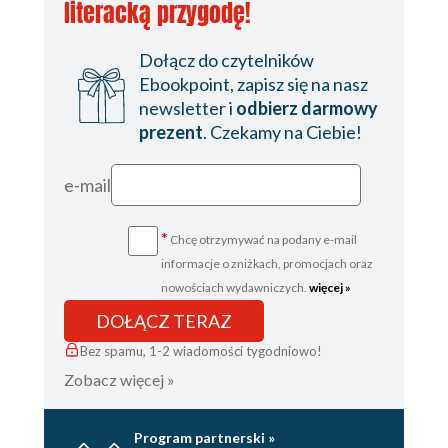
literacką przygodę!
Dołącz do czytelników
Ebookpoint, zapisz się na nasz
newsletter i
odbierz darmowy
prezent
. Czekamy na Ciebie!
e-mail
*
Chcę otrzymywać na podany e-mail
informacje o zniżkach, promocjach oraz
nowościach wydawniczych.
więcej »
DOŁĄCZ TERAZ
Bez spamu, 1-2 wiadomości tygodniowo!
Zobacz więcej »
Program partnerski »