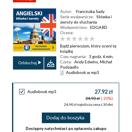
Autor:
Franciszka Sady
Serie wydawnicze:
Słówka i
zwroty do słuchania
Wydawnictwo:
EDGARD
Ocena:
Bądź pierwszym, który oceni tę
książkę
Czas nagrania:
3 godz. 6 min.
Czyta:
Andy Edwins, Michał
Odsłuchaj
Podsiadło
Audiobook w mp3
27,92 zł
Audiobook mp3
34,90 zł
(-20%)
24,90 zł najniższa cena z 30 dni
Dodaj do koszyka
Dostępny natychmiast po opłaceniu zakupu