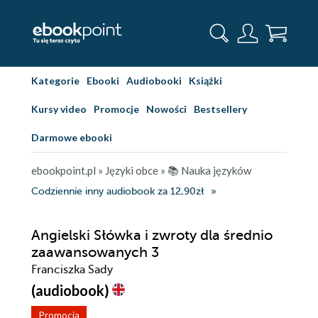
Kategorie
Ebooki
Audiobooki
Książki
Kursy video
Promocje
Nowości
Bestsellery
Darmowe ebooki
ebookpoint.pl
»
Języki obce
»
📚 Nauka języków
Codziennie inny audiobook za 12,90zł
Angielski Słówka i zwroty dla średnio
zaawansowanych 3
Franciszka Sady
(audiobook)
Promocja