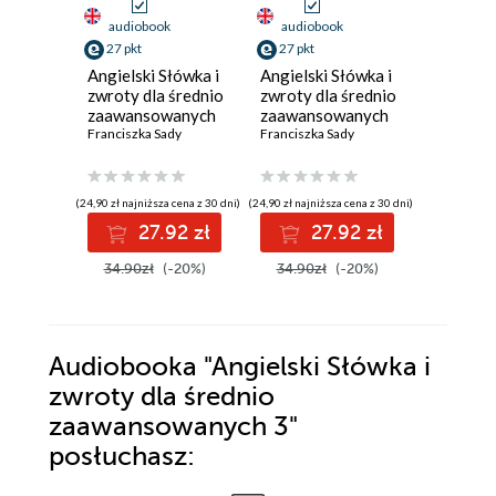
audiobook
audiobook
ebook
27 pkt
27 pkt
9 pkt
Angielski Słówka i
Angielski Słówka i
Język bi
zwroty dla średnio
zwroty dla średnio
Podręczn
zaawansowanych
zaawansowanych
Polakó
2
Franciszka Sady
1
Franciszka Sady
zainter
Jakub Łog
Białorusi
Ukrainą
(24,90 zł najniższa cena z 30 dni)
(24,90 zł najniższa cena z 30 dni)
27.92 zł
27.92 zł
9
34.90zł
(-20%)
34.90zł
(-20%)
Audiobooka
"Angielski Słówka i
zwroty dla średnio
zaawansowanych 3"
posłuchasz: