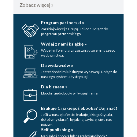
Zobacz więcej »
Program partnerski »
Zarabiaj więcej z Grupą Helion! Dołącz do
programu partnerskiego.
Wydaj z nami książkę »
Wypełnij formularz i zostań autorem naszego
wydawnictwa.
Da wydawców »
Jesteś średnim lub dużym wydawcą? Dołącz do
naszego systemu dystrybucji!
Dla biznesu »
Ebooki i audiobooki w Twojej firmie.
Brakuje Ci jakiegoś ebooka? Daj znać!
Jeśli w naszej ofercie brakuje jakiegoś tytulu,
dołożymy starań, by jak najszybciej się u nas
pojawił.
Self publishing »
Napisałeś ebooka lub nagrałeś audibook?