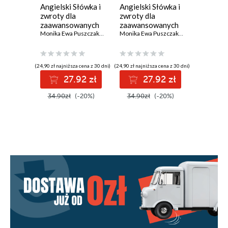
Angielski Słówka i
Angielski Słówka i
Angielsk
zwroty dla
zwroty dla
zwroty d
zaawansowanych
zaawansowanych
początku
2
Monika Ewa Puszczak
,
Monika Olizarowicz-Strygner
1
Monika Ewa Puszczak
,
Monika Olizarow
Urszula M
(24,90 zł najniższa cena z 30 dni)
(24,90 zł najniższa cena z 30 dni)
(25,90 zł najni
27.92 zł
27.92 zł
2
34.90zł
(-20%)
34.90zł
(-20%)
34.90z