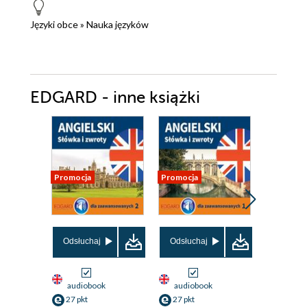
Języki obce
»
Nauka języków
EDGARD - inne książki
Promocja
Promocja
Promocja
Odsłuchaj
Odsłuchaj
Odsłuch
audiobook
audiobook
audiob
27 pkt
27 pkt
27 pkt