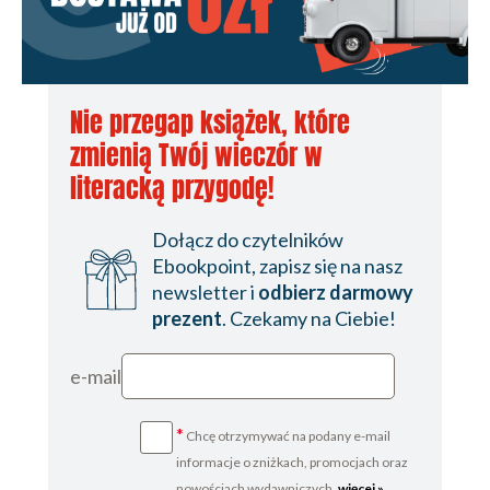
Przegląd rozdziału
EPILOG. CAŁY TEN ZGIEŁK
PODZIĘKOWANIA
Nie przegap książek, które
BIBLIOGRAFIA
zmienią Twój wieczór w
PRZYPISY KOŃCOWE
literacką przygodę!
Dołącz do czytelników
Ebookpoint, zapisz się na nasz
newsletter i
odbierz darmowy
prezent
. Czekamy na Ciebie!
e-mail
*
Chcę otrzymywać na podany e-mail
informacje o zniżkach, promocjach oraz
nowościach wydawniczych.
więcej »