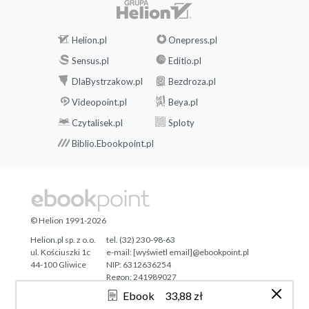
Helion.pl
Onepress.pl
Sensus.pl
Editio.pl
DlaBystrzakow.pl
Bezdroza.pl
Videopoint.pl
Beya.pl
Czytalisek.pl
Sploty
Biblio.Ebookpoint.pl
© Helion 1991-2026
Helion.pl sp. z o.o.
tel. (32) 230-98-63
ul. Kościuszki 1c
e-mail:
[wyświetl email]@ebookpoint.pl
44-100 Gliwice
NIP: 6312636254
Regon: 241989027
Ebook
33,88 zł
Designed with ♥ by
Tonik.pl