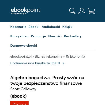
Kategorie
Ebooki
Audiobooki
Książki
Kursy video
Promocje
Nowości
Bestsellery
Darmowe ebooki
ebookpoint.pl
»
Biznes i ekonomia
»
📚 Ekonomia
Codziennie inna książka za 9,90zł
Algebra bogactwa. Prosty wzór na
twoje bezpieczeństwo finansowe
Scott Galloway
(ebook)
Promocja