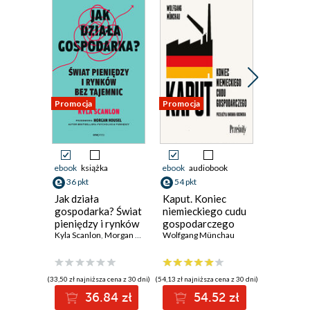
Promocja
Promocja
Promocja
ebook
książka
ebook
audiobook
ebook
36 pkt
54 pkt
83 pkt
Jak działa
Kaput. Koniec
Spacer p
gospodarka? Świat
niemieckiego cudu
Street
pieniędzy i rynków
gospodarczego
Burton G. 
bez tajemnic
Kyla Scanlon
,
Morgan Housel
Wolfgang Münchau
(33,50 zł najniższa cena z 30 dni)
(54,13 zł najniższa cena z 30 dni)
(80,89 zł najni
36.84 zł
54.52 zł
8