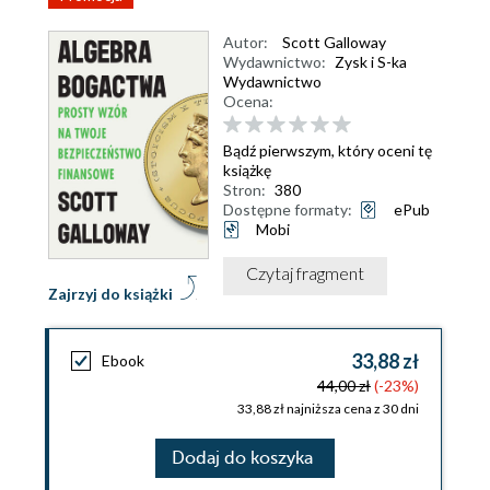
Autor:
Scott Galloway
Wydawnictwo:
Zysk i S-ka
Wydawnictwo
Ocena:
Bądź pierwszym, który oceni tę
książkę
Stron:
380
Dostępne formaty:
ePub
Mobi
Czytaj fragment
Zajrzyj do książki
33,88 zł
Ebook
44,00 zł
(-23%)
33,88 zł najniższa cena z 30 dni
Dodaj do koszyka