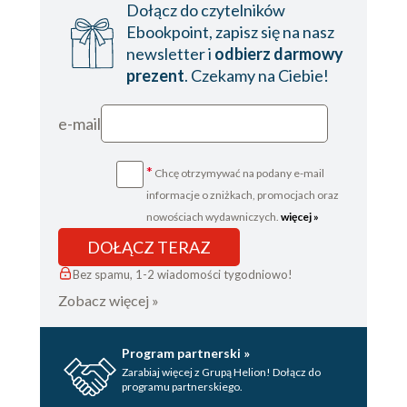
Dołącz do czytelników
Ebookpoint, zapisz się na nasz
newsletter i
odbierz darmowy
prezent
. Czekamy na Ciebie!
e-mail
*
Chcę otrzymywać na podany e-mail
informacje o zniżkach, promocjach oraz
nowościach wydawniczych.
więcej »
DOŁĄCZ TERAZ
Bez spamu, 1-2 wiadomości tygodniowo!
Zobacz więcej »
Program partnerski »
Zarabiaj więcej z Grupą Helion! Dołącz do
programu partnerskiego.