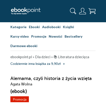
Kategorie
Ebooki
Audiobooki
Książki
Kursy video
Promocje
Nowości
Bestsellery
Darmowe ebooki
ebookpoint.pl
»
Dla dzieci
»
📚 Literatura dziecięca
Codziennie inna książka za 9,90zł
Alemama, czyli historia z życia wzięta
Agata Wolna
(ebook)
Promocja