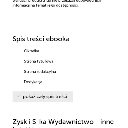
walidacji produktu lub nie przekazał odpowiednich
informacji na temat jego dostępności.
Spis treści
ebooka
Okładka
Strona tytułowa
Strona redakcyjna
Dedykacja
PROLOG ALEMAMA, CZYLI HISTORIA Z ŻYCIA
pokaż cały spis treści
WZIĘTA
1. DZIESIĘĆ MINUT PRZED DZWONKIEM
Zysk i S-ka Wydawnictwo - inne
2. TATA RATUJE ŚWIAT