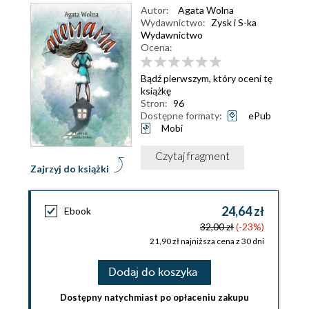
Autor:
Agata Wolna
Wydawnictwo:
Zysk i S-ka
Wydawnictwo
Ocena:
Bądź pierwszym, który oceni tę
książkę
Stron:
96
Dostępne formaty:
ePub
Mobi
Czytaj fragment
Zajrzyj do książki
24,64 zł
Ebook
32,00 zł
(-23%)
21,90 zł najniższa cena z 30 dni
Dodaj do koszyka
Dostępny natychmiast po opłaceniu zakupu