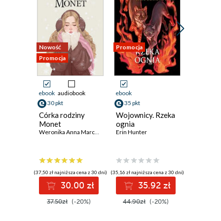
Nowość
Promocja
Promocja
Promocja
ebook
audiobook
ebook
ebook
ksi
30 pkt
35 pkt
28 pkt
Córka rodziny
Wojownicy. Rzeka
Akademi
Monet
ognia
piłkarsk
Weronika Anna Marczak
Erin Hunter
się zacz
T.Z. Layton
(37,50 zł najniższa cena z 30 dni)
(35,16 zł najniższa cena z 30 dni)
(23,45 zł najni
30.00 zł
35.92 zł
2
37.50zł
(-20%)
44.90zł
(-20%)
46.90z