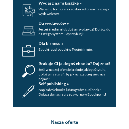
Wydaj z nami książkę »
Wypełnij formularz i zostań autorem naszego
wydawnictwa.
Da wydawców »
Jesteś średnim lub dużym wydawcą? Dołącz do
naszego systemu dystrybucji!
Dla biznesu »
Ebooki i audiobooki w Twojej firmie.
Brakuje Ci jakiegoś ebooka? Daj znać!
Jeśli w naszej ofercie brakuje jakiegoś tytulu,
dołożymy starań, by jak najszybciej się u nas
pojawił.
Self publishing »
Napisałeś ebooka lub nagrałeś audibook?
Dołącz do nas i sprzedawaj go w Ebookpoint!
Nasza oferta