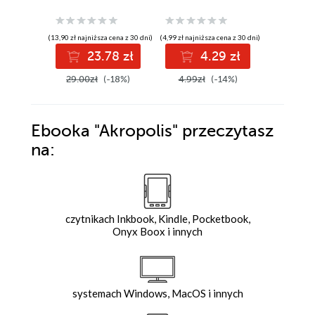
(13,90 zł najniższa cena z 30 dni)
(4,99 zł najniższa cena z 30 dni)
23.78 zł
4.29 zł
3
29.00zł
(-18%)
4.99zł
(-14%)
Ebooka
"Akropolis"
przeczytasz
na:
czytnikach Inkbook, Kindle, Pocketbook,
Onyx Boox i innych
systemach Windows, MacOS i innych