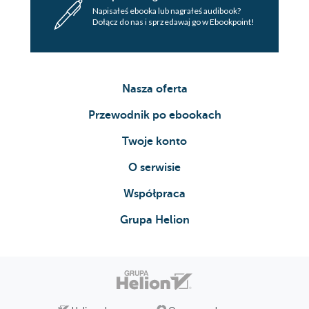
Napisałeś ebooka lub nagrałeś audibook?
Dołącz do nas i sprzedawaj go w Ebookpoint!
Nasza oferta
Przewodnik po ebookach
Twoje konto
O serwisie
Współpraca
Grupa Helion