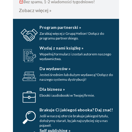
Bez spamu, 1-2 wiadomości tygodniowo!
Zobacz więcej »
Program partnerski »
Zarabiaj więcej z Grupą Helion! Dołącz do
programu partnerskiego.
Wydaj z nami książkę »
Wypełnij formularz i zostań autorem naszego
wydawnictwa.
Da wydawców »
Jesteś średnim lub dużym wydawcą? Dołącz do
naszego systemu dystrybucji!
Dla biznesu »
Ebooki i audiobooki w Twojej firmie.
Brakuje Ci jakiegoś ebooka? Daj znać!
Jeśli w naszej ofercie brakuje jakiegoś tytulu,
dołożymy starań, by jak najszybciej się u nas
pojawił.
Self publishing »