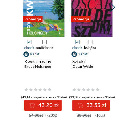
Promocja
Promocja
ebook
audiobook
ebook
książka
ebook
43 pkt
33 pkt
36 pkt
Kwestia winy
Sztuki
Schemat
Bruce Holsinger
Oscar Wilde
Mateusz M
(43,14 zł najniższa cena z 30 dni)
(33,38 zł najniższa cena z 30 dni)
43.20 zł
33.53 zł
3
54.00zł
(-20%)
39.90zł
(-16%)