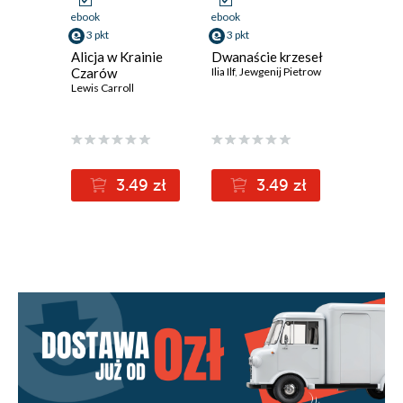
ebook
ebook
ebook
3 pkt
3 pkt
3 pkt
Alicja w Krainie
Dwanaście krzeseł
Dziwne l
Czarów
Ilia Ilf
,
Jewgenij Pietrow
Eyre
Lewis Carroll
Charlotte 
3.49 zł
3.49 zł
3