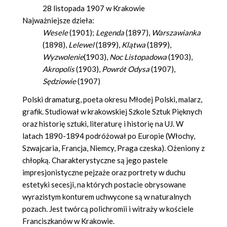
28 listopada 1907 w Krakowie
Najważniejsze dzieła:
Wesele
(1901);
Legenda
(1897),
Warszawianka
(1898),
Lelewel
(1899),
Klątwa
(1899),
Wyzwolenie
(1903),
Noc Listopadowa
(1903),
Akropolis
(1903),
Powrót Odysa
(1907),
Sędziowie
(1907)
Polski dramaturg, poeta okresu Młodej Polski, malarz,
grafik. Studiował w krakowskiej Szkole Sztuk Pięknych
oraz historię sztuki, literaturę i historię na UJ. W
latach 1890-1894 podróżował po Europie (Włochy,
Szwajcaria, Francja, Niemcy, Praga czeska). Ożeniony z
chłopką. Charakterystyczne są jego pastele
impresjonistyczne pejzaże oraz portrety w duchu
estetyki secesji, na których postacie obrysowane
wyrazistym konturem uchwycone są w naturalnych
pozach. Jest twórcą polichromii i witraży w kościele
Franciszkanów w Krakowie.