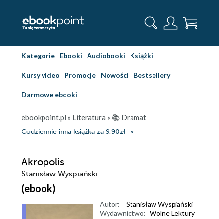
Kategorie
Ebooki
Audiobooki
Książki
Kursy video
Promocje
Nowości
Bestsellery
Darmowe ebooki
ebookpoint.pl
»
Literatura
»
📚 Dramat
Codziennie inna książka za 9,90zł
Akropolis
Stanisław Wyspiański
(ebook)
Autor:
Stanisław Wyspiański
Wydawnictwo:
Wolne Lektury