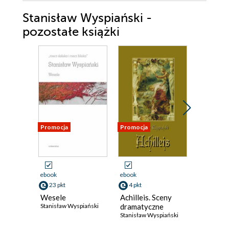
Stanisław Wyspiański -
pozostałe książki
Promocja
Promocja
ebook
ebook
ebook
23 pkt
4 pkt
3 pkt
Wesele
Achilleis. Sceny
Achilleis
Stanisław Wyspiański
dramatyczne
Stanisław 
Stanisław Wyspiański