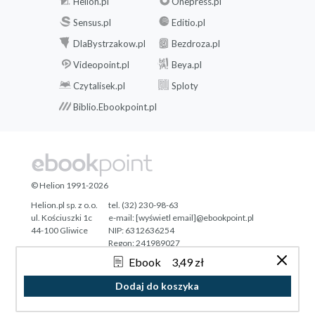
Helion.pl
Onepress.pl
Sensus.pl
Editio.pl
DlaBystrzakow.pl
Bezdroza.pl
Videopoint.pl
Beya.pl
Czytalisek.pl
Sploty
Biblio.Ebookpoint.pl
© Helion 1991-2026
Helion.pl sp. z o.o.
tel. (32) 230-98-63
ul. Kościuszki 1c
e-mail:
[wyświetl email]@ebookpoint.pl
44-100 Gliwice
NIP: 6312636254
Regon: 241989027
Ebook
3,49 zł
Designed with ♥ by
Tonik.pl
Dodaj do koszyka
Pełna wersja strony »