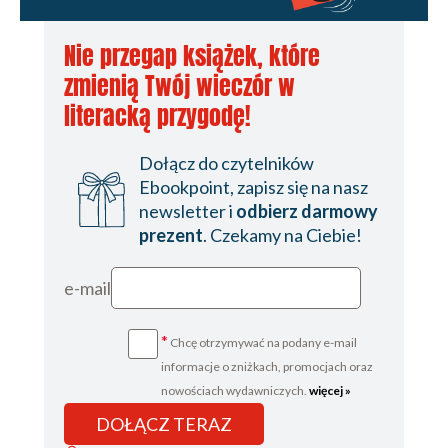
Nie przegap książek, które
zmienią Twój wieczór w
literacką przygodę!
Dołącz do czytelników
Ebookpoint, zapisz się na nasz
newsletter i
odbierz darmowy
prezent
. Czekamy na Ciebie!
e-mail
*
Chcę otrzymywać na podany e-mail
informacje o zniżkach, promocjach oraz
nowościach wydawniczych.
więcej »
DOŁĄCZ TERAZ