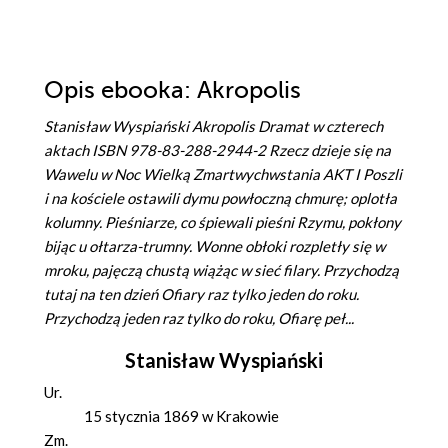
Opis
ebooka
: Akropolis
Stanisław Wyspiański Akropolis Dramat w czterech
aktach ISBN 978-83-288-2944-2 Rzecz dzieje się na
Wawelu w Noc Wielką Zmartwychwstania AKT I Poszli
i na kościele ostawili dymu powłoczną chmurę; oplotła
kolumny. Pieśniarze, co śpiewali pieśni Rzymu, pokłony
bijąc u ołtarza-trumny. Wonne obłoki rozpletły się w
mroku, pajęczą chustą wiążąc w sieć filary. Przychodzą
tutaj na ten dzień Ofiary raz tylko jeden do roku.
Przychodzą jeden raz tylko do roku, Ofiarę peł...
Stanisław Wyspiański
Ur.
15 stycznia 1869 w Krakowie
Zm.