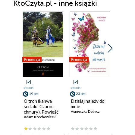
KtoCzyta.pl - inne książki
Promocja
Promocja
Promocja
ebook
ebook
ebook
19 pkt
23 pkt
23 pkt
O tron (kanwa
Dzisiaj należy do
Marzeni
serialu: Czarne
mnie
termine
chmury). Powieść
Agnieszka Dydycz
Agnieszka
historyczna z XVII
Adam Krechowiecki
wieku