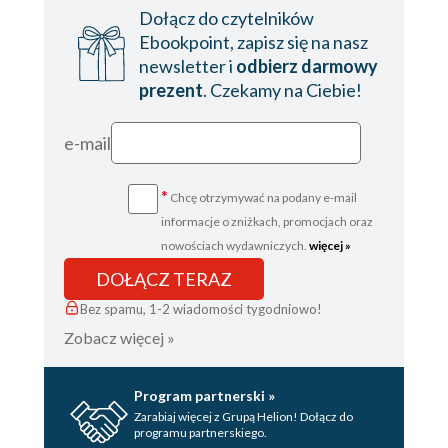
Dołącz do czytelników
Ebookpoint, zapisz się na nasz
newsletter i
odbierz darmowy
prezent
. Czekamy na Ciebie!
e-mail
*
Chcę otrzymywać na podany e-mail
informacje o zniżkach, promocjach oraz
nowościach wydawniczych.
więcej »
DOŁĄCZ TERAZ
Bez spamu, 1-2 wiadomości tygodniowo!
Zobacz więcej »
Program partnerski »
Zarabiaj więcej z Grupą Helion! Dołącz do
programu partnerskiego.