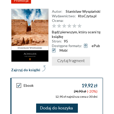
Promocja
Autor:
Stanisław Wyspiański
Wydawnictwo:
KtoCzyta.pl
Ocena:
Bądź pierwszym, który oceni tę
książkę
Stron:
95
Dostępne formaty:
ePub
Mobi
Czytaj fragment
Zajrzyj do książki
19,92 zł
Ebook
24,90 zł
(-20%)
12,90 zł najniższa cena z 30 dni
Dodaj do koszyka