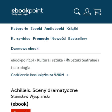
Kategorie
Ebooki
Audiobooki
Książki
Kursy video
Promocje
Nowości
Bestsellery
Darmowe ebooki
ebookpoint.pl
»
Kultura i sztuka
»
📚 Sztuki teatralne i
teatrologia
Codziennie inna książka za 9,90zł
Achilleis. Sceny dramatyczne
Stanisław Wyspiański
(ebook)