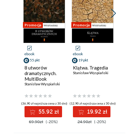
Promocja
Promocja
Promocja
ebook
ebook
ebook
55 pkt
19 pkt
19 pkt
8 utworów
Klątwa. Tragedia
Wyzwole
dramatycznych.
Stanisław Wyspiański
Dramat 
MultiBook
aktach
Stanisław Wyspiański
Stanisław 
(36,90 zł najniższa cena z 30 dni)
(12,90 zł najniższa cena z 30 dni)
(12,90 zł najni
55.92 zł
19.92 zł
1
69.90zł
(-20%)
24.90zł
(-20%)
24.90z