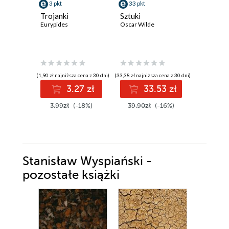
3 pkt
33 pkt
21 pkt
Trojanki
Sztuki
Tango
Eurypides
Oscar Wilde
Sławomir 
(1,90 zł najniższa cena z 30 dni)
(33,38 zł najniższa cena z 30 dni)
(21,09 zł najni
3.27 zł
33.53 zł
2
3.99zł
(-18%)
39.90zł
(-16%)
27.00z
Stanisław Wyspiański -
pozostałe książki