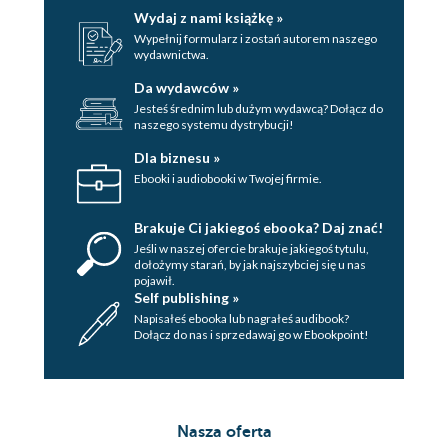
Wydaj z nami książkę »
Wypełnij formularz i zostań autorem naszego
wydawnictwa.
Da wydawców »
Jesteś średnim lub dużym wydawcą? Dołącz do
naszego systemu dystrybucji!
Dla biznesu »
Ebooki i audiobooki w Twojej firmie.
Brakuje Ci jakiegoś ebooka? Daj znać!
Jeśli w naszej ofercie brakuje jakiegoś tytulu,
dołożymy starań, by jak najszybciej się u nas
pojawił.
Self publishing »
Napisałeś ebooka lub nagrałeś audibook?
Dołącz do nas i sprzedawaj go w Ebookpoint!
Nasza oferta