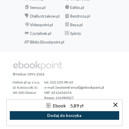
Sensus.pl
Editio.pl
DlaBystrzakow.pl
Bezdroza.pl
Videopoint.pl
Beya.pl
Czytalisek.pl
Sploty
Biblio.Ebookpoint.pl
© Helion 1991-2026
Helion.pl sp. z o.o.
tel. (32) 230-98-63
ul. Kościuszki 1c
e-mail:
[wyświetl email]@ebookpoint.pl
44-100 Gliwice
NIP: 6312636254
Regon: 241989027
Ebook
5,89 zł
Designed with ♥ by
Tonik.pl
Dodaj do koszyka
Pełna wersja strony »