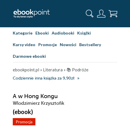
Kategorie
Ebooki
Audiobooki
Książki
Kursy video
Promocje
Nowości
Bestsellery
Darmowe ebooki
ebookpoint.pl
»
Literatura
»
📚 Podróże
Codziennie inna książka za 9,90zł
A w Hong Kongu
Wlodzimierz Krzysztofik
(ebook)
Promocja