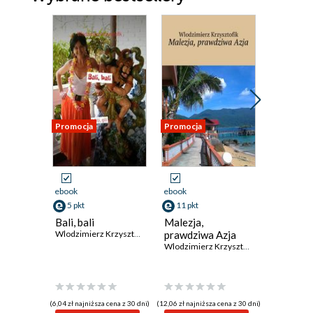
Promocja
Promocja
Promocja
ebook
ebook
ebook
5 pkt
11 pkt
5 pkt
Bali, bali
Malezja,
Singapu
Wlodzimierz Krzysztofik
prawdziwa Azja
Wlodzimierz Krzysztofik
(6,04 zł najniższa cena z 30 dni)
(12,06 zł najniższa cena z 30 dni)
(6,04 zł najniż