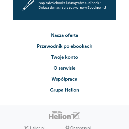
Napisałeś ebooka lub nagrałeś audibook?
Dołącz do nas i sprzedawaj go w Ebookpoint!
Nasza oferta
Przewodnik po ebookach
Twoje konto
O serwisie
Współpraca
Grupa Helion
Helion.pl
Onepress.pl