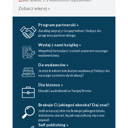
Bez spamu, 1-2 wiadomości tygodniowo!
Zobacz więcej »
Program partnerski »
Zarabiaj więcej z Grupą Helion! Dołącz do
programu partnerskiego.
Wydaj z nami książkę »
Wypełnij formularz i zostań autorem naszego
wydawnictwa.
Da wydawców »
Jesteś średnim lub dużym wydawcą? Dołącz do
naszego systemu dystrybucji!
Dla biznesu »
Ebooki i audiobooki w Twojej firmie.
Brakuje Ci jakiegoś ebooka? Daj znać!
Jeśli w naszej ofercie brakuje jakiegoś tytulu,
dołożymy starań, by jak najszybciej się u nas
pojawił.
Self publishing »