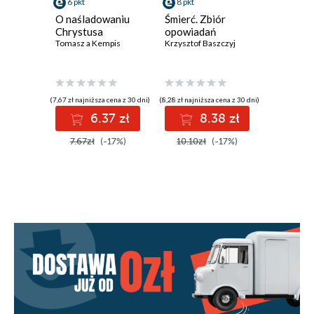
6 pkt
8 pkt
8 pkt
O naśladowaniu
Śmierć. Zbiór
Domek. 
Chrystusa
opowiadań
poezji
Tomasz a Kempis
Krzysztof Baszczyj
Krzysztof 
(7,67 zł najniższa cena z 30 dni)
(8,28 zł najniższa cena z 30 dni)
(8,59 zł najniż
6.37 zł
8.38 zł
8
7.67zł
(-17%)
10.10zł
(-17%)
10.10z