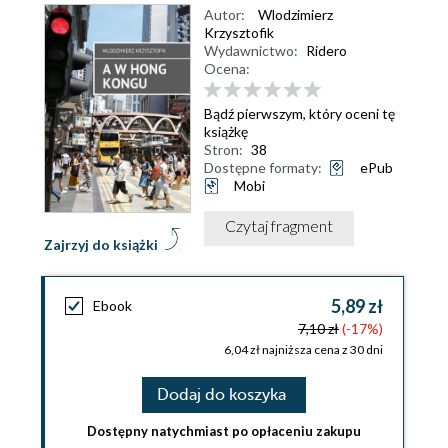
Autor:
Wlodzimierz
Krzysztofik
Wydawnictwo:
Ridero
Ocena:
Bądź pierwszym, który oceni tę
książkę
Stron:
38
Dostępne formaty:
ePub
Mobi
Czytaj fragment
Zajrzyj do książki
5,89 zł
Ebook
7,10 zł
(-17%)
6,04 zł najniższa cena z 30 dni
Dodaj do koszyka
Dostępny natychmiast po opłaceniu zakupu