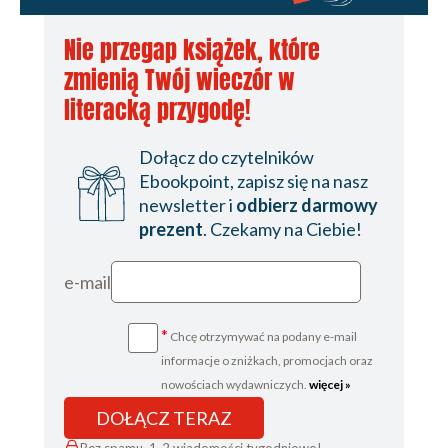
Nie przegap książek, które
zmienią Twój wieczór w
literacką przygodę!
Dołącz do czytelników
Ebookpoint, zapisz się na nasz
newsletter i
odbierz darmowy
prezent
. Czekamy na Ciebie!
e-mail
*
Chcę otrzymywać na podany e-mail
informacje o zniżkach, promocjach oraz
nowościach wydawniczych.
więcej »
DOŁĄCZ TERAZ