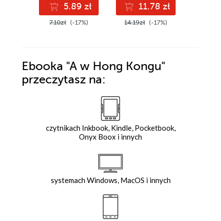
5.89 zł
11.78 zł
5
7.10zł
(-17%)
14.19zł
(-17%)
7.10zł
Ebooka
"A w Hong Kongu"
przeczytasz na:
czytnikach Inkbook, Kindle, Pocketbook,
Onyx Boox i innych
systemach Windows, MacOS i innych