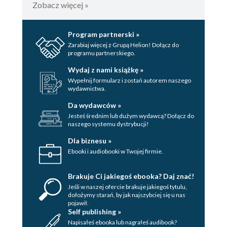
Zobacz więcej »
Program partnerski »
Zarabiaj więcej z Grupą Helion! Dołącz do
programu partnerskiego.
Wydaj z nami książkę »
Wypełnij formularz i zostań autorem naszego
wydawnictwa.
Da wydawców »
Jesteś średnim lub dużym wydawcą? Dołącz do
naszego systemu dystrybucji!
Dla biznesu »
Ebooki i audiobooki w Twojej firmie.
Brakuje Ci jakiegoś ebooka? Daj znać!
Jeśli w naszej ofercie brakuje jakiegoś tytulu,
dołożymy starań, by jak najszybciej się u nas
pojawił.
Self publishing »
Napisałeś ebooka lub nagrałeś audibook?