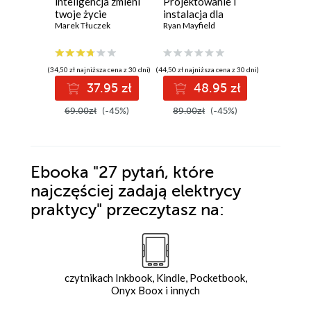
inteligencja zmieni
Projektowanie i
intelige
twoje życie
instalacja dla
spojrzen
Marek Tłuczek
bystrzaków
Ryan Mayfield
Wydanie
Stuart Rus
(34,50 zł najniższa cena z 30 dni)
(44,50 zł najniższa cena z 30 dni)
(84,50 zł najni
37.95 zł
48.95 zł
9
69.00zł
(-45%)
89.00zł
(-45%)
169.00z
Ebooka
"27 pytań, które
najczęściej zadają elektrycy
praktycy"
przeczytasz na:
czytnikach Inkbook, Kindle, Pocketbook,
Onyx Boox i innych