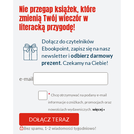
Nie przegap książek, które
zmienią Twój wieczór w
literacką przygodę!
Dołącz do czytelników
Ebookpoint, zapisz się na nasz
newsletter i
odbierz darmowy
prezent
. Czekamy na Ciebie!
e-mail
*
Chcę otrzymywać na podany e-mail
informacje o zniżkach, promocjach oraz
nowościach wydawniczych.
więcej »
DOŁĄCZ TERAZ
Bez spamu, 1-2 wiadomości tygodniowo!