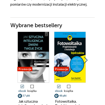
pomiarów czy modernizacji instalacji elektrycznej.
Wybrane bestsellery
Promocja
Promocja
Promocja
ebook
książka
ebook
książka
ebook
ksi
37 pkt
48 pkt
92 pkt
Jak sztuczna
Fotowoltaika.
Sztuczn