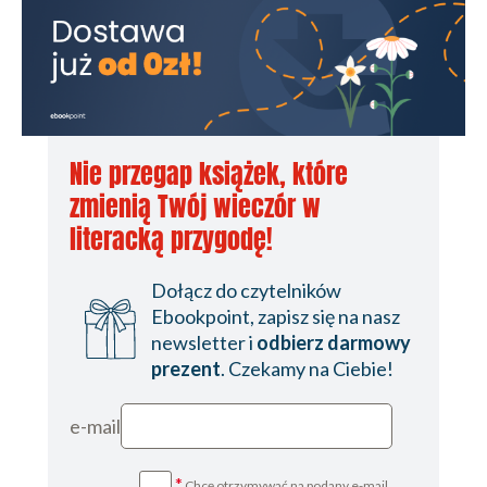
Nie przegap książek, które
zmienią Twój wieczór w
literacką przygodę!
Dołącz do czytelników
Ebookpoint, zapisz się na nasz
newsletter i
odbierz darmowy
prezent
. Czekamy na Ciebie!
e-mail
*
Chcę otrzymywać na podany e-mail