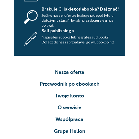
Brakuje Ci jakiegoś ebooka? Daj znać!
Jeśli w naszej ofercie brakuje jakiegoś tytulu,
dołożymy starań, by jak najszybciej się u nas
pojawił.
Self publishing »
Napisałeś ebooka lub nagrałeś audibook?
Dołącz do nas i sprzedawaj go w Ebookpoint!
Nasza oferta
Przewodnik po ebookach
Twoje konto
O serwisie
Współpraca
Grupa Helion