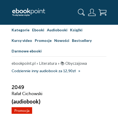
Kategorie
Ebooki
Audiobooki
Książki
Kursy video
Promocje
Nowości
Bestsellery
Darmowe ebooki
ebookpoint.pl
»
Literatura
»
📚 Obyczajowa
Codziennie inny audiobook za 12,90zł
2049
Rafał Cichowski
(audiobook)
Promocja