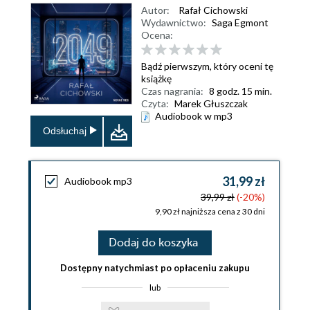
Autor:
Rafał Cichowski
Wydawnictwo:
Saga Egmont
Ocena:
Bądź pierwszym, który oceni tę
książkę
Czas nagrania:
8 godz. 15 min.
Czyta:
Marek Głuszczak
Audiobook w mp3
Odsłuchaj
31,99 zł
Audiobook mp3
39,99 zł
(-20%)
9,90 zł najniższa cena z 30 dni
Dodaj do koszyka
Dostępny natychmiast po opłaceniu zakupu
lub