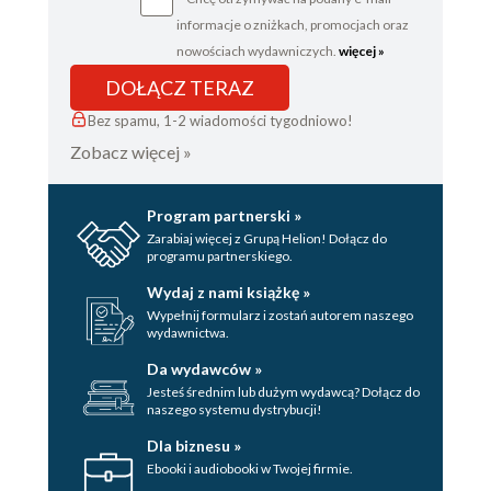
informacje o zniżkach, promocjach oraz
nowościach wydawniczych.
więcej »
DOŁĄCZ TERAZ
Bez spamu, 1-2 wiadomości tygodniowo!
Zobacz więcej »
Program partnerski »
Zarabiaj więcej z Grupą Helion! Dołącz do
programu partnerskiego.
Wydaj z nami książkę »
Wypełnij formularz i zostań autorem naszego
wydawnictwa.
Da wydawców »
Jesteś średnim lub dużym wydawcą? Dołącz do
naszego systemu dystrybucji!
Dla biznesu »
Ebooki i audiobooki w Twojej firmie.