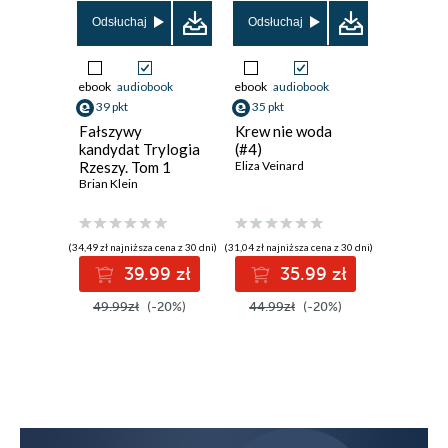
Odsłuchaj
Odsłuchaj
Odsłuch
ebook
audiobook
ebook
audiobook
ebook
aud
39 pkt
35 pkt
17 pkt
Fałszywy
Krew nie woda
Białe no
kandydat Trylogia
(#4)
Fiodor Do
Rzeszy. Tom 1
Eliza Veinard
Brian Klein
(34,49 zł najniższa cena z 30 dni)
(31,04 zł najniższa cena z 30 dni)
(19,99 zł najni
39.99 zł
35.99 zł
1
49.99zł
(-20%)
44.99zł
(-20%)
24.99z