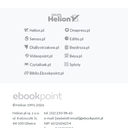
Helion.pl
Onepress.pl
Sensus.pl
Editio.pl
DlaBystrzakow.pl
Bezdroza.pl
Videopoint.pl
Beya.pl
Czytalisek.pl
Sploty
Biblio.Ebookpoint.pl
© Helion 1991-2026
Helion.pl sp. z o.o.
tel. (32) 230-98-63
ul. Kościuszki 1c
e-mail:
[wyświetl email]@ebookpoint.pl
44-100 Gliwice
NIP: 6312636254