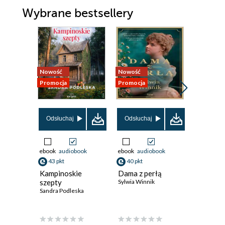
Wybrane bestsellery
Nowość
Nowość
Promocja
Promocja
Nowość
Promocja
Odsłuchaj
Odsłuchaj
ebook
audiobook
ebook
audiobook
ebook
43 pkt
40 pkt
38 pkt
Kampinoskie
Dama z perłą
Dwie ksi
szepty
Sylwia Winnik
jedna mi
Sandra Podleska
Ali Brady