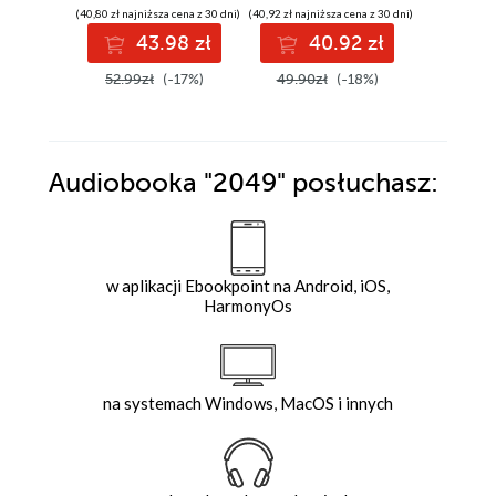
(40,80 zł najniższa cena z 30 dni)
(40,92 zł najniższa cena z 30 dni)
(38,49 zł najni
43.98 zł
40.92 zł
3
52.99zł
(-17%)
49.90zł
(-18%)
49.99z
Audiobooka
"2049"
posłuchasz:
w aplikacji Ebookpoint na Android, iOS,
HarmonyOs
na systemach Windows, MacOS i innych