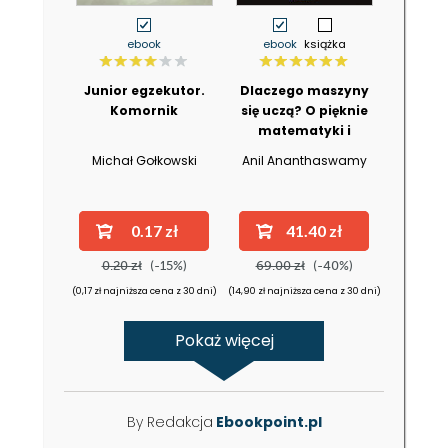
ebook
ebook
książka
Junior egzekutor.
Dlaczego maszyny
Komornik
się uczą? O pięknie
matematyki i
działaniu
Michał Gołkowski
Anil Ananthaswamy
współczesnej
sztucznej
inteligencji
0.17 zł
41.40 zł
0.20 zł
(-15%)
69.00 zł
(-40%)
(0,17 zł najniższa cena z 30 dni)
(14,90 zł najniższa cena z 30 dni)
Pokaż więcej
By Redakcja
Ebookpoint.pl