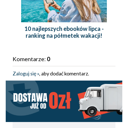
199.00 zł
(-45%)
64.90 zł
(-40%)
(14,90 zł najniższa cena z 30 dni)
(32,45 zł najniższa cena z 30 dni)
10 najlepszych ebooków lipca -
ranking na półmetek wakacji!
Komentarze:
0
Zaloguj się »
, aby dodać komentarz.
ebook
książka
ebook
audiobook
książka
AI dla
Psychologia
profesjonalistów
pieniędzy.
IT. Narzędzia i
Ponadczasowe
techniki
lekcje o bogactwie,