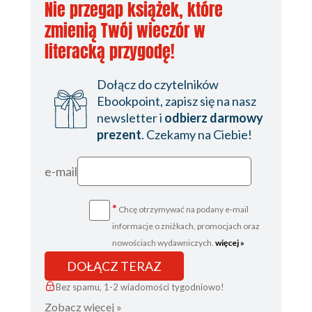
Chrissy LeMaire
,
Morgan Housel
Nie przegap książek, które
zwiększające
chciwości i
Brandon Abshire
produktywność
szczęściu
zmienią Twój wieczór w
literacką przygodę!
77.40 zł
32.45 zł
129.00 zł
(-40%)
59.00 zł
(-45%)
Dołącz do czytelników
(14,90 zł najniższa cena z 30 dni)
(29,49 zł najniższa cena z 30 dni)
Ebookpoint, zapisz się na nasz
newsletter i
odbierz darmowy
prezent
. Czekamy na Ciebie!
e-mail
*
Chcę otrzymywać na podany e-mail
informacje o zniżkach, promocjach oraz
nowościach wydawniczych.
więcej »
DOŁĄCZ TERAZ
Bez spamu, 1-2 wiadomości tygodniowo!
ebook
książka
ebook
audiobook
książka
Zobacz więcej »