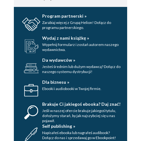
Deep Learning.
Uwięzieni w słowach
Program partnerski »
Uczenie głębokie z
rodziców. Jak
językiem Python.
uwolnić się od
Zarabiaj więcej z Grupą Helion! Dołącz do
programu partnerskiego.
Sztuczna
zaklęć, które
Valentino Zocca
,
Agnieszka Kozak
,
inteligencja i sieci
rzucono na nas w
Wydaj z nami książkę »
Gianmario
Jacek Wasilewski
neuronowe
dzieciństwie
Spacagna
,
Daniel
Wypełnij formularz i zostań autorem naszego
wydawnictwa.
Slater
,
Peter Roelants
43.45 zł
30.20 zł
Da wydawców »
79.00 zł
(-45%)
54.90 zł
(-45%)
Jesteś średnim lub dużym wydawcą? Dołącz do
naszego systemu dystrybucji!
(9,90 zł najniższa cena z 30 dni)
(27,45 zł najniższa cena z 30 dni)
Dla biznesu »
Ebooki i audiobooki w Twojej firmie.
Brakuje Ci jakiegoś ebooka? Daj znać!
Jeśli w naszej ofercie brakuje jakiegoś tytulu,
dołożymy starań, by jak najszybciej się u nas
pojawił.
Self publishing »
Napisałeś ebooka lub nagrałeś audibook?
Dołącz do nas i sprzedawaj go w Ebookpoint!