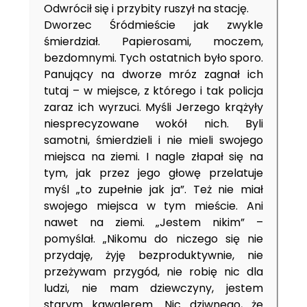
Odwrócił się i przybity ruszył na stację.
Dworzec Śródmieście jak zwykle
śmierdział. Papierosami, moczem,
bezdomnymi. Tych ostatnich było sporo.
Panujący na dworze mróz zagnał ich
tutaj – w miejsce, z którego i tak policja
zaraz ich wyrzuci. Myśli Jerzego krążyły
niesprecyzowane wokół nich. Byli
samotni, śmierdzieli i nie mieli swojego
miejsca na ziemi. I nagle złapał się na
tym, jak przez jego głowę przelatuje
myśl „to zupełnie jak ja”. Też nie miał
swojego miejsca w tym mieście. Ani
nawet na ziemi. „Jestem nikim” –
pomyślał. „Nikomu do niczego się nie
przydaję, żyję bezproduktywnie, nie
przeżywam przygód, nie robię nic dla
ludzi, nie mam dziewczyny, jestem
starym kawalerem. Nic dziwnego, że