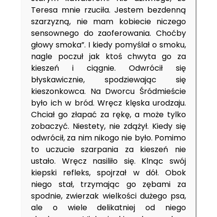
Teresa mnie rzuciła. Jestem bezdenną
szarzyzną, nie mam kobiecie niczego
sensownego do zaoferowania. Choćby
głowy smoka”. I kiedy pomyślał o smoku,
nagle poczuł jak ktoś chwyta go za
kieszeń i ciągnie. Odwrócił się
błyskawicznie, spodziewając się
kieszonkowca. Na Dworcu Śródmieście
było ich w bród. Wręcz klęska urodzaju.
Chciał go złapać za rękę, a może tylko
zobaczyć. Niestety, nie zdążył. Kiedy się
odwrócił, za nim nikogo nie było. Pomimo
to uczucie szarpania za kieszeń nie
ustało. Wręcz nasiliło się. Klnąc swój
kiepski refleks, spojrzał w dół. Obok
niego stał, trzymając go zębami za
spodnie, zwierzak wielkości dużego psa,
ale o wiele delikatniej od niego