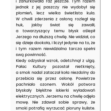
i zanurkowała raz jeszcze. Tym razem
jednak z jej paszczy nie wydobył się
płomień, lecz wielka świetlista kula.
W chwili zderzenia z osłoną rozległ się
huk, jakby świat się zawalił,
a towarzyszący temu błysk oślepił
Jerzego na dłuższą chwilę. Nie widział, co
się dzieje dookoła, i liczył jedynie na to, że
i tym razem niewidzialna tarcza spełni
swą powinność.
Kiedy odzyskał wzrok, odetchnął z ulgą.
Pałac Kultury pozostał nietknięty,
a smok nadal zataczał koła niezdolny do
przebicia się przez osłonę. Powietrze
pachniało ozonem. Wokół potwora
błyskały błękitne iskierki wyładowań
elektrycznych. Jerzemu na chwilę odjęło
mowę. Nie zdawał sobie sprawy, że
smoki potrafią wyrzucać pioruny kuliste.