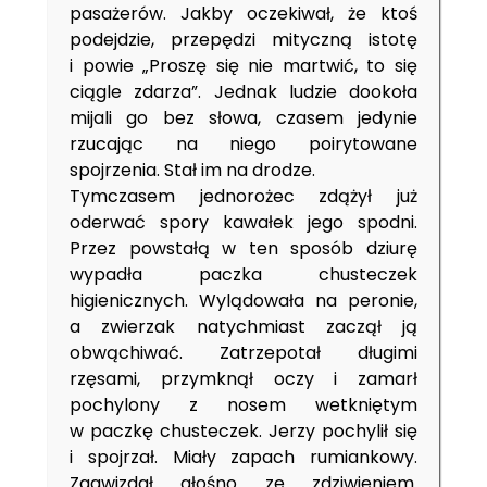
pasażerów. Jakby oczekiwał, że ktoś
podejdzie, przepędzi mityczną istotę
i powie „Proszę się nie martwić, to się
ciągle zdarza”. Jednak ludzie dookoła
mijali go bez słowa, czasem jedynie
rzucając na niego poirytowane
spojrzenia. Stał im na drodze.
Tymczasem jednorożec zdążył już
oderwać spory kawałek jego spodni.
Przez powstałą w ten sposób dziurę
wypadła paczka chusteczek
higienicznych. Wylądowała na peronie,
a zwierzak natychmiast zaczął ją
obwąchiwać. Zatrzepotał długimi
rzęsami, przymknął oczy i zamarł
pochylony z nosem wetkniętym
w paczkę chusteczek. Jerzy pochylił się
i spojrzał. Miały zapach rumiankowy.
Zagwizdał głośno ze zdziwieniem.