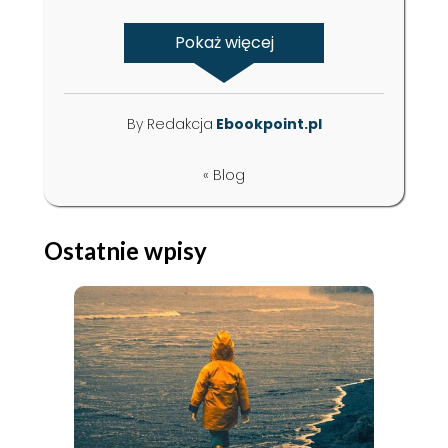
Pokaż więcej
By Redakcja
Ebookpoint.pl
« Blog
Ostatnie wpisy
ebook
książka
ebook
książka
Historyczne bzdury
Algorytmy
o średniowieczu.
sztucznej
Jak naprawdę żyło
inteligencji.
się w czasach dam i
Ilustrowany
Anna Zielińska
Rishal Hurbans
rycerzy?
przewodnik