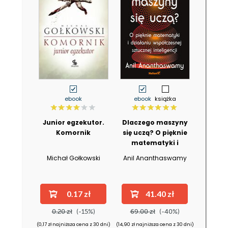
ebook
ebook
książka
Junior egzekutor.
Dlaczego maszyny
Komornik
się uczą? O pięknie
matematyki i
działaniu
Michał Gołkowski
Anil Ananthaswamy
współczesnej
sztucznej
inteligencji
0.17 zł
41.40 zł
0.20 zł
(-15%)
69.00 zł
(-40%)
(0,17 zł najniższa cena z 30 dni)
(14,90 zł najniższa cena z 30 dni)