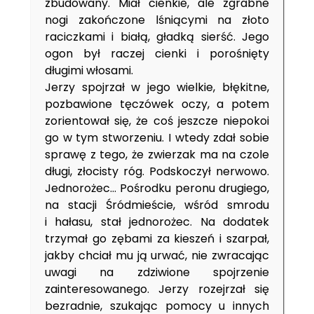
zbudowany. Miał cienkie, ale zgrabne
nogi zakończone lśniącymi na złoto
raciczkami i białą, gładką sierść. Jego
ogon był raczej cienki i porośnięty
długimi włosami.
Jerzy spojrzał w jego wielkie, błękitne,
pozbawione tęczówek oczy, a potem
zorientował się, że coś jeszcze niepokoi
go w tym stworzeniu. I wtedy zdał sobie
sprawę z tego, że zwierzak ma na czole
długi, złocisty róg. Podskoczył nerwowo.
Jednorożec… Pośrodku peronu drugiego,
na stacji Śródmieście, wśród smrodu
i hałasu, stał jednorożec. Na dodatek
trzymał go zębami za kieszeń i szarpał,
jakby chciał mu ją urwać, nie zwracając
uwagi na zdziwione spojrzenie
zainteresowanego. Jerzy rozejrzał się
bezradnie, szukając pomocy u innych