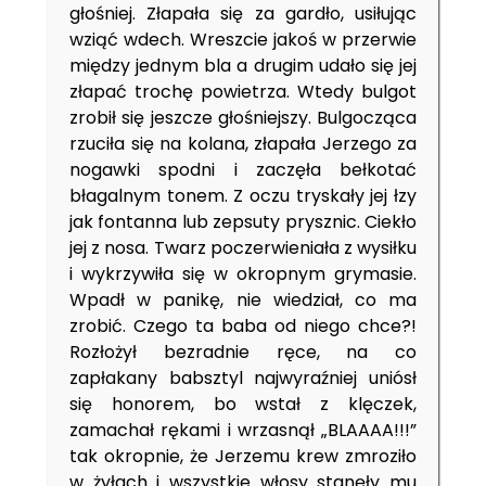
głośniej. Złapała się za gardło, usiłując
wziąć wdech. Wreszcie jakoś w przerwie
między jednym bla a drugim udało się jej
złapać trochę powietrza. Wtedy bulgot
zrobił się jeszcze głośniejszy. Bulgocząca
rzuciła się na kolana, złapała Jerzego za
nogawki spodni i zaczęła bełkotać
błagalnym tonem. Z oczu tryskały jej łzy
jak fontanna lub zepsuty prysznic. Ciekło
jej z nosa. Twarz poczerwieniała z wysiłku
i wykrzywiła się w okropnym grymasie.
Wpadł w panikę, nie wiedział, co ma
zrobić. Czego ta baba od niego chce?!
Rozłożył bezradnie ręce, na co
zapłakany babsztyl najwyraźniej uniósł
się honorem, bo wstał z klęczek,
zamachał rękami i wrzasnął
„BLAAAA!!!”
tak okropnie, że Jerzemu krew zmroziło
w żyłach i wszystkie włosy stanęły mu