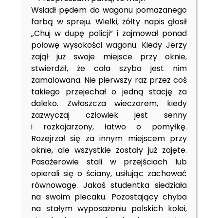
Wsiadł pędem do wagonu pomazanego
farbą w spreju. Wielki, żółty napis głosił
„Chuj w dupę policji” i zajmował ponad
połowę wysokości wagonu. Kiedy Jerzy
zajął już swoje miejsce przy oknie,
stwierdził, że cała szyba jest nim
zamalowana. Nie pierwszy raz przez coś
takiego przejechał o jedną stację za
daleko. Zwłaszcza wieczorem, kiedy
zazwyczaj człowiek jest senny
i rozkojarzony, łatwo o pomyłkę.
Rozejrzał się za innym miejscem przy
oknie, ale wszystkie zostały już zajęte.
Pasażerowie stali w przejściach lub
opierali się o ściany, usiłując zachować
równowagę. Jakaś studentka siedziała
na swoim plecaku. Pozostający chyba
na stałym wyposażeniu polskich kolei,