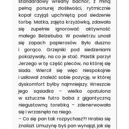
standardowy wredny bachor, z miną
pełną ponurej złośliwości, rytmicznie
kopał czyjąś upchniętą pod siedzenie
torbę. Matka, zajęta krzyżówką, zdawała
się zupełnie ignorować aktywność
małego Belzebuba. W powietrzu unosił
się zapach papierosów. Było duszno
i gorąco. Grzejniki pod siedzeniami
pokazywały, na co je stać. Plastik parzył
Jerzego w tę część pleców, na której się
siada. Wiercił się więc niespokojnie
i usiłował znaleźć sobie pozycję, w której
dyskomfort byłby najmniejszy. Wreszcie
jego sąsiadka – wielka opatulona
w sztuczne futro baba z gigantyczną
niegustowną torebką – zdenerwowała
się i wrzasnęła na niego.
– Co się pan tak rozpychasz?! Hrabia się
znalazł. Limuzynę byś pan wynajął, jak się