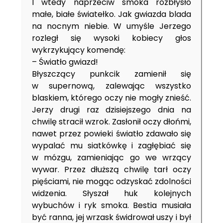
I wtedy naprzeciw smoka rozbłysło
małe, białe światełko. Jak gwiazda blada
na nocnym niebie. W umyśle Jerzego
rozległ się wysoki kobiecy głos
wykrzykujący komendę:
– Światło gwiazd!
Błyszczący punkcik zamienił się
w supernową, zalewając wszystko
blaskiem, którego oczy nie mogły znieść.
Jerzy drugi raz dzisiejszego dnia na
chwilę stracił wzrok. Zasłonił oczy dłońmi,
nawet przez powieki światło zdawało się
wypalać mu siatkówkę i zagłębiać się
w mózgu, zamieniając go we wrzący
wywar. Przez dłuższą chwilę tarł oczy
pięściami, nie mogąc odzyskać zdolności
widzenia. Słyszał huk kolejnych
wybuchów i ryk smoka. Bestia musiała
być ranna, jej wrzask świdrował uszy i był