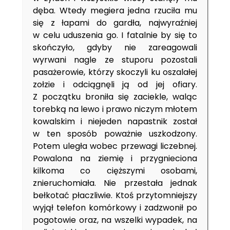
dęba. Wtedy megiera jedna rzuciła mu
się z łapami do gardła, najwyraźniej
w celu uduszenia go. I fatalnie by się to
skończyło, gdyby nie zareagowali
wyrwani nagle ze stuporu pozostali
pasażerowie, którzy skoczyli ku oszalałej
zołzie i odciągnęli ją od jej ofiary.
Z początku broniła się zaciekle, waląc
torebką na lewo i prawo niczym młotem
kowalskim i niejeden napastnik został
w ten sposób poważnie uszkodzony.
Potem uległa wobec przewagi liczebnej.
Powalona na ziemię i przygnieciona
kilkoma co cięższymi osobami,
znieruchomiała. Nie przestała jednak
bełkotać płaczliwie. Ktoś przytomniejszy
wyjął telefon komórkowy i zadzwonił po
pogotowie oraz, na wszelki wypadek, na