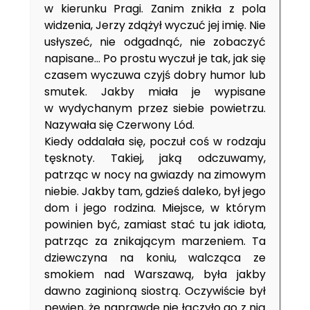
w kierunku Pragi. Zanim znikła z pola
widzenia, Jerzy zdążył wyczuć jej imię. Nie
usłyszeć, nie odgadnąć, nie zobaczyć
napisane… Po prostu wyczuł je tak, jak się
czasem wyczuwa czyjś dobry humor lub
smutek. Jakby miała je wypisane
w wydychanym przez siebie powietrzu.
Nazywała się Czerwony Lód.
Kiedy oddalała się, poczuł coś w rodzaju
tęsknoty. Takiej, jaką odczuwamy,
patrząc w nocy na gwiazdy na zimowym
niebie. Jakby tam, gdzieś daleko, był jego
dom i jego rodzina. Miejsce, w którym
powinien być, zamiast stać tu jak idiota,
patrząc za znikającym marzeniem. Ta
dziewczyna na koniu, walcząca ze
smokiem nad Warszawą, była jakby
dawno zaginioną siostrą. Oczywiście był
pewien, że naprawdę nie łączyło go z nią