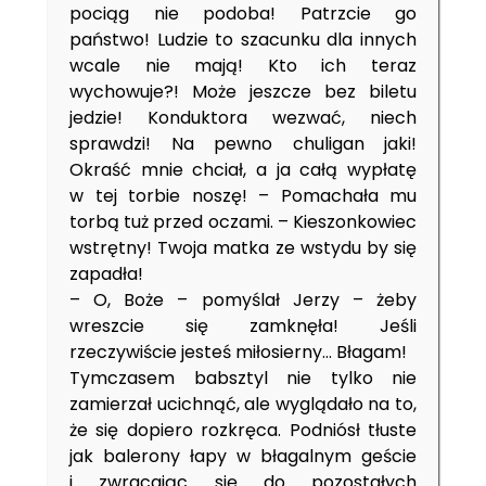
pociąg nie podoba! Patrzcie go
państwo! Ludzie to szacunku dla innych
wcale nie mają! Kto ich teraz
wychowuje?! Może jeszcze bez biletu
jedzie! Konduktora wezwać, niech
sprawdzi! Na pewno chuligan jaki!
Okraść mnie chciał, a ja całą wypłatę
w tej torbie noszę! – Pomachała mu
torbą tuż przed oczami. – Kieszonkowiec
wstrętny! Twoja matka ze wstydu by się
zapadła!
– O, Boże – pomyślał Jerzy – żeby
wreszcie się zamknęła! Jeśli
rzeczywiście jesteś miłosierny… Błagam!
Tymczasem babsztyl nie tylko nie
zamierzał ucichnąć, ale wyglądało na to,
że się dopiero rozkręca. Podniósł tłuste
jak balerony łapy w błagalnym geście
i zwracając się do pozostałych