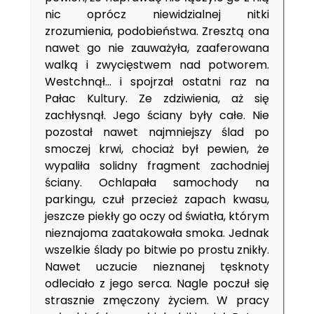
nic oprócz niewidzialnej nitki
zrozumienia, podobieństwa. Zresztą ona
nawet go nie zauważyła, zaaferowana
walką i zwycięstwem nad potworem.
Westchnął… i spojrzał ostatni raz na
Pałac Kultury. Ze zdziwienia, aż się
zachłysnął. Jego ściany były całe. Nie
pozostał nawet najmniejszy ślad po
smoczej krwi, chociaż był pewien, że
wypaliła solidny fragment zachodniej
ściany. Ochlapała samochody na
parkingu, czuł przecież zapach kwasu,
jeszcze piekły go oczy od światła, którym
nieznajoma zaatakowała smoka. Jednak
wszelkie ślady po bitwie po prostu znikły.
Nawet uczucie nieznanej tęsknoty
odleciało z jego serca. Nagle poczuł się
strasznie zmęczony życiem. W pracy