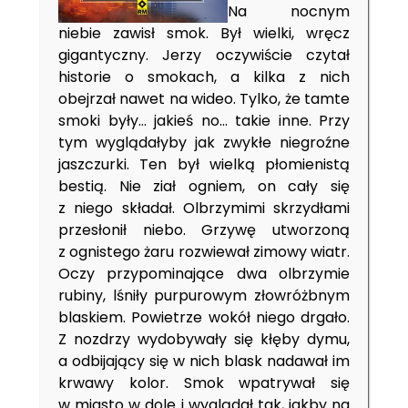
Na nocnym
niebie zawisł smok. Był wielki, wręcz
gigantyczny. Jerzy oczywiście czytał
historie o smokach, a kilka z nich
obejrzał nawet na wideo. Tylko, że tamte
smoki były… jakieś no… takie inne. Przy
tym wyglądałyby jak zwykłe niegroźne
jaszczurki. Ten był wielką płomienistą
bestią. Nie ział ogniem, on cały się
z niego składał. Olbrzymimi skrzydłami
przesłonił niebo. Grzywę utworzoną
z ognistego żaru rozwiewał zimowy wiatr.
Oczy przypominające dwa olbrzymie
rubiny, lśniły purpurowym złowróżbnym
blaskiem. Powietrze wokół niego drgało.
Z nozdrzy wydobywały się kłęby dymu,
a odbijający się w nich blask nadawał im
krwawy kolor. Smok wpatrywał się
w miasto w dole i wyglądał tak, jakby na