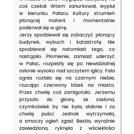
coś czekał. Wtem zanurkował, wypluł
w kierunku Pałacu Kultury strumień
płonącej materii i momentalnie
poderwał się w górę.
Jerzy spodziewał się zobaczyć płonący
budynek, wybuch i katastrofę. Nie
spodziewał się natomiast tego, co
nastąpiło. Płomienie, zamiast uderzyć
w Pałac, rozpełzły się po niewidzialnej
osłonie wysoko nad szczytem iglicy. Fala
ognia rozlała się na czarnym niebie,
rzucając czerwony blask na miasto.
Przez chwilę coś zamigotało. Jerzemu
przyszło do głowy, że zasłona,
czymkolwiek by nie była, słabnie i za
chwilę puści. Jednak wytrzymała,
a smoczy ogień zgasł. Bestia, wyraźnie
zawiedziona, ryknęła z wściekłości