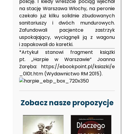
policję. I kiedy wreszcie pociąg wjechał
na stację Warszawa Włochy, na peronie
czekało już kilku solidnie zbudowanych
sanitariuszy i dwóch mundurowych.
Zafundowali pacjentce zastrzyk
uspokajający, wyciągnęli ją z wagonu
i zapakowali do karetki.
*Artykuł stanowi fragment książki
pt. „Harpie w Warszawie” Joanna
Zaręba:
https://ebookpoint.pl/ksiazki/e
_0l0t.htm
(Wydawnictwo RM 2015).
Zobacz nasze propozycje