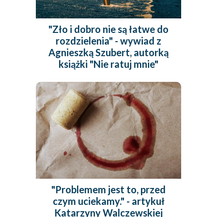
29.95 zł
53.40 zł
"Zło i dobro nie są łatwe do
59.90 zł
(-50%)
89.00 zł
(-40%)
rozdzielenia" - wywiad z
(29,95 zł najniższa cena z 30 dni)
(9,90 zł najniższa cena z 30 dni)
Agnieszką Szubert, autorką
książki "Nie ratuj mnie"
"Problemem jest to, przed
ebook
książka
ebook
audiobook
książka
czym uciekamy." - artykuł
Python.
Uwięzieni w grach
Katarzyny Walczewskiej