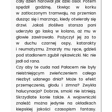
cały dzień harował jak dziki osioł. Potem
spędził godzinę, tkwiąc w korku
w zatłoczonym tramwaju, na przemian
dusząc się i marznąc, kiedy otwierały się
drzwi. Jakaś złośliwa starsza pani
uderzyła go laską w kolano, aż mu w
głowie zawirowało. Pożyczył jej za to
w duchu czarnej ospy, katarakty
i reumatyzmu. Zmarzły mu ręce, gdzieś
pod stadionem zgubił rękawiczki. Nic nie
jadł od rana.
Czy aby te cuda nad Pałacem nie były
nieistniejącym zwieńczeniem całego
niezbyt udanego dnia? Może to efekt
przemęczenia, głodu i zimna? Zwykła
halucynacja? Dobrze, smoki nie istnieją.
Skrzydlate konie także. A wojowniczki
znaleźć można jedynie na okładkach
kiepskiej jakości czasopism fantasy.