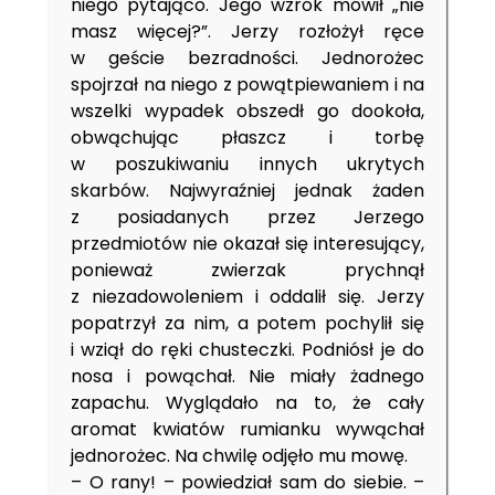
niego pytająco. Jego wzrok mówił „nie
masz więcej?”. Jerzy rozłożył ręce
w geście bezradności. Jednorożec
spojrzał na niego z powątpiewaniem i na
wszelki wypadek obszedł go dookoła,
obwąchując płaszcz i torbę
w poszukiwaniu innych ukrytych
skarbów. Najwyraźniej jednak żaden
z posiadanych przez Jerzego
przedmiotów nie okazał się interesujący,
ponieważ zwierzak prychnął
z niezadowoleniem i oddalił się. Jerzy
popatrzył za nim, a potem pochylił się
i wziął do ręki chusteczki. Podniósł je do
nosa i powąchał. Nie miały żadnego
zapachu. Wyglądało na to, że cały
aromat kwiatów rumianku wywąchał
jednorożec. Na chwilę odjęło mu mowę.
– O rany! – powiedział sam do siebie. –