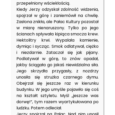
przepełniony wściekłością.
Kiedy Jerzy odzyskał zdolność widzenia,
spojrzał w górę i zaniemówił na chwilę.
Zasłona znikła, ale Pałac Kultury pozostał
w miarę nienaruszony. Tylko po jego
ścianach spływała kipiąca smocza krew.
Hektolitry krwi. Wypalała kamienie,
dymiąc i sycząc. Smok odlatywał, ciężko
i niezdarnie. Zataczał się jak pijany.
Podlatywał w górę, to znów opadał,
jakby ściągała go jakaś niewidzialna siła.
Jego skrzydła przygasły, z nozdrzy
unosiła się strużka czarnego dymu.
Obejrzał się jeszcze raz w kierunku
budynku. W jego umyśle pojawiło się coś
na kształt sztyletu. Myśl „jeszcze was
dorwę!”, tym razem wyartykułowana po
ludzku. Potem odleciał.
Jerzy spojrzał na Pałac. Nad nim unosił