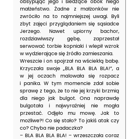
obsypując jego i siedzące obok niego
małżeństwo. Żadne z małżonków nie
zwróciło na to najmniejszej uwagi. Byli
zbyt zajęci przyglądaniem się sąsiadce
Jerzego. Nawet upiorny bachor,
rozdziawiwszy gębę, zaprzestał
serwować torbie kopniaki i wlepił wzrok
w wydzierające się źródło zamieszania.
Wreszcie i on spojrzał na wściekłą babę.
Krzyczała swoje „BLA BLA BLA BLA!”, a
w jej oczach malowała się rozpacz
i panika. W tym momencie zdał sobie
sprawę z tego, że to nie jej krzyki brzmią
dla niego jak bulgot. Ona naprawdę
bulgotała i najwyraźniej nie mogła
przestać. Odjęło mu mowę. Jak to
możliwe?! Co się stało? To jakiś atak czy
co? Chyba nie padaczka?
– BLA BLA BLA BLA! – wrzeszczała coraz