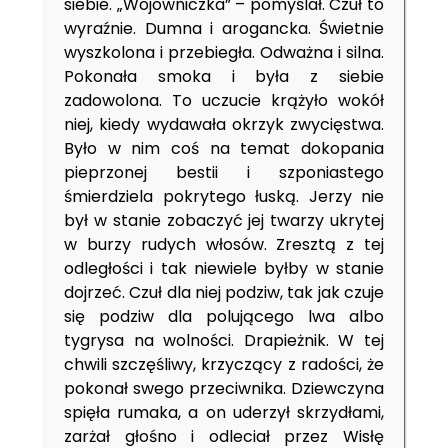
siebie. „Wojowniczka” – pomyślał. Czuł to
wyraźnie. Dumna i arogancka. Świetnie
wyszkolona i przebiegła. Odważna i silna.
Pokonała smoka i była z siebie
zadowolona. To uczucie krążyło wokół
niej, kiedy wydawała okrzyk zwycięstwa.
Było w nim coś na temat dokopania
pieprzonej bestii i szponiastego
śmierdziela pokrytego łuską. Jerzy nie
był w stanie zobaczyć jej twarzy ukrytej
w burzy rudych włosów. Zresztą z tej
odległości i tak niewiele byłby w stanie
dojrzeć. Czuł dla niej podziw, tak jak czuje
się podziw dla polującego lwa albo
tygrysa na wolności. Drapieżnik. W tej
chwili szczęśliwy, krzyczący z radości, że
pokonał swego przeciwnika. Dziewczyna
spięła rumaka, a on uderzył skrzydłami,
zarżał głośno i odleciał przez Wisłę