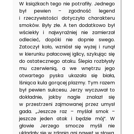
W książkach tego nie potrafiły. Jednego
był pewien – zgodność legend
i rzeczywistości dotyczyła charakteru
smoków. Były złe. A ten dodatkowo był
wściekły i najwyraźniej nie zamierzał
odlecieć, dopóki nie dopnie swego.
Zatoczył koło, wzniósł się wyżej i runął
w kierunku pałacowej iglicy, szykując się
do ostatecznego ataku. Ślepia rozbłysły
mu czerwienią, a we wnętrzu jego
otwartego pyska ukazała się biała,
lśniąca kula gorącej plazmy. Tym razem
był pewien sukcesu. Jerzy wyczuwał to
dokładnie, jakby nagle znalazł się
w przestrzeni zajmowanej przez umysł
gada. „Jeszcze raz – myślał smok –
jeszcze jeden atak i będzie mój”. W
głowie Jerzego smocze myśli nie
układały się w zdania ani nawet w słowa.