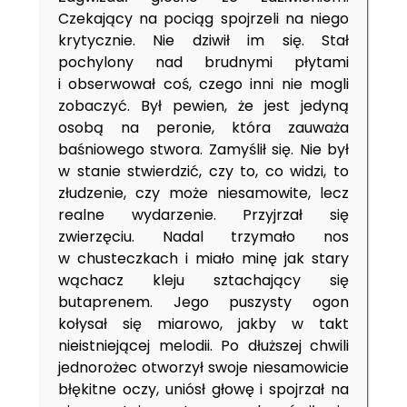
Czekający na pociąg spojrzeli na niego
krytycznie. Nie dziwił im się. Stał
pochylony nad brudnymi płytami
i obserwował coś, czego inni nie mogli
zobaczyć. Był pewien, że jest jedyną
osobą na peronie, która zauważa
baśniowego stwora. Zamyślił się. Nie był
w stanie stwierdzić, czy to, co widzi, to
złudzenie, czy może niesamowite, lecz
realne wydarzenie. Przyjrzał się
zwierzęciu. Nadal trzymało nos
w chusteczkach i miało minę jak stary
wąchacz kleju sztachający się
butaprenem. Jego puszysty ogon
kołysał się miarowo, jakby w takt
nieistniejącej melodii. Po dłuższej chwili
jednorożec otworzył swoje niesamowicie
błękitne oczy, uniósł głowę i spojrzał na