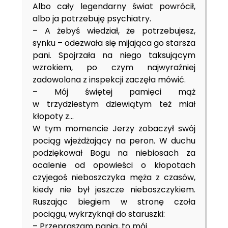
Albo cały legendarny świat powrócił,
albo ja potrzebuję psychiatry.
– A żebyś wiedział, że potrzebujesz,
synku – odezwała się mijająca go starsza
pani. Spojrzała na niego taksującym
wzrokiem, po czym najwyraźniej
zadowolona z inspekcji zaczęła mówić.
– Mój świętej pamięci mąż
w trzydziestym dziewiątym też miał
kłopoty z…
W tym momencie Jerzy zobaczył swój
pociąg wjeżdżający na peron. W duchu
podziękował Bogu na niebiosach za
ocalenie od opowieści o kłopotach
czyjegoś nieboszczyka męża z czasów,
kiedy nie był jeszcze nieboszczykiem.
Ruszając biegiem w stronę czoła
pociągu, wykrzyknął do staruszki:
– Przepraszam panią, to mój…