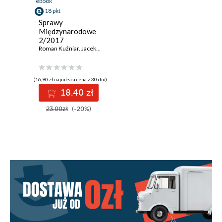
ebook
18 pkt
Sprawy
Międzynarodowe
2/2017
Roman Kuźniar
,
Jacek Reginia-Zacharski
,
Justyna Maliszewska-Niena
(16,90 zł najniższa cena z 30 dni)
18.40 zł
23.00zł
(-20%)