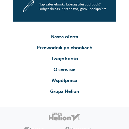
Napisałeś ebooka lub nagrałeś audibook?
Dołącz do nas i sprzedawaj go w Ebookpoint!
Nasza oferta
Przewodnik po ebookach
Twoje konto
O serwisie
Współpraca
Grupa Helion