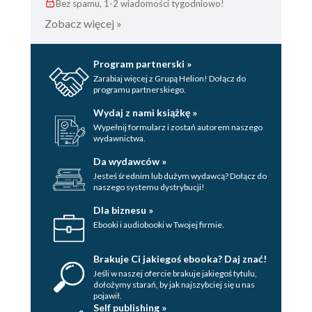
Bez spamu, 1-2 wiadomości tygodniowo!
Zobacz więcej »
Program partnerski »
Zarabiaj więcej z Grupą Helion! Dołącz do
programu partnerskiego.
Wydaj z nami książkę »
Wypełnij formularz i zostań autorem naszego
wydawnictwa.
Da wydawców »
Jesteś średnim lub dużym wydawcą? Dołącz do
naszego systemu dystrybucji!
Dla biznesu »
Ebooki i audiobooki w Twojej firmie.
Brakuje Ci jakiegoś ebooka? Daj znać!
Jeśli w naszej ofercie brakuje jakiegoś tytulu,
dołożymy starań, by jak najszybciej się u nas
pojawił.
Self publishing »