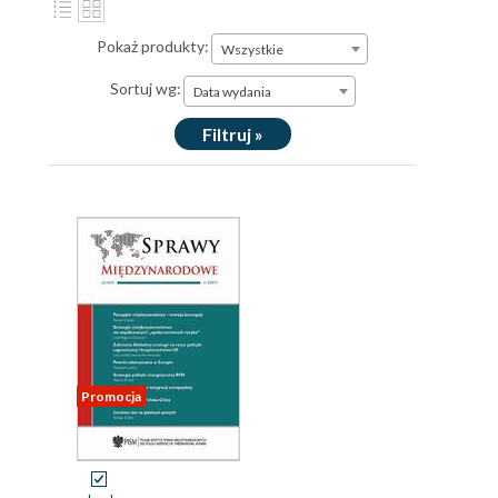
Pokaż produkty:
Wszystkie
Sortuj wg:
Data wydania
Filtruj »
Promocja