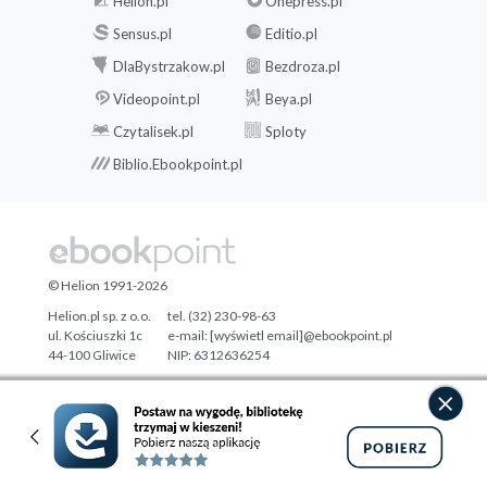
Helion.pl
Onepress.pl
Sensus.pl
Editio.pl
DlaBystrzakow.pl
Bezdroza.pl
Videopoint.pl
Beya.pl
Czytalisek.pl
Sploty
Biblio.Ebookpoint.pl
© Helion 1991-2026
Helion.pl sp. z o.o.
tel. (32) 230-98-63
ul. Kościuszki 1c
e-mail:
[wyświetl email]@ebookpoint.pl
44-100 Gliwice
NIP: 6312636254
Regon: 241989027
Designed with ♥ by
Tonik.pl
Pełna wersja strony »