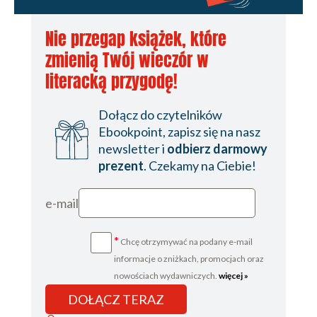
Nie przegap książek, które
zmienią Twój wieczór w
literacką przygodę!
Dołącz do czytelników
Ebookpoint, zapisz się na nasz
newsletter i
odbierz darmowy
prezent
. Czekamy na Ciebie!
e-mail
*
Chcę otrzymywać na podany e-mail
informacje o zniżkach, promocjach oraz
nowościach wydawniczych.
więcej »
DOŁĄCZ TERAZ