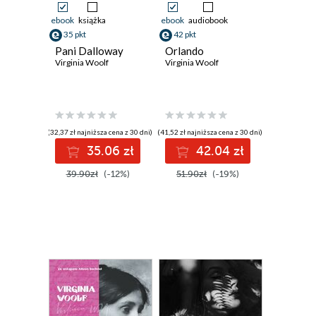
ebook
książka
ebook
audiobook
35 pkt
42 pkt
Pani Dalloway
Orlando
Virginia Woolf
Virginia Woolf
(32,37 zł najniższa cena z 30 dni)
(41,52 zł najniższa cena z 30 dni)
35.06 zł
42.04 zł
39.90zł
(-12%)
51.90zł
(-19%)