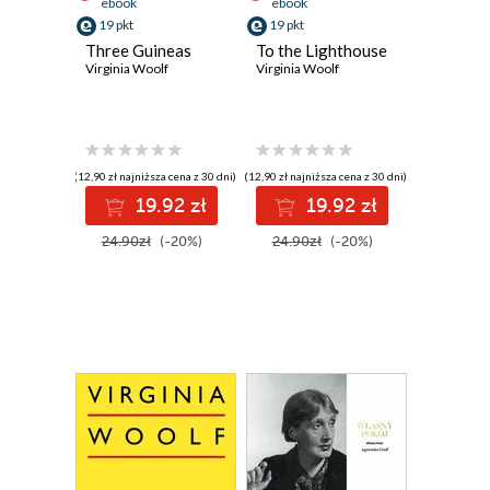
ebook
ebook
19 pkt
19 pkt
Three Guineas
To the Lighthouse
Virginia Woolf
Virginia Woolf
(12,90 zł najniższa cena z 30 dni)
(12,90 zł najniższa cena z 30 dni)
19.92 zł
19.92 zł
24.90zł
(-20%)
24.90zł
(-20%)