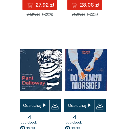
27.92 zł
28.08 zł
34.90zł
(-20%)
36.00zł
(-22%)
Odsłuchaj
Odsłuchaj
audiobook
audiobook
39 pkt
39 pkt