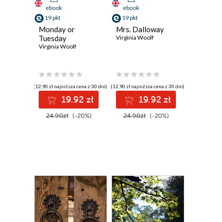
ebook
ebook
19 pkt
19 pkt
Monday or
Mrs. Dalloway
Tuesday
Virginia Woolf
Virginia Woolf
(12,90 zł najniższa cena z 30 dni)
(12,90 zł najniższa cena z 30 dni)
19.92 zł
19.92 zł
24.90zł
(-20%)
24.90zł
(-20%)