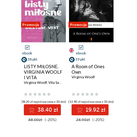
Promocja
Promocja
ebook
ebook
38 pkt
19 pkt
LISTY MIŁOSNE.
A Room of Ones
VIRGINIA WOOLF
Own
I VITA
Virginia Woolf
SACKVILLE-WEST
Virginia Woolf
,
Vita Sackville-West
(38,20 zł najniższa cena z 30 dni)
(12,90 zł najniższa cena z 30 dni)
38.40 zł
19.92 zł
48.00zł
(-20%)
24.90zł
(-20%)