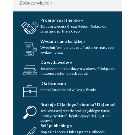
Zobacz więcej »
Program partnerski »
Zarabiaj więcej z Grupą Helion! Dołącz do
programu partnerskiego.
Wydaj z nami książkę »
Wypełnij formularz i zostań autorem naszego
wydawnictwa.
Da wydawców »
Jesteś średnim lub dużym wydawcą? Dołącz do
naszego systemu dystrybucji!
Dla biznesu »
Ebooki i audiobooki w Twojej firmie.
Brakuje Ci jakiegoś ebooka? Daj znać!
Jeśli w naszej ofercie brakuje jakiegoś tytulu,
dołożymy starań, by jak najszybciej się u nas
pojawił.
Self publishing »
Napisałeś ebooka lub nagrałeś audibook?