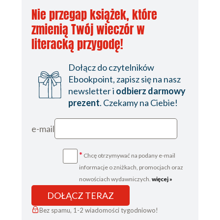
Nie przegap książek, które
zmienią Twój wieczór w
literacką przygodę!
Dołącz do czytelników
Ebookpoint, zapisz się na nasz
newsletter i
odbierz darmowy
prezent
. Czekamy na Ciebie!
e-mail
*
Chcę otrzymywać na podany e-mail
informacje o zniżkach, promocjach oraz
nowościach wydawniczych.
więcej »
DOŁĄCZ TERAZ
Bez spamu, 1-2 wiadomości tygodniowo!