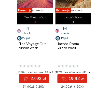
Promocja
Promocja
ebook
ebook
27 pkt
19 pkt
The Voyage Out
Jacobs Room
Virginia Woolf
Virginia Woolf
(18,90 zł najniższa cena z 30 dni)
(12,90 zł najniższa cena z 30 dni)
27.92 zł
19.92 zł
34.90zł
(-20%)
24.90zł
(-20%)