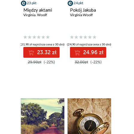
23 pkt
24 pkt
Między aktami
Pokój Jakuba
Virginia. Woolf
Virginia Woolf
(21,90 zł najniższa cena z 30 dni)
(24,90 zł najniższa cena z 30 dni)
23.32 zł
24.96 zł
29.90zł
(-22%)
32.00zł
(-22%)