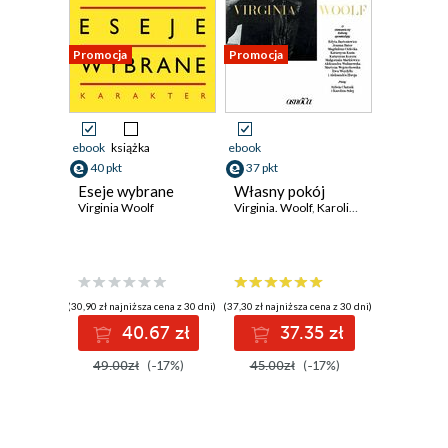
Promocja
Promocja
ebook
książka
ebook
40 pkt
37 pkt
Eseje wybrane
Własny pokój
Virginia Woolf
Virginia. Woolf
,
Karolina Sulej
,
Sylwia Ch
(30,90 zł najniższa cena z 30 dni)
(37,30 zł najniższa cena z 30 dni)
40.67 zł
37.35 zł
49.00zł
(-17%)
45.00zł
(-17%)