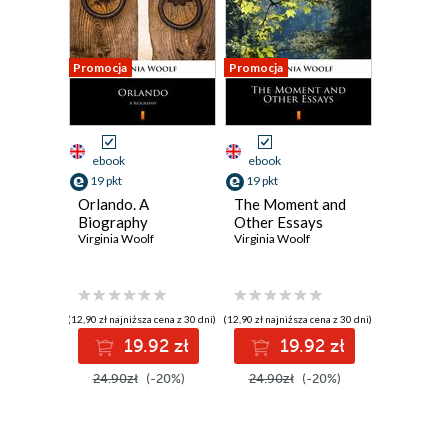
Promocja
Promocja
ebook
ebook
19 pkt
19 pkt
Orlando. A
The Moment and
Biography
Other Essays
Virginia Woolf
Virginia Woolf
(12,90 zł najniższa cena z 30 dni)
(12,90 zł najniższa cena z 30 dni)
19.92 zł
19.92 zł
24.90zł
(-20%)
24.90zł
(-20%)