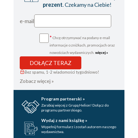
prezent
. Czekamy na Ciebie!
e-mail
*
Chcę otrzymywać na podany e-mail
informacje o zniżkach, promocjach oraz
nowościach wydawniczych.
więcej »
DOŁĄCZ TERAZ
Bez spamu, 1-2 wiadomości tygodniowo!
Zobacz więcej »
Program partnerski »
Zarabiaj więcej z Grupą Helion! Dołącz do
programu partnerskiego.
Wydaj z nami książkę »
Wypełnij formularz i zostań autorem naszego
wydawnictwa.