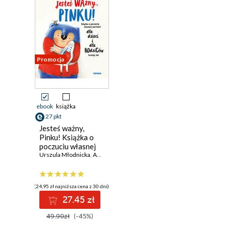
Promocja
ebook
książka
27 pkt
Jesteś ważny,
Pinku! Książka o
poczuciu własnej
wartości dla dzieci
Urszula Młodnicka
,
Agnieszka Waligóra
i dla rodziców
trochę też
(24,95 zł najniższa cena z 30 dni)
27.45 zł
49.90zł
(-45%)