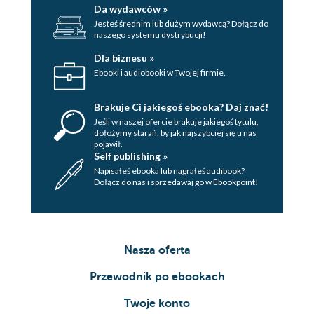
Da wydawców »
Jesteś średnim lub dużym wydawcą? Dołącz do
naszego systemu dystrybucji!
Dla biznesu »
Ebooki i audiobooki w Twojej firmie.
Brakuje Ci jakiegoś ebooka? Daj znać!
Jeśli w naszej ofercie brakuje jakiegoś tytulu,
dołożymy starań, by jak najszybciej się u nas
pojawił.
Self publishing »
Napisałeś ebooka lub nagrałeś audibook?
Dołącz do nas i sprzedawaj go w Ebookpoint!
Nasza oferta
Przewodnik po ebookach
Twoje konto