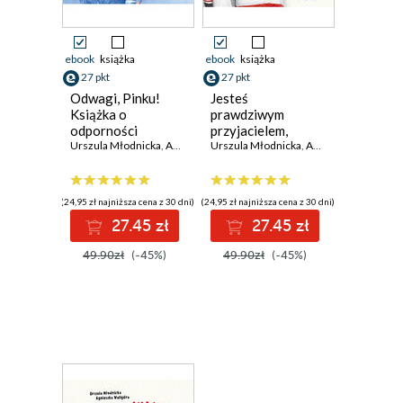
ebook
książka
ebook
książka
27 pkt
27 pkt
Odwagi, Pinku!
Jesteś
Książka o
prawdziwym
odporności
przyjacielem,
psychicznej dla
Urszula Młodnicka
,
Agnieszka Waligóra
Pinku! Książka o
Urszula Młodnicka
,
Agnieszka Waligóra
dzieci i rodziców
relacjach z
trochę też
rówieśnikami dla
dzieci i rodziców
(24,95 zł najniższa cena z 30 dni)
(24,95 zł najniższa cena z 30 dni)
trochę też
27.45 zł
27.45 zł
49.90zł
(-45%)
49.90zł
(-45%)