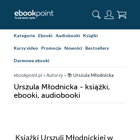
Kategorie
Ebooki
Audiobooki
Książki
Kursy video
Promocje
Nowości
Bestsellery
Darmowe ebooki
ebookpoint.pl
» Autorzy
» 📚
Urszula Młodnicka
Urszula Młodnicka - książki,
ebooki, audiobooki
Książki Urszuli Młodnickiej w