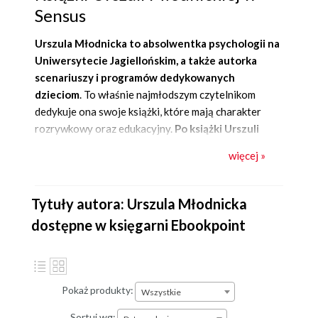
Sensus
Urszula Młodnicka
to absolwentka psychologii na
Uniwersytecie Jagiellońskim, a także autorka
scenariuszy i programów dedykowanych
dzieciom
. To właśnie najmłodszym czytelnikom
dedykuje ona swoje książki, które mają charakter
rozrywkowy oraz edukacyjny.
Po
książki Urszuli
Młodnickiej
sięgają jednak również rodzice
, którzy
więcej »
chcą wesprzeć swoje pociechy w kluczowych
obszarach, takich jak budowanie poczucia własnej
wartości oraz kształcenie odporności psychicznej.
Tytuły autora: Urszula Młodnicka
Jak dotąd największym sukcesem autorki jest książka
dostępne w księgarni Ebookpoint
”
Jesteś ważny, Pinku! Książka o poczuciu własnej
wartości dla dzieci i dla rodziców trochę też
”,
stworzona we współpracy z Agnieszką Waligórą.
Bohaterem jest Pink, czyli nieśmiały stworek
Pokaż produkty:
Wszystkie
niepewny swoich myśli i uczuć oraz tego, czy są one…
dobre. Zastanawia się również, czy jest ważny tak
Sortuj wg: