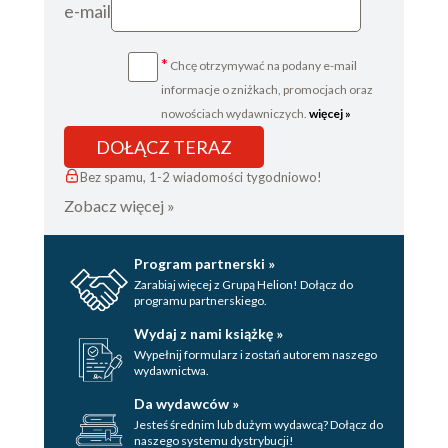
e-mail
*
Chcę otrzymywać na podany e-mail
informacje o zniżkach, promocjach oraz
nowościach wydawniczych.
więcej »
DOŁĄCZ TERAZ
Bez spamu, 1-2 wiadomości tygodniowo!
Zobacz więcej »
Program partnerski »
Zarabiaj więcej z Grupą Helion! Dołącz do
programu partnerskiego.
Wydaj z nami książkę »
Wypełnij formularz i zostań autorem naszego
wydawnictwa.
Da wydawców »
Jesteś średnim lub dużym wydawcą? Dołącz do
naszego systemu dystrybucji!