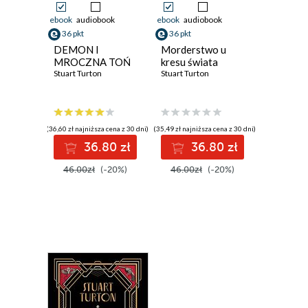
ebook
audiobook
ebook
audiobook
36 pkt
36 pkt
DEMON I
Morderstwo u
MROCZNA TOŃ
kresu świata
Stuart Turton
Stuart Turton
(36,60 zł najniższa cena z 30 dni)
(35,49 zł najniższa cena z 30 dni)
36.80 zł
36.80 zł
46.00zł
(-20%)
46.00zł
(-20%)