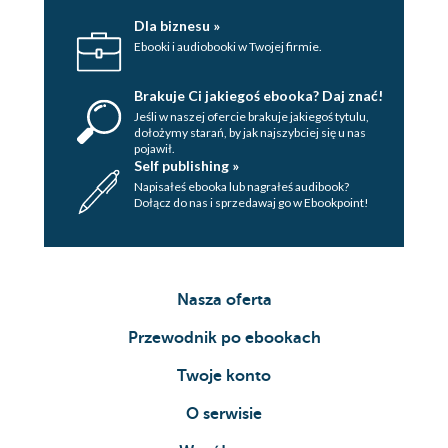
Dla biznesu »
Ebooki i audiobooki w Twojej firmie.
Brakuje Ci jakiegoś ebooka? Daj znać!
Jeśli w naszej ofercie brakuje jakiegoś tytulu,
dołożymy starań, by jak najszybciej się u nas
pojawił.
Self publishing »
Napisałeś ebooka lub nagrałeś audibook?
Dołącz do nas i sprzedawaj go w Ebookpoint!
Nasza oferta
Przewodnik po ebookach
Twoje konto
O serwisie