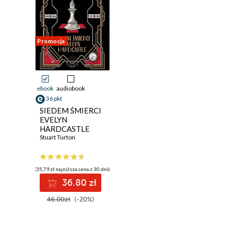
Promocja
ebook
audiobook
36 pkt
SIEDEM ŚMIERCI
EVELYN
HARDCASTLE
Stuart Turton
(35,79 zł najniższa cena z 30 dni)
36.80 zł
46.00zł
(-20%)