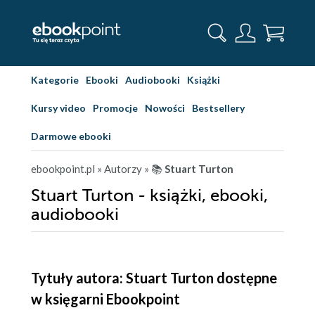
Kategorie
Ebooki
Audiobooki
Książki
Kursy video
Promocje
Nowości
Bestsellery
Darmowe ebooki
ebookpoint.pl
» Autorzy
» 📚
Stuart Turton
Stuart Turton - książki, ebooki,
audiobooki
Tytuły autora: Stuart Turton dostępne
w księgarni Ebookpoint