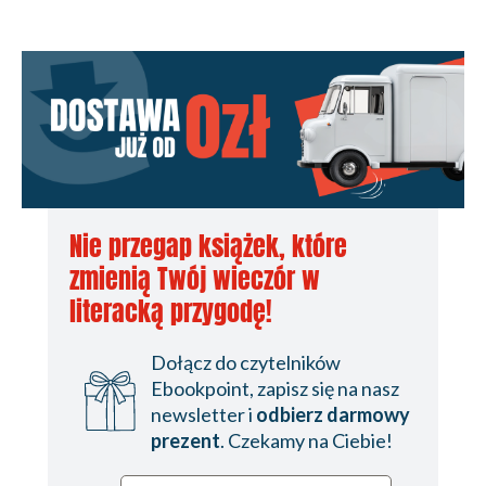
Nie przegap książek, które
zmienią Twój wieczór w
literacką przygodę!
Dołącz do czytelników
Ebookpoint, zapisz się na nasz
newsletter i
odbierz darmowy
prezent
. Czekamy na Ciebie!