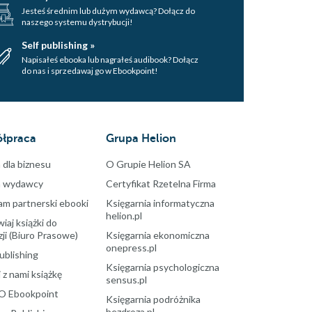
Jesteś średnim lub dużym wydawcą? Dołącz do
naszego systemu dystrybucji!
Self publishing »
Napisałeś ebooka lub nagrałeś audibook? Dołącz
do nas i sprzedawaj go w Ebookpoint!
łpraca
Grupa Helion
 dla biznesu
O Grupie Helion SA
a wydawcy
Certyfikat Rzetelna Firma
am partnerski ebooki
Księgarnia informatyczna
helion.pl
aj książki do
ji (Biuro Prasowe)
Księgarnia ekonomiczna
onepress.pl
ublishing
Księgarnia psychologiczna
 z nami książkę
sensus.pl
O Ebookpoint
Księgarnia podróżnika
bezdroza.pl