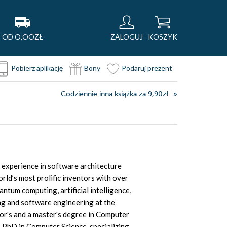
OD O,OOZŁ
ZALOGUJ
KOSZYK
Pobierz aplikację
Bony
Podaruj prezent
Codziennie inna książka za 9,90zł
experience in software architecture
rld’s most prolific inventors with over
ntum computing, artificial intelligence,
ng and software engineering at the
lor's and a master's degree in Computer
s PhD in Computer Science, specializing