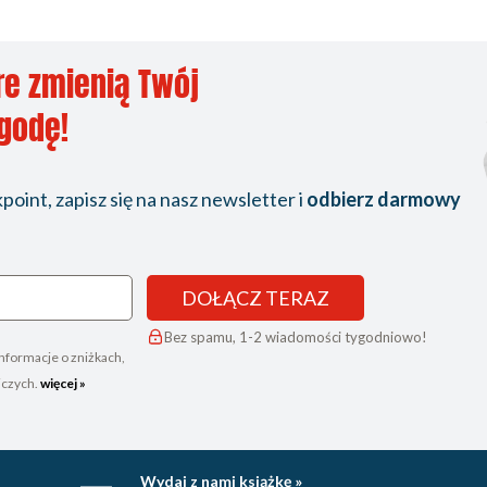
re zmienią Twój
ygodę!
oint, zapisz się na nasz newsletter i
odbierz darmowy
DOŁĄCZ TERAZ
Bez spamu, 1-2 wiadomości tygodniowo!
nformacje o zniżkach,
iczych.
więcej »
Wydaj z nami książkę »