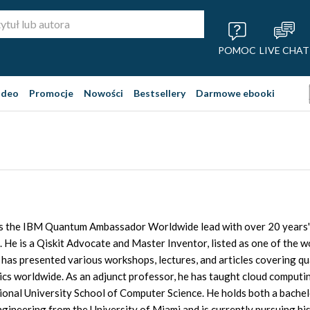
POMOC
LIVE CHAT
ideo
Promocje
Nowości
Bestsellery
Darmowe ebooki
s the IBM Quantum Ambassador Worldwide lead with over 20 years' 
 He is a Qiskit Advocate and Master Inventor, listed as one of the wo
has presented various workshops, lectures, and articles covering qua
ics worldwide. As an adjunct professor, he has taught cloud computi
tional University School of Computer Science. He holds both a bache
ngineering from the University of Miami and is currently pursuing hi