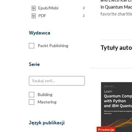
in Quantum Machi
Epub/Mobi
2
favorite chariti
PDF
2
Wydawca
Packt Publishing
Tytuły auto
Serie
Building
Mastering
Język publikacji
Promocja