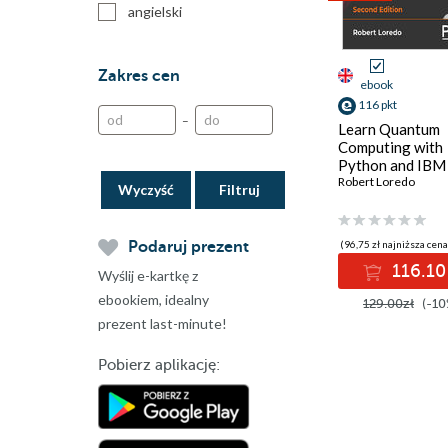
angielski
Zakres cen
ebook
116 pkt
–
Learn Quantum
Computing with
Python and IBM
Quantum. Write
Robert Loredo
Wyczyść
own practical q
programs with 
- Second Edition
Podaruj prezent
(96,75 zł najniższa cena
116.10
Wyślij e-kartkę z
ebookiem, idealny
129.00zł
(-10
prezent last-minute!
Pobierz aplikację: