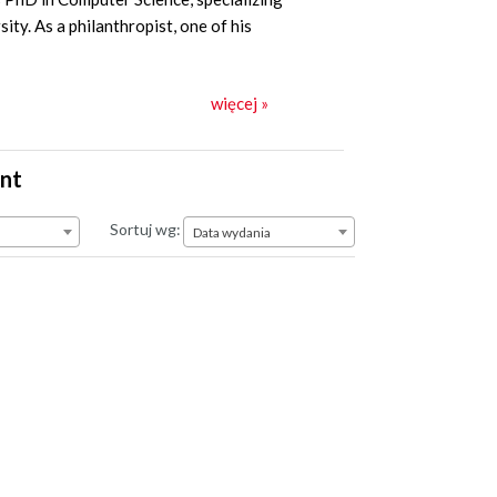
ty. As a philanthropist, one of his
więcej »
int
Data wydania
Sortuj wg:
Data wydania