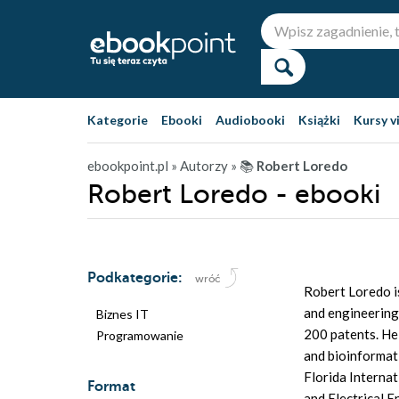
Kategorie
Ebooki
Audiobooki
Książki
Kursy v
ebookpoint.pl
» Autorzy
» 📚
Robert Loredo
Robert Loredo - ebooki
Podkategorie:
wróć
Robert Loredo i
and engineering.
Biznes IT
200 patents. He 
Programowanie
and bioinformat
Florida Interna
Format
and Electrical E