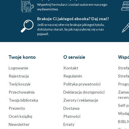
Wypełnij formularz i zostań autorem naszego
wydawnictwa.
Brakuje Ci jakiegoś ebooka? Daj znać!
Jeśli w naszej ofercie brakuje jakiegoś tytulu,
dołożymy starań, by jak najszybciej się u nas
pojawił.
Twoje konto
O serwisie
Wspó
Logowanie
Kontakt
Strefa
Rejestracja
Regulamin
Stref
Twój koszyk
Polityka prywatności
Progr
Przechowalnia
Deklaracja dostępności
Zamawi
recenz
Twoja biblioteka
Zwroty i reklamacje
Self-p
Prezenty
Dostawa
Wydaj
Oceń książkę
Płatności
BIBLI
Newsletter
Erraty