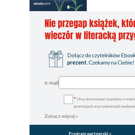
Nie przegap książek, któ
wieczór w literacką prz
Dołącz do czytelników Ebookp
prezent
. Czekamy na Ciebie!
e-mail
*
Chcę otrzymywać na podany e-mail i
promocjach oraz nowościach wydawn
Zobacz więcej »
Program partnerski »