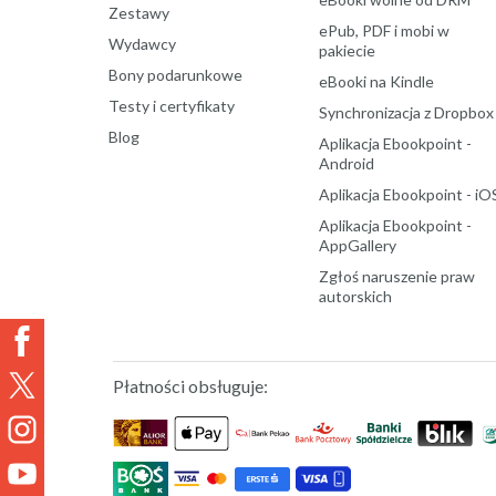
Zestawy
ePub, PDF i mobi w
Wydawcy
pakiecie
Bony podarunkowe
eBooki na Kindle
Testy i certyfikaty
Synchronizacja z Dropbox
Blog
Aplikacja Ebookpoint -
Android
Aplikacja Ebookpoint - iO
Aplikacja Ebookpoint -
AppGallery
Zgłoś naruszenie praw
autorskich
Płatności obsługuje: