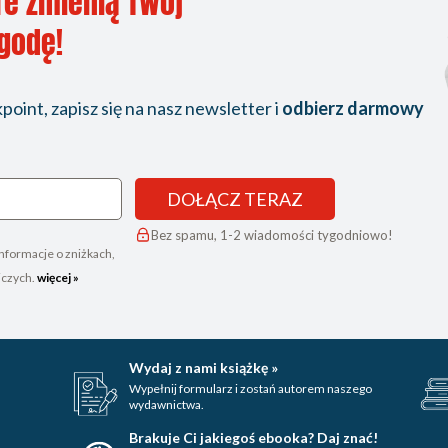
re zmienią Twój
ygodę!
oint, zapisz się na nasz newsletter i
odbierz darmowy
DOŁĄCZ TERAZ
Bez spamu, 1-2 wiadomości tygodniowo!
nformacje o zniżkach,
iczych.
więcej »
Wydaj z nami książkę »
Wypełnij formularz i zostań autorem naszego
wydawnictwa.
Brakuje Ci jakiegoś ebooka? Daj znać!