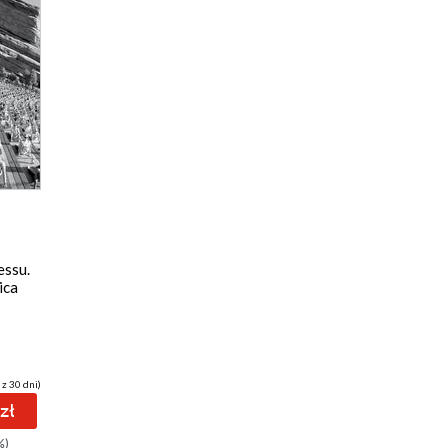
essu.
ica
 z 30 dni)
zł
%)