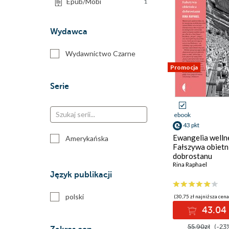
Epub/Mobi
1
Wydawca
Wydawnictwo Czarne
Promocja
Serie
ebook
43 pkt
Ewangelia welln
Amerykańska
Fałszywa obietn
dobrostanu
Rina Raphael
Język publikacji
polski
(30,75 zł najniższa cena
43.04 
55.90zł
(-23